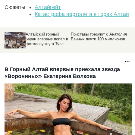
Сюжеты
Алтайгейт
Катастрофа вертолета в горах Алтая
и
Алтайский горный
Приставы требуют с Анатолия
баран впервые попал в
Банных почти 100 миллионов
фотоловушку в Туве
В Горный Алтай впервые приехала звезда
«Ворониных» Екатерина Волкова