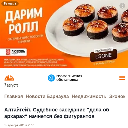
Реклама
To
F7
7 августа
Главная
Новости Барнаула
Недвижимость
Эконом
Алтайгейт. Судебное заседание "дела об
архарах" начнется без фигурантов
15 декабря 2011 в 21:10