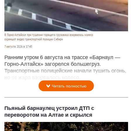
В Горно-Алтайске при тушении горящего грузовика взорвалось колесо
скриншот видео транспортной полиции Сибири
7 августа 2026 в 17:45
Ранним утром 6 августа на трассе «Барнаул —
Горно-Алтайск» загорелся большегруз.
Транспортные полицейские начали тушить огонь,
но от жара взорвалось колесо.
Читать полностью
Пьяный барнаулец устроил ДТП с
переворотом на Алтае и скрылся