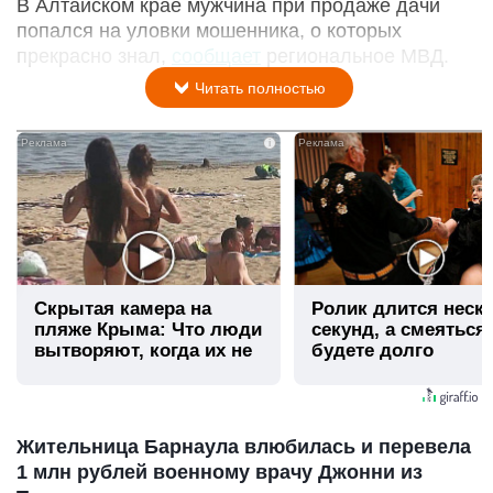
В Алтайском крае мужчина при продаже дачи
попался на уловки мошенника, о которых
прекрасно знал,
сообщает
региональное МВД.
Читать полностью
i
Скрытая камера на
Ролик длится неск
пляже Крыма: Что люди
секунд, а смеяться
вытворяют, когда их не
будете долго
видят...
Жительница Барнаула влюбилась и перевела
1 млн рублей военному врачу Джонни из