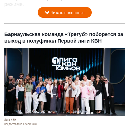
режиме.
Читать полностью
Барнаульская команда «Трегуб» поборется за
выход в полуфинал Первой лиги КВН
Лига КВН
предоставлено altapress.ru