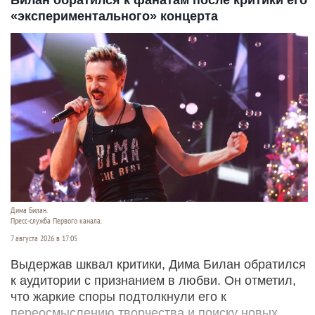
Билан обратился к фанатам после критики его
«экспериментального» концерта
Дима Билан.
Пресс-служба Первого канала.
7 августа 2026 в 17:05
Выдержав шквал критики, Дима Билан обратился
к аудитории с признанием в любви. Он отметил,
что жаркие споры подтолкнули его к
переосмыслению творчества и поиску новых