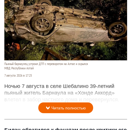
Пьяный барнаулец устроил ДТП с переворотом на Алтае и скрылся
МВД Республики Алтай
7 августа 2026 в 17:25
Ночью 7 августа в селе Шебалино 39-летний
пьяный житель Барнаула на «Хонде Аккорд»
влетел в забор частного дома и перевернулся.
Читать полностью