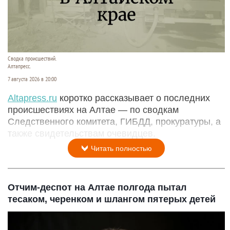
Сводка происшествий.
Алтапресс.
7 августа 2026 в 20:00
Аltapress.ru
коротко рассказывает о последних
происшествиях на Алтае — по сводкам
Следственного комитета, ГИБДД, прокуратуры, а
также свидетельствам очевидцев.
Читать полностью
Отчим-деспот на Алтае полгода пытал
тесаком, черенком и шлангом пятерых детей