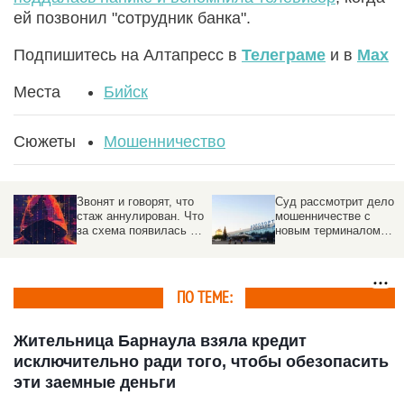
ей позвонил "сотрудник банка".
Подпишитесь на Алтапресс в
Телеграме
и в
Max
Места
Бийск
Сюжеты
Мошенничество
Звонят и говорят, что
Суд рассмотрит дело о
стаж аннулирован. Что
мошенничестве с
за схема появилась в
новым терминалом
России
барнаульского
аэропорта
ПО ТЕМЕ:
Жительница Барнаула взяла кредит
исключительно ради того, чтобы обезопасить
эти заемные деньги