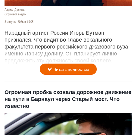
Лариса Долина.
Скриншот видео
8 августа 2026 в 15:05
Народный артист России Игорь Бутман
признался, что видит во главе вокального
факультета первого российского джазового вуза
именно Ларису Долину. Он планирует лично
предложить эту должность своей коллеге.
Читать полностью
Огромная пробка сковала дорожное движение
на пути в Барнаул через Старый мост. Что
известно