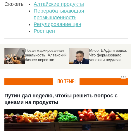
Сюжеты
Алтайские продукты
Перерабатывающая
промышленность
Регулирование цен
Рост цен
Мясо, БАДы и водка.
Вторсырье — в дело.
ий
Что формировало
Алтайский край
успехи и неудачи
запускает программу
м
пищевой
переработки отходов
промышленности в
2025 году
ПО ТЕМЕ:
Путин дал неделю, чтобы решить вопрос с
ценами на продукты