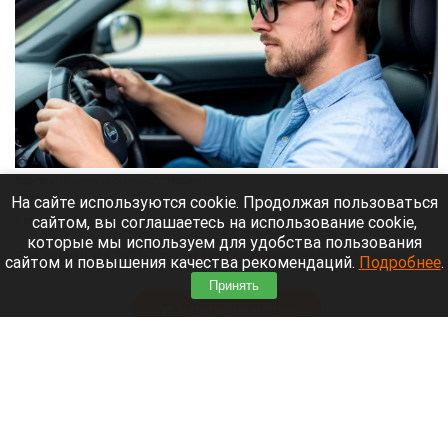
Водитель. Мужчина за рулем. Авто. Машина
Нейросети
На сайте используются cookie. Продолжая пользоваться
сайтом, вы соглашаетесь на использование cookie,
8 августа 2026 в 13:05
которые мы используем для удобства пользования
По данным 2GIS в самом городе сильных пробок
сайтом и повышения качества рекомендаций.
Подробнее
.
нет, но на въезде в город машины стоят.
Принять
Читать полностью
Уже больше полугода пытаются продать
ресторан с видом на барнаульский «Арбат»