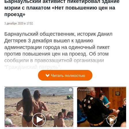
Барнаульский активист пикетировал здание
мэрии с плакатом «Нет повышению цен на
проезд»
3 декабря 2020 в 17:02
Барнаульский общественник, историк Данил
Дегтярев 3 декабря вышел к зданию
администрации города на одиночный пикет
против повышения цен на проезд. Об этом
сообщили в правозащитной организации
"Гражданский патруль".
Читать полностью
i