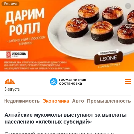
Реклама
To
F7
8 августа
а
Недвижимость
Экономика
Авто
Промышленность
Алтайские мукомолы выступают за выплаты
населению «хлебных субсидий»
Отраслевой союз мукомолов не согласен с