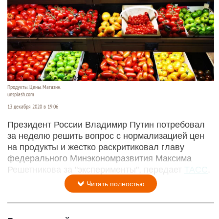
Продукты. Цены. Магазин.
unsplash.com
13 декабря 2020 в 19:06
Президент России Владимир Путин потребовал
за неделю решить вопрос с нормализацией цен
на продукты и жестко раскритиковал главу
федерального Минэкономразвития Максима
Решетникова за "эксперименты", передает
ТАСС
.
Читать полностью