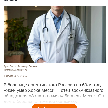
Врач. Доктор. Больница. Лечение
Шедеврум/Altapress.ru
8 августа 2026 в 19:35
В больнице аргентинского Росарио на 69-м году
жизни умер Хорхе Месси — отец восьмикратного
обладателя «Золотого мяча» Лионеля Месси. Он
долго боролся с тяжелой болезнью.