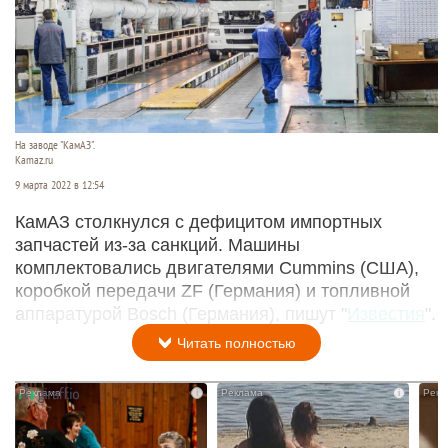
На заводе "КамАЗ".
Kamaz.ru
9 марта 2022 в 12:54
КамАЗ столкнулся с дефицитом импортных
запчастей из-за санкций. Машины
комплектовались двигателями Cummins (США),
коробкой передачи ZF (Германия) и топливной
аппаратурой Bosch (Германия), пишут "
Известия
".
Читать полностью
i
i