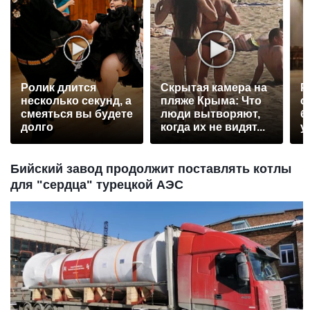
Ролик длится
Скрытая камера на
Р
несколько секунд, а
пляже Крыма: Что
с
смеяться вы будете
люди вытворяют,
б
долго
когда их не видят...
у
Бийский завод продолжит поставлять котлы
для "сердца" турецкой АЭС