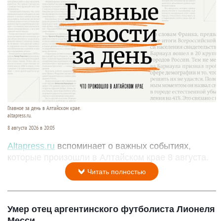
Главное за день в Алтайском крае.
altapress.ru.
8 августа 2026 в 20:05
Altapress.ru
вспоминает о важных событиях,
которые произошли в Алтайском крае 8 августа.
Читать полностью
Умер отец аргентинского футболиста Лионеля
Месси