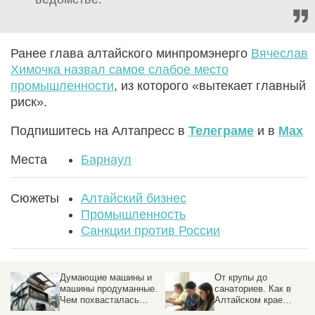
Ранее глава алтайского минпромэнерго
Вячеслав
Химочка назвал самое слабое место
промышленности
, из которого «вытекает главный
риск».
Подпишитесь на Алтапресс в
Телеграме
и в
Max
Места
Барнаул
Сюжеты
Алтайский бизнес
Промышленность
Санкции против России
Думающие машины и
От крупы до
ия
машины продуманные.
санаториев. Как в
Чем похвасталась
Алтайском крае
алтайская
выбирали лучшие