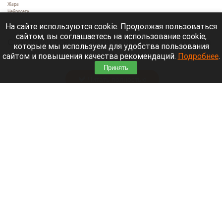
Жара
Нейросети
8 августа 2026 в 18:05
На сайте используются cookie. Продолжая пользоваться
сайтом, вы соглашаетесь на использование cookie,
Синоптики предупреждают, что с 9 по 13 августа
которые мы используем для удобства пользования
Алтайский край местами накроет аномальный
сайтом и повышения качества рекомендаций.
Подробнее
.
зной.
Принять
Читать полностью
Штукатурка с потолка едва не рухнула на
жительницу барнаульской многоэтажки.
Жалобы на УК