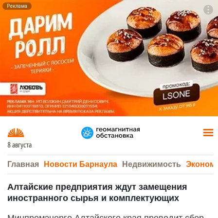
Реклама
To
F7
8 августа
Главная
Новости Барнаула
Недвижимость
Эконом
Алтайские предприятия ждут замещения
иностранного сырья и комплектующих
Минпромэнерго Алтайского края проводит сбор