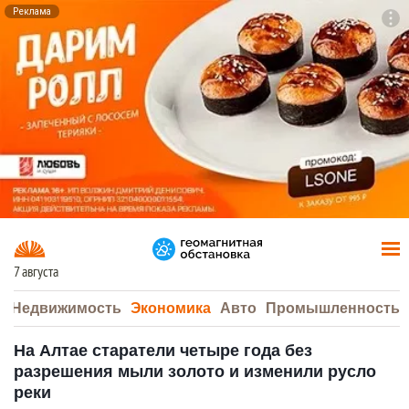
Реклама
To
F7
7 августа
а
Недвижимость
Экономика
Авто
Промышленность
На Алтае старатели четыре года без
разрешения мыли золото и изменили русло
реки