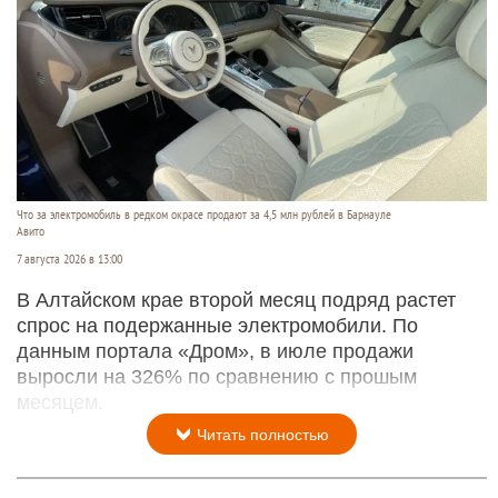
Что за электромобиль в редком окрасе продают за 4,5 млн рублей в Барнауле
Авито
7 августа 2026 в 13:00
В Алтайском крае второй месяц подряд растет
спрос на подержанные электромобили. По
данным портала «Дром», в июле продажи
выросли на 326% по сравнению с прошым
месяцем.
Читать полностью