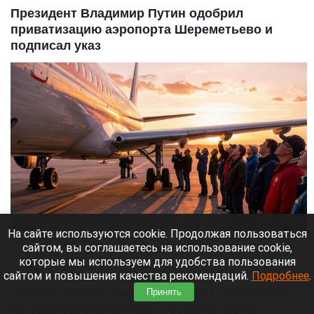
Президент Владимир Путин одобрил
приватизацию аэропорта Шереметьево и
подписал указ
На сайте используются cookie. Продолжая пользоваться
Люди рядом с самолетом.
сайтом, вы соглашаетесь на использование cookie,
Алиса ИИ
которые мы используем для удобства пользования
7 августа 2026 в 12:15
сайтом и повышения качества рекомендаций.
Подробнее
.
Владимир Путин вывел аэропорт Шереметьево
Принять
из списка стратегических объектов России.