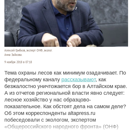
Алексей Грибков, эксперт ОНФ, эколог.
Анна Зайкова.
9 ноября 2018 в 07:18
Тема охраны лесов как минимум озадачивает. По
федеральному каналу
рассказывают
, как
безжалостно уничтожается бор в Алтайском крае.
А из отчетов региональной власти явно следует:
лесное хозяйство у нас образцово-
показательное. Как обстоят дела на самом деле?
Об этом корреспонденты altapress.ru
побеседовали с экологом, экспертом
«Общероссийского народного фронта» (ОНФ)