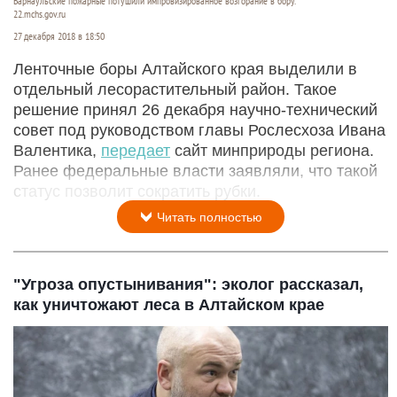
Барнаульские пожарные потушили импровизированное возгорание в бору.
22.mchs.gov.ru
27 декабря 2018 в 18:50
Ленточные боры Алтайского края выделили в
отдельный лесорастительный район. Такое
решение принял 26 декабря научно-технический
совет под руководством главы Рослесхоза Ивана
Валентика,
передает
сайт минприроды региона.
Ранее федеральные власти заявляли, что такой
статус позволит сократить рубки.
Читать полностью
"Угроза опустынивания": эколог рассказал,
как уничтожают леса в Алтайском крае