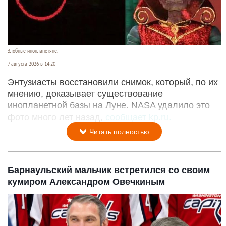
Злобные инопланетяне.
7 августа 2026 в 14:20
Энтузиасты восстановили снимок, который, по их
мнению, доказывает существование
инопланетной базы на Луне. NASA удалило это
фото много лет назад,
сообщает kp.ru.
Читать полностью
Барнаульский мальчик встретился со своим
кумиром Александром Овечкиным