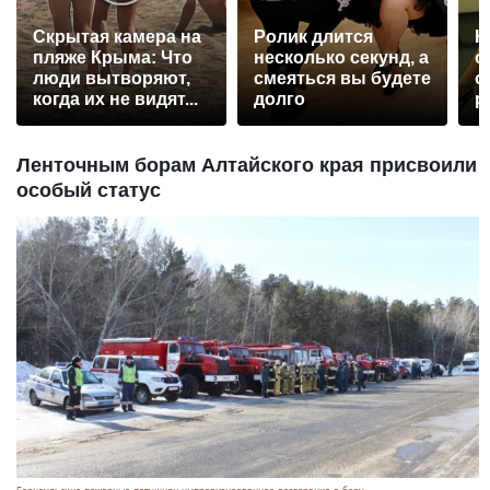
Скрытая камера на
Ролик длится
К
пляже Крыма: Что
несколько секунд, а
о
люди вытворяют,
смеяться вы будете
о
когда их не видят...
долго
р
Ленточным борам Алтайского края присвоили
особый статус