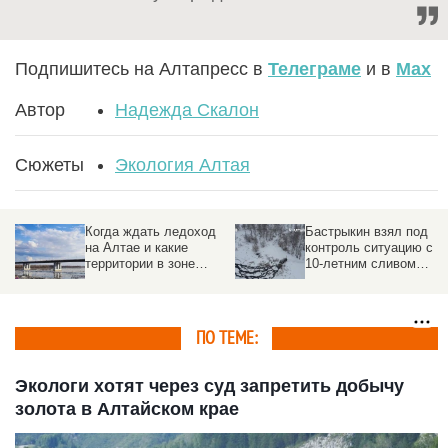
Подпишитесь на Алтапресс в
Телеграме
и в
Max
Автор
Надежда Скалон
Сюжеты
Экология Алтая
Когда ждать ледоход
Бастрыкин взял под
на Алтае и какие
контроль ситуацию с
территории в зоне
10-летним сливом
риска
отходов на Алтае
ПО ТЕМЕ:
Экологи хотят через суд запретить добычу
золота в Алтайском крае