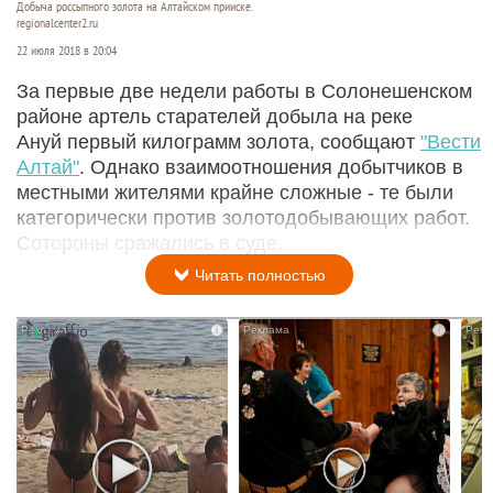
Добыча россыпного золота на Алтайском прииске.
regionalcenter2.ru
22 июля 2018 в 20:04
За первые две недели работы в Солонешенском
районе артель старателей добыла на реке
Ануй первый килограмм золота, сообщают
"Вести
Алтай"
. Однако взаимоотношения добытчиков в
местными жителями крайне сложные - те были
категорически против золотодобывающих работ.
Сотороны сражались в суде.
Читать полностью
i
i