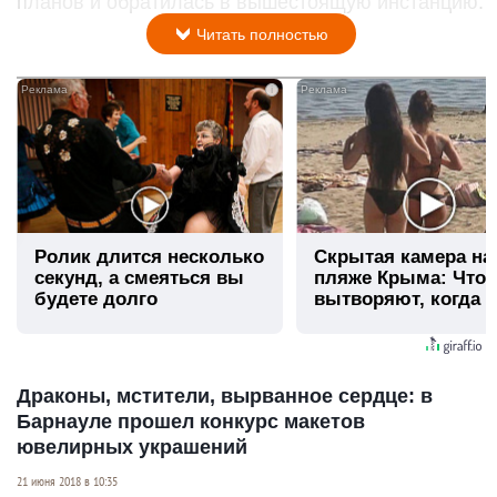
планов и обратилась в вышестоящую инстанцию.
Читать полностью
i
Ролик длится несколько
Скрытая камера на
секунд, а смеяться вы
пляже Крыма: Что
будете долго
вытворяют, когда и
видят...
Драконы, мстители, вырванное сердце: в
Барнауле прошел конкурс макетов
ювелирных украшений
21 июня 2018 в 10:35