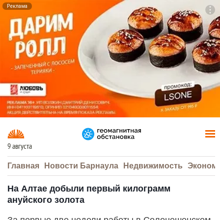
Реклама
To
F7
9 августа
Главная
Новости Барнаула
Недвижимость
Эконом
На Алтае добыли первый килограмм
ануйского золота
За первые две недели работы в Солонешенском