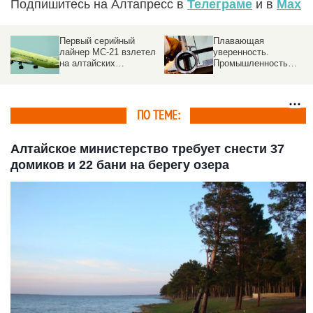
Подпишитесь на Алтапресс в
Телеграме
и в
Max
Первый серийный
Плавающая
лайнер МС-21 взлетел
уверенность.
на алтайских
Промышленность
авиашинах
России переживает
этап структурной
перестройки
ПО ТЕМЕ:
Алтайское министерство требует снести 37
домиков и 22 бани на берегу озера