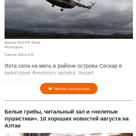
Вертолет Ми-8 МЧС России.
49.mchs.gov.ru
9 августа 2026 в 12:35
Яхта села на мель в районе острова Сескар в
акватории Финского залива, пишет
«Коммерсантъ»
.
Читать полностью
Белые грибы, читальный зал и «нелепые
пушистики». 10 хороших новостей августа на
Алтае