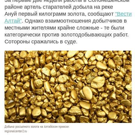
районе артель старателей добыла на реке
Ануй первый килограмм золота, сообщают
"Вести
Алтай"
. Однако взаимоотношения добытчиков в
местными жителями крайне сложные - те были
категорически против золотодобывающих работ.
Сотороны сражались в суде.
Добыча россыпного золота на Алтайском прииске.
regionalcenter2.ru