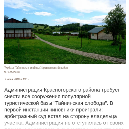
Турбаза "Тайнинская слобода". Красногорский район.
ta-sloboda.ru
3 июля 2018 в 19:15
Администрация Красногорского района требует
снести все сооружения популярной
туристической базы "Тайнинская слобода". В
первой инстанции чиновники проиграли:
арбитражный суд встал на сторону владельца
участка. Администрация не отступилась от своих