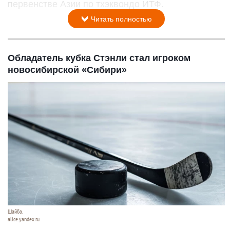
первенстве Азии по тхэквондо ИТФ.
Читать полностью
Обладатель кубка Стэнли стал игроком
новосибирской «Сибири»
Шайба.
alice.yandex.ru