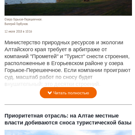
Озеро Горькое-Перешеечное.
Валерий Горбунов.
12 июля 2018 в 10:16
Министерство природных ресурсов и экологии
Алтайского края требует в арбитраже от
компаний "Прометей" и "Турист" снести строения,
расположенные в Егорьевском районе у озера
Горькое-Перешеечное. Если компании проиграют
суд, масштаб работ по сносу будет
внушительный: это десятки строений.
Читать полностью
Приоритетная отрасль: на Алтае местные
власти добиваются сноса туристической базы