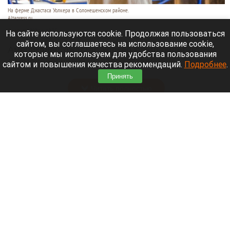
На ферме Джастаса Уолкера в Солонешенском районе.
Altapress.ru
9 августа 2026 в 10:35
На сайте используются cookie. Продолжая пользоваться
сайтом, вы соглашаетесь на использование cookie,
Американец Джастас Уолкер купил билет до
которые мы используем для удобства пользования
Стамбула на случай, если придется уехать из
сайтом и повышения качества рекомендаций.
Подробнее
.
России.
Принять
Читать полностью
В Сибири идут поиски семьи, пропавшей во
время сплава