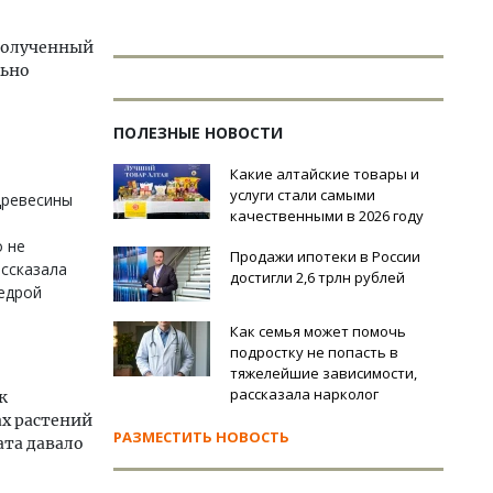
 полученный
льно
ПОЛЕЗНЫЕ НОВОСТИ
Какие алтайские товары и
услуги стали самыми
древесины
качественными в 2026 году
о не
Продажи ипотеки в России
ссказала
достигли 2,6 трлн рублей
федрой
Как семья может помочь
подростку не попасть в
тяжелейшие зависимости,
рассказала нарколог
к
ах растений
РАЗМЕСТИТЬ НОВОСТЬ
ата давало