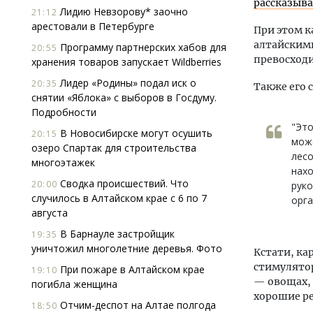
рассказыв
Лидию Невзорову* заочно
21:12
арестовали в Петербурге
При этом к
алтайскими
Программу партнерских хабов для
20:55
превосходи
хранения товаров запускает Wildberries
Лидер «Родины» подал иск о
20:35
Также его 
снятии «Яблока» с выборов в Госдуму.
Подробности
"Это
В Новосибирске могут осушить
20:15
мож
озеро Спартак для строительства
лесо
многоэтажек
нахо
Сводка происшествий. Что
20:00
руко
случилось в Алтайском крае с 6 по 7
орга
августа
В Барнауле застройщик
19:35
уничтожил многолетние деревья. Фото
Кстати, ка
стимулятор
При пожаре в Алтайском крае
19:10
— овощах, 
погибла женщина
хорошие р
Отчим-деспот на Алтае полгода
18:50