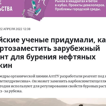
22 АПРЕЛЯ 2022
12:38
йские ученые придумали, к
ртозаместить зарубежный
ент для бурения нефтяных
жин
едры органической химии АлтГУ разработали реагент под
метилдревесина». Он может заменить карбоксиметилцелл
годня используют для регулирования свойств буровых рас
з-за рубежа.