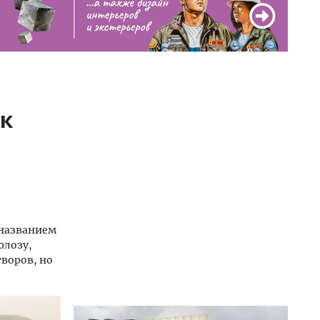
ак
 названием
юлозу,
творов, но