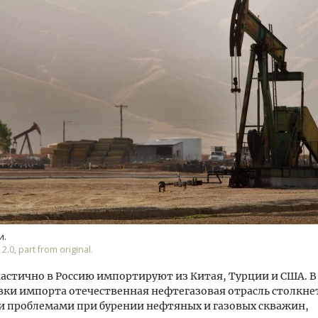
тектурный код начинается с
Ищем новые берега. Ген
ли. Мощение крупноформатными
«Жилищной инициативы»
тами становится новым
Гатилов — о том, как де
ндартом благоустройства
оставаться на плаву, ког
штормит
ОИТЕЛЬСТВО
СТРОИТЕЛЬСТВО
и.
 2.0, part from original.
астично в Россию импортируют из Китая, Турции и США. В
ки импорта отечественная нефтегазовая отрасль столкнет
и проблемами при бурении нефтяных и газовых скважин,