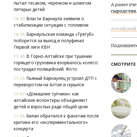
пытал тесаком, черенком и шлангом
А ранее уч
пятерых детей
сыроделия
Власти Барнаула заявили о
18:30
стабилизации ситуации с топливом
Алтайский 
Барнаульская команда «Трегуб»
18:05
поборется за выход в полуфинал
Подпишитес
Первой лиги КВН
В Горно-Алтайске при тушении
17:45
горящего грузовика взорвалось колесо:
СМОТРИТЕ
пострадал полицейский. Фото
Пьяный барнаулец устроил ДТП с
17:25
переворотом на Алтае и скрылся
«Домашние супчики»: как
17:07
алтайские волонтеры объединяют
детей и взрослых ради общей цели
Билан обратился к фанатам после
17:05
критики его «экспериментального»
концерта