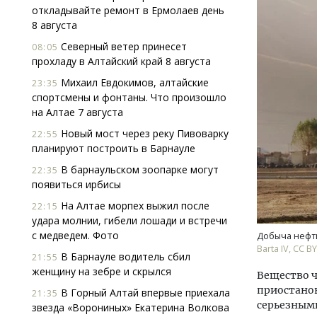
откладывайте ремонт в Ермолаев день
8 августа
Северный ветер принесет
08:05
прохладу в Алтайский край 8 августа
Михаил Евдокимов, алтайские
23:35
спортсмены и фонтаны. Что произошло
на Алтае 7 августа
Смелость архитектурных идей.
Архи
Новый мост через реку Пивоварку
Генеральный директор компании
зем
22:55
планируют построить в Барнауле
ЗИАС — об эстетике городов,
пли
трендах в фасадах и развитии рынка
ста
В барнаульском зоопарке могут
22:35
появиться ирбисы
СТРОИТЕЛЬСТВО
СТР
На Алтае морпех выжил после
22:15
удара молнии, гибели лошади и встречи
с медведем. Фото
Добыча нефт
Barta IV, CC BY
В Барнауле водитель сбил
21:55
женщину на зебре и скрылся
Вещество ч
приостанов
В Горный Алтай впервые приехала
21:35
серьезным
звезда «Ворониных» Екатерина Волкова