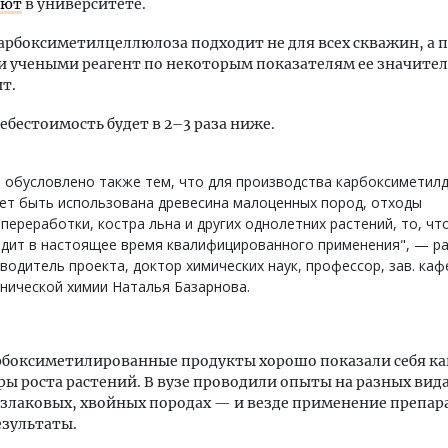
ают
в университете.
арбоксиметилцеллюлоза подходит не для всех скважин, а
 учеными реагент по некоторым показателям ее значите
т.
себестоимость будет в 2–3 раза ниже.
 обусловлено также тем, что для производства карбоксиметил
ет быть использована древесина малоценных пород, отходы
переработки, костра льна и других однолетних растений, то, чт
дит в настоящее время квалифицированного применения", — ра
водитель проекта, доктор химических наук, профессор, зав. ка
нической химии Наталья Базарнова.
рбоксиметилированные продукты хорошо показали себя ка
ы роста растений. В вузе проводили опыты на разных вид
злаковых, хвойных породах — и везде применение препар
езультаты.