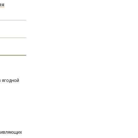
ля
и ягодной
аживляющих