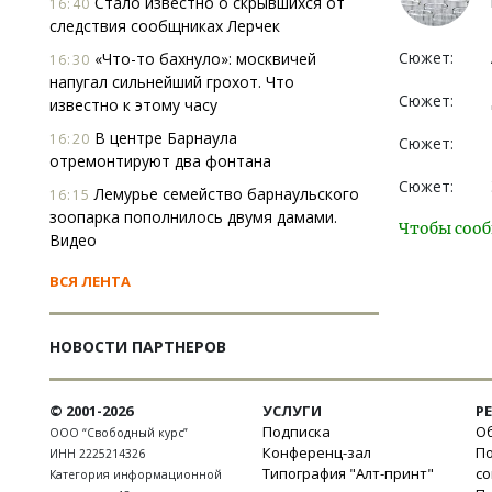
Стало известно о скрывшихся от
16:40
следствия сообщниках Лерчек
Сюжет:
«Что-то бахнуло»: москвичей
16:30
напугал сильнейший грохот. Что
Сюжет:
известно к этому часу
В центре Барнаула
16:20
Сюжет:
отремонтируют два фонтана
Сюжет:
Лемурье семейство барнаульского
16:15
зоопарка пополнилось двумя дамами.
Чтобы сооб
Видео
ВСЯ ЛЕНТА
НОВОСТИ ПАРТНЕРОВ
© 2001-2026
УСЛУГИ
Р
Подписка
Об
ООО “Свободный курс”
Конференц-зал
П
ИНН 2225214326
Типография "Алт-принт"
с
Категория информационной