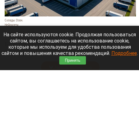
Склады. Озон.
Нейросети
6 августа 2026 в 22:00
На сайте используются cookie. Продолжая пользоваться
сайтом, вы соглашаетесь на использование cookie,
Банк работает в стандартном режиме, и
которые мы используем для удобства пользования
британские санкции не влияют на его
сайтом и повышения качества рекомендаций.
Подробнее
.
деятельность.
Принять
Читать полностью
Больница и медучреждения на Алтае
получили пять новых автомобилей