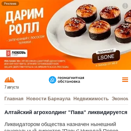
Реклама
To
F7
7 августа
Главная
Новости Барнаула
Недвижимость
Эконом
Алтайский агрохолдинг "Пава" ликвидируется
Ликвидатором общества назначен нынешний
генеральный директор "Павы" Николай Попов,