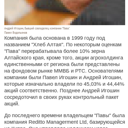
Андрей Игошин, бывший совладелец компании "Пава".
Павел Водопьянов
Компания была основана в 1999 году под
названием "Хлеб Алтая". По некоторым оценкам
"Пава" перерабатывала более 10% зерна
Алтайского края, кроме того, акции агрохолдинга
единственными от региона были представлены
на фондовом рынке ММВБ и РТС. Основателями
компании были Павел Игошин и Андрей Игошин,
которые изначально владели по 45,03% и 44,44%
акций соответственно. Позднее Андрей Игошин
сосредоточил в своих руках контрольный пакет
акций.
До последнего времени владельцем "Павы" была
компания Reditto Managerment Ltd, базирующейся