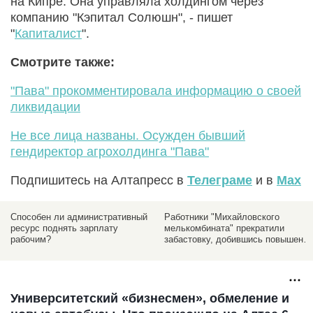
на Кипре. Она управляла холдингом через
компанию "Кэпитал Солюшн", - пишет
"
Капиталист
".
Смотрите также:
"Пава" прокомментировала информацию о своей
ликвидации
Не все лица названы. Осужден бывший
гендиректор агрохолдинга "Пава"
Подпишитесь на Алтапресс в
Телеграме
и в
Max
Способен ли административный
Работники "Михайловского
га
ресурс поднять зарплату
мелькомбината" прекратили
рабочим?
забастовку, добившись повышения
зарплат
Университетский «бизнесмен», обмеление и