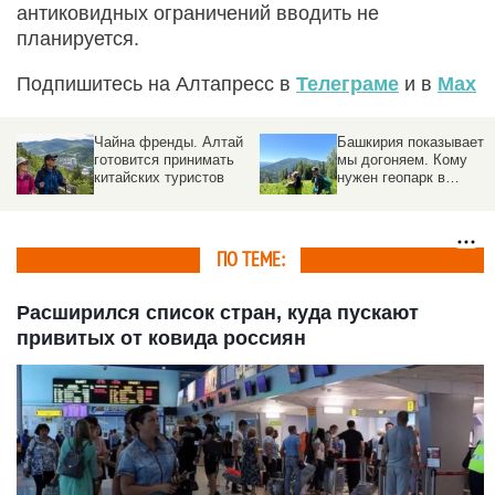
антиковидных ограничений вводить не
планируется.
Подпишитесь на Алтапресс в
Телеграме
и в
Max
ю
Чайна френды. Алтай
Башкирия показывает –
готовится принимать
мы догоняем. Кому
китайских туристов
нужен геопарк в
предгорьях Алтая
ПО ТЕМЕ:
Расширился список стран, куда пускают
привитых от ковида россиян