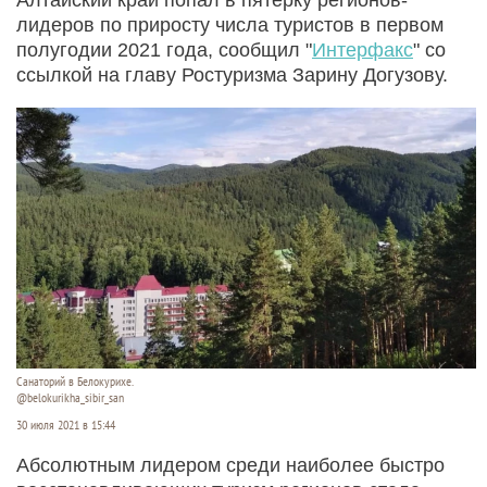
лидеров по приросту числа туристов в первом
полугодии 2021 года, сообщил "
Интерфакс
" со
ссылкой на главу Ростуризма Зарину Догузову.
Санаторий в Белокурихе.
@belokurikha_sibir_san
30 июля 2021 в 15:44
Абсолютным лидером среди наиболее быстро