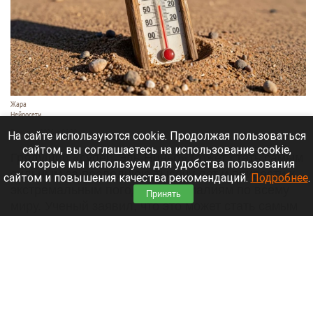
Жара
Нейросети
7 августа 2026 в 06:20
На сайте используются cookie. Продолжая пользоваться
сайтом, вы соглашаетесь на использование cookie,
Грядущий «супер-Эль-Ниньо» может стать самым
которые мы используем для удобства пользования
сильным за последнюю тысячу лет и привести к
сайтом и повышения качества рекомендаций.
Подробнее
.
экстремальным погодным аномалиям по всему
Принять
миру. Ученый заявил, что это может стать самым
серьезным климатическим событием со времен
изобретения печатного станка.
Читать полностью
Больница и медучреждения на Алтае