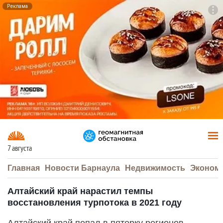
Реклама
To
F7
7 августа
Главная
Новости Барнаула
Недвижимость
Эконом
Алтайский край нарастил темпы
восстановления турпотока в 2021 году
Алтайский край попал в пятерку регионов-