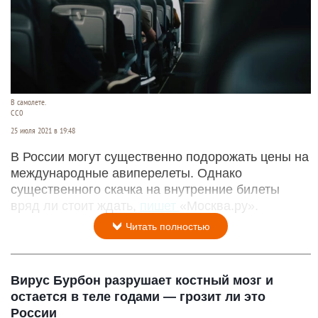
В самолете.
CC0
25 июля 2021 в 19:48
В России могут существенно подорожать цены на
международные авиперелеты. Однако
существенного скачка на внутренние билеты
вряд ли стоит ждать,
пишет
«Москва.ру».
Читать полностью
Вирус Бурбон разрушает костный мозг и
остается в теле годами — грозит ли это
России