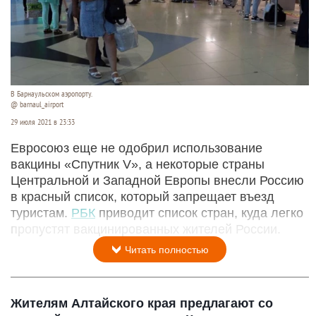
В Барнаульском аэропорту.
@ barnaul_airport
29 июля 2021 в 23:33
Евросоюз еще не одобрил использование
вакцины «Спутник V», а некоторые страны
Центральной и Западной Европы внесли Россию
в красный список, который запрещает въезд
туристам.
РБК
приводит список стран, куда легко
пропустят вакцинированных жителей России.
Читать полностью
Жителям Алтайского края предлагают со