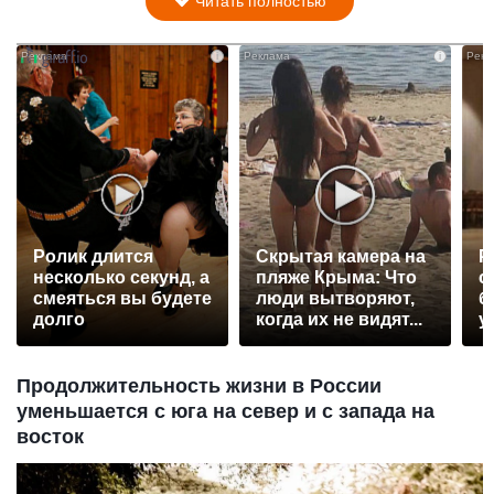
Читать полностью
i
i
Ролик длится
Скрытая камера на
Р
несколько секунд, а
пляже Крыма: Что
с
смеяться вы будете
люди вытворяют,
б
долго
когда их не видят...
у
Продолжительность жизни в России
уменьшается с юга на север и с запада на
восток