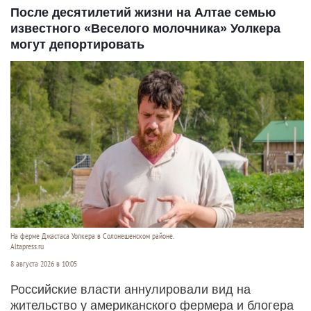
После десятилетий жизни на Алтае семью
известного «Веселого молочника» Уолкера
могут депортировать
На ферме Джастаса Уолкера в Солонешенском районе.
Altapress.ru
8 августа 2026 в 10:05
Российские власти аннулировали вид на
жительство у американского фермера и блогера