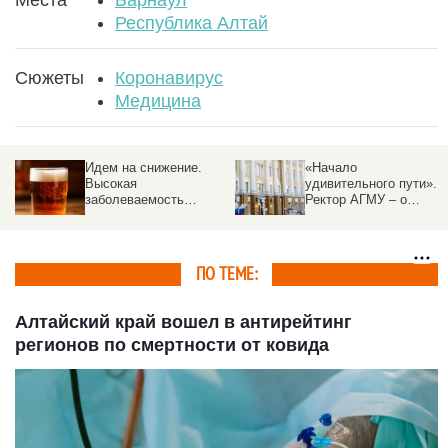
Республика Алтай
Сюжеты
Коронавирус
Медицина
Идем на снижение.
«Начало
Высокая
удивительного пути».
N
заболеваемость
Ректор АГМУ – о
алкоголизмом в
приемной кампании,
Алтайском крае
новых решениях и
постепенно меняется
абитуриентах
ПО ТЕМЕ:
Алтайский край вошел в антирейтинг
регионов по смертности от ковида