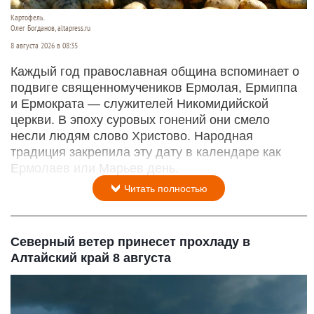
Картофель.
Олег Богданов, altapress.ru
8 августа 2026 в 08:35
Каждый год православная община вспоминает о
подвиге священномучеников Ермолая, Ермиппа
и Ермократа — служителей Никомидийской
церкви. В эпоху суровых гонений они смело
несли людям слово Христово. Народная
традиция закрепила эту дату в календаре как
Ермолаев или Марьев день.
Читать полностью
Северный ветер принесет прохладу в
Алтайский край 8 августа