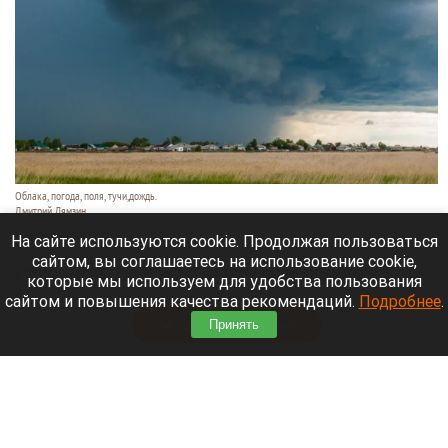
Облака, погода, поля, тучи,дождь.
Дмитрий Лямзин
8 августа 2026 в 08:05
На сайте используются cookie. Продолжая пользоваться
сайтом, вы соглашаетесь на использование cookie,
Синоптики
рассказали
о прогнозе погоды в
которые мы используем для удобства пользования
Алтайском крае и Барнауле на 8 августа.
сайтом и повышения качества рекомендаций.
Подробнее
.
Читать полностью
Принять
Новый мост через реку Пивоварку планируют
построить в Барнауле