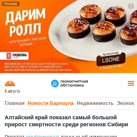
Реклама
To
F7
8 августа
Главная
Новости Барнаула
Недвижимость
Эконом
Алтайский край показал самый большой
прирост смертности среди регионов Сибири
Росстат
опубликовал
данные об изменении