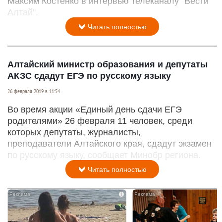
Максим Костенко в интервью телеканалу "Вести
Алтай".
Читать полностью
Алтайский министр образования и депутаты
АКЗС сдадут ЕГЭ по русскому языку
26 февраля 2019 в 11:54
Во время акции «Единый день сдачи ЕГЭ
родителями» 26 февраля 11 человек, среди
которых депутаты, журналисты,
преподаватели Алтайского края, сдадут экзамен
по русскому языку, сообщает Минобр региона.
Читать полностью
i