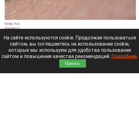
Комар. Укус
Altapress.ru
6 августа 2026 в 14:00
На сайте используются cookie. Продолжая пользоваться
сайтом, вы соглашаетесь на использование cookie,
Массовый лет комаров
, который обычно ожидают
которые мы используем для удобства пользования
в июне, так и не состоялся.
Ученый
назвала
сайтом и повышения качества рекомендаций.
Подробнее
.
факторы, повлиявшие на численность
Принять
насекомых.
Читать полностью
Женщина узнала об изменах мужа благодаря
неизвестному жужжанию