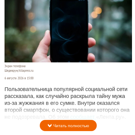
Экран телефона
Шедеврум/Altapress.ru
6 августа 2026 в 15:00
Пользовательница популярной социальной сети
рассказала, как случайно раскрыла тайну мужа
из-за жужжания в его сумке. Внутри оказался
второй смартфон, о существовании которого она
не подозревала. Об этом
сообщает
«Лента.ру».
Читать полностью