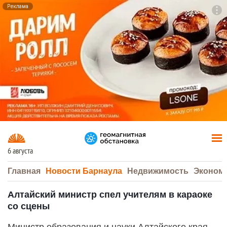
Реклама
To
F7
6 августа
Главная
Новости Барнаула
Недвижимость
Эконом
Алтайский министр спел учителям в караоке
со сцены
Министр образования и науки Алтайского края