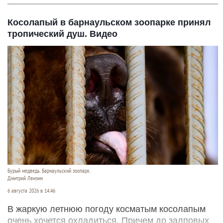
Косолапый в барнаульском зоопарке принял
тропический душ. Видео
Бурый медведь. Барнаульский зоопарк.
Дмитрий Лямзин
6 августа 2026 в 14:46
В жаркую летнюю погоду косматым косолапым
очень хочется охладиться. Причем до залповых