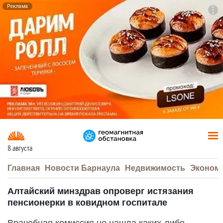
Реклама
To
F7
8 августа
Главная
Новости Барнаула
Недвижимость
Эконом
Алтайский минздрав опроверг истязания
пенсионерки в ковидном госпитале
Врачебная комиссия не нашла каких-либо