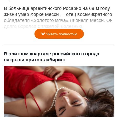
В больнице аргентинского Росарио на 69-м году
жизни умер Хорхе Месси — отец восьмикратного
обладателя «Золотого мяча» Лионеля Месси. Он
долго боролся с тяжелой болезнью.
Читать полностью
В элитном квартале российского города
накрыли притон-лабиринт