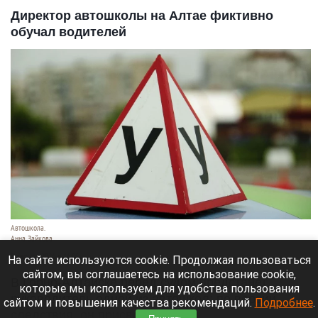
Директор автошколы на Алтае фиктивно
обучал водителей
Автошкола.
Анна Зайкова
8 августа 2026 в 16:05
На сайте используются cookie. Продолжая пользоваться
сайтом, вы соглашаетесь на использование cookie,
В Горно-Алтайске перед судом предстанет
которые мы используем для удобства пользования
руководитель одной из автошкол: по версии
сайтом и повышения качества рекомендаций.
Подробнее
.
следствия, он присвоил деньги,