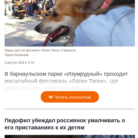
Парад корги на фестивале «Лапки Тапки» в Барнауле.
Лариса Васильева
8 августа 2026 в 15:35
В барнаульском парке «Изумрудный» проходит
масштабный фестиваль «Лапки Тапки», где
собрались все собачники города.
Читать полностью
Педофил убеждал россиянок умалчивать о
его приставаниях к их детям