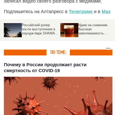
записал видео своего разговора с медиками.
Подпишитесь на Алтапресс в
Телеграме
и в
Max
Российский рэпер
Идем на снижение.
после выступления в
Высокая
лаундж-баре SHAMAN
заболеваемость
PHUKET оказался в
алкоголизмом в
больнице
Алтайском крае
постепенно меняется
ПО ТЕМЕ:
Почему в России продолжает расти
смертность от COVID-19