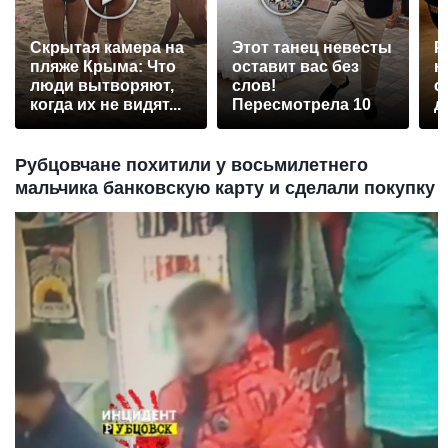
Скрытая камера на
Этот танец невесты
Р
пляже Крыма: Что
оставит вас без
н
люди вытворяют,
слов!
с
когда их не видят...
Пересмотрела 10
д
раз
Рубцовчане похитили у восьмилетнего
мальчика банковскую карту и сделали покупку