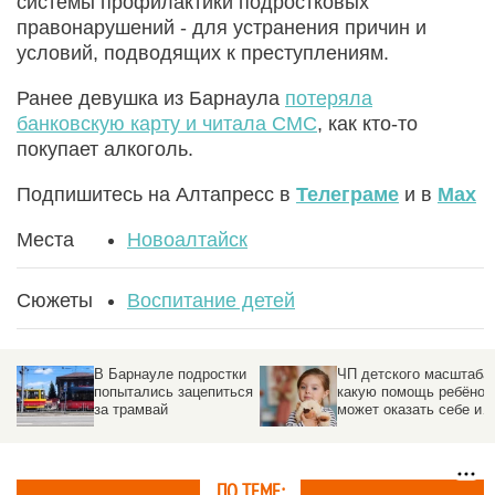
системы профилактики подростковых
правонарушений - для устранения причин и
условий, подводящих к преступлениям.
Ранее девушка из Барнаула
потеряла
банковскую карту и читала СМС
, как кто-то
покупает алкоголь.
Подпишитесь на Алтапресс в
Телеграме
и в
Max
Места
Новоалтайск
Сюжеты
Воспитание детей
В Барнауле подростки
ЧП детского масштаба:
попытались зацепиться
какую помощь ребёнок
за трамвай
может оказать себе и
другим в экстренной
ситуации
ПО ТЕМЕ: