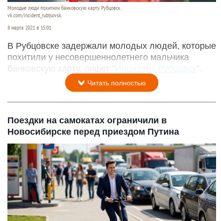
Молодые люди похитили банковскую карту. Рубцовск.
vk.com/incident_rubtsovsk.
8 марта 2021 в 15:01
В Рубцовске задержали молодых людей, которые
похитили у несовершеннолетнего мальчика
банковскую карту, пишет "
Инцидент Рубцовск
".
Читать полностью
Поездки на самокатах ограничили в
Новосибирске перед приездом Путина