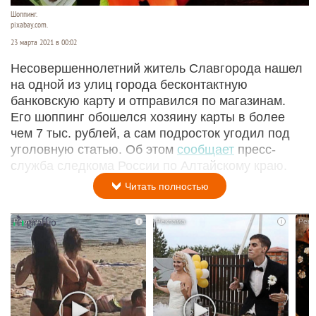
Шоппинг.
pixabay.com.
23 марта 2021 в 00:02
Несовершеннолетний житель Славгорода нашел
на одной из улиц города бесконтактную
банковскую карту и отправился по магазинам.
Его шоппинг обошелся хозяину карты в более
чем 7 тыс. рублей, а сам подросток угодил под
уголовную статью. Об этом
сообщает
пресс-
служба следкома России по Алтайскому краю.
Читать полностью
i
i