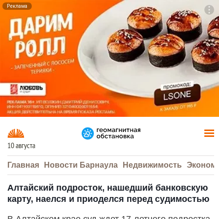
Реклама
To
F7
10 августа
Главная
Новости Барнаула
Недвижимость
Эконом
Алтайский подросток, нашедший банковскую
карту, наелся и приоделся перед судимостью
В Алтайском крае суд ждет 17-летнего подростка,