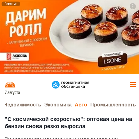
Реклама
To
F7
7 августа
а
Недвижимость
Экономика
Авто
Промышленность
"С космической скоростью": оптовая цена на
бензин снова резко выросла
За последние три недели оптовые цены на