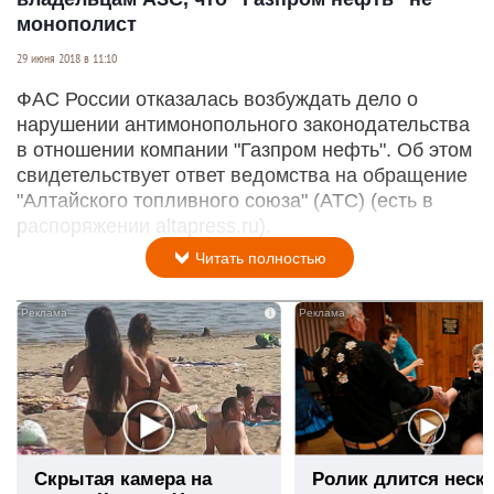
монополист
29 июня 2018 в 11:10
ФАС России отказалась возбуждать дело о
нарушении антимонопольного законодательства
в отношении компании "Газпром нефть". Об этом
свидетельствует ответ ведомства на обращение
"Алтайского топливного союза" (АТС) (есть в
распоряжении altapress.ru).
Читать полностью
i
Скрытая камера на
Ролик длится неск