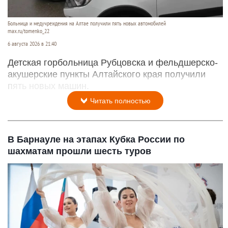
Больница и медучреждения на Алтае получили пять новых автомобилей
max.ru/tomenko_22
6 августа 2026 в 21:40
Детская горбольница Рубцовска и фельдшерско-
акушерские пункты Алтайского края получили
пять новых машин.
Читать полностью
В Барнауле на этапах Кубка России по
шахматам прошли шесть туров