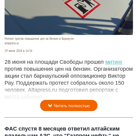
Митинг против повышения цен на бензин в Барнауле.
altapress.ru
29 июня 2018 в 14:34
28 июня на площади Свободы прошел
митинг
против повышения цен на бензин. Организатором
акции стал барнаульский оппозиционер Виктор
Рау. Поддержать протест собралось около 150
человек. Altapress.ru подготовил репортаж с
места события.
Читать полностью
ФАС спустя 8 месяцев ответил алтайским
владельцам АЗС, что "Газпром нефть" не