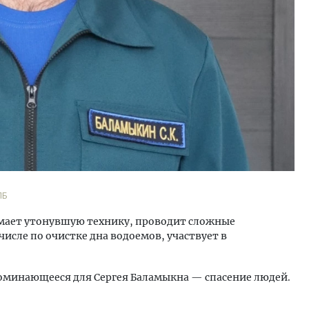
ПБ
имает утонувшую технику, проводит сложные
исле по очистке дна водоемов, участвует в
апоминающееся для Сергея Баламыкна — спасение людей.