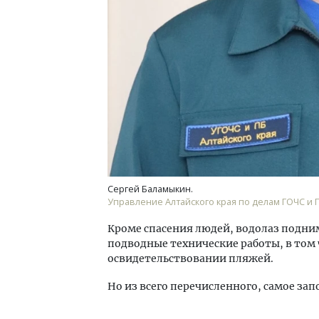
Сергей Баламыкин.
Управление Алтайского края по делам ГОЧС и 
Кроме спасения людей, водолаз подн
подводные технические работы, в том ч
освидетельствовании пляжей.
Но из всего перечисленного, самое з