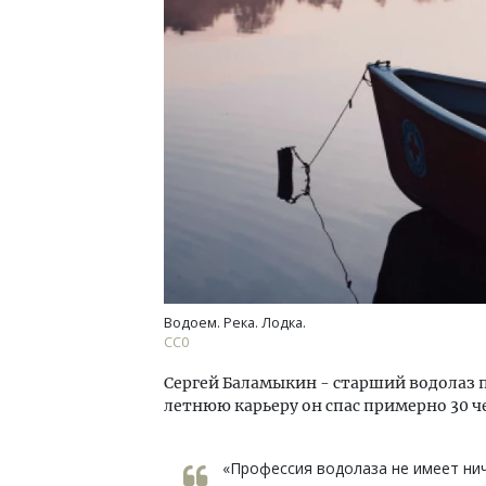
Архи
зем
пли
ста
СТР
Водоем. Река. Лодка.
СС0
Сергей Баламыкин - старший водолаз п
летнюю карьеру он спас примерно 30 ч
«Профессия водолаза не имеет нич