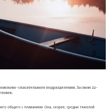
тектурный код начинается с
Смелость архитектурных 
ли. Мощение крупноформатными
Генеральный директор к
тами становится новым
ЗИАС — об эстетике горо
ндартом благоустройства
трендах в фасадах и разв
ОИТЕЛЬСТВО
СТРОИТЕЛЬСТВО
оисково-спасательного подразделения. За свою 22-
еловек.
его общего с плаванием. Она, скорее, сродни тяжелой