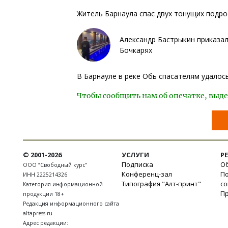
Житель Барнаула спас двух тонущих подро
Александр Бастрыкин приказал
Бочкарях
В Барнауле в реке Обь спасателям удало
Чтобы сообщить нам об опечатке, выде
© 2001-2026
УСЛУГИ
Р
Подписка
Об
ООО “Свободный курс”
Конференц-зал
П
ИНН 2225214326
Типография "Алт-принт"
с
Категория информационной
П
продукции 18+
Редакция информационного сайта
altapress.ru
Адрес редакции: