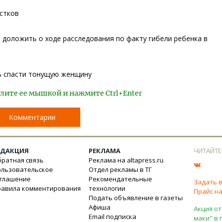
стков
 доложить о ходе расследования по факту гибели ребенка в
сь спасти тонущую женщину
лите ее мышкой и нажмите Ctrl+Enter
Комментарии
ЕДАКЦИЯ
РЕКЛАМА
ЧИТАЙТЕ
ратная связь
Реклама на altapress.ru
ользовательское
Отдел рекламы в ТГ
оглашение
Рекомендательные
Задать 
равила комментирования
технологии
Прайс на
Подать объявление в газеты
Афиша
Акция от
Email подписка
маки" в 