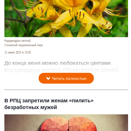
Рододендрон желтый.
Сочинский национальный парк
21 июня 2025 в 15:05
До конца июня можно любоваться цветами
рододендрона желтого (Rhododendron luteum).
Читать полностью
В РПЦ запретили женам «пилить»
безработных мужей