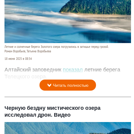
Летние и солнечные берега Золотого озера погрузились в затишье перед грозой.
Роман Воробьев, Татьяна Воробьева
18 июня 2025 в 08:54
Алтайский заповедник
показал
летние берега
Телецкого озера.
Читать полностью
Черную бездну мистического озера
исследовал дрон. Видео