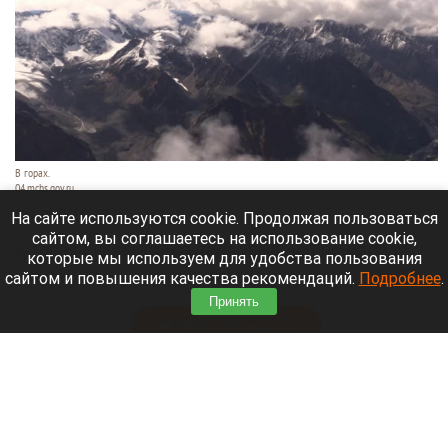
В горах.
04.mchs.gov.ru
9 августа 2026 в 16:05
На сайте используются cookie. Продолжая пользоваться
сайтом, вы соглашаетесь на использование cookie,
В горах Кыргызстана продолжается поисковая
которые мы используем для удобства пользования
операция по розыску трех альпинистов
— двоих
сайтом и повышения качества рекомендаций.
Подробнее
.
граждан Белоруссии и одного гражданина Литвы.
Принять
Читать полностью
Известный диджей из России пропал в
Таиланде