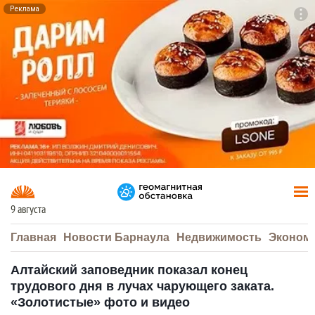
Реклама
To
F7
9 августа
Главная
Новости Барнаула
Недвижимость
Эконом
Алтайский заповедник показал конец
трудового дня в лучах чарующего заката.
«Золотистые» фото и видео