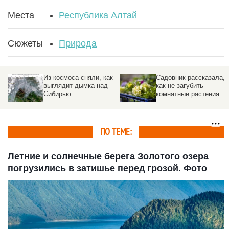
Места
Республика Алтай
Сюжеты
Природа
Из космоса сняли, как
Садовник рассказала,
выглядит дымка над
как не загубить
Сибирью
комнатные растения во
время отпуска
ПО ТЕМЕ:
Летние и солнечные берега Золотого озера
погрузились в затишье перед грозой. Фото