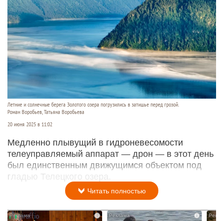
Летние и солнечные берега Золотого озера погрузились в затишье перед грозой.
Роман Воробьев, Татьяна Воробьева
20 июня 2025 в 11:02
Медленно плывущий в гидроневесомости
телеуправляемый аппарат — дрон — в этот день
был единственным движущимся объектом под
гладью Телецкого озера.
Читать полностью
i
i