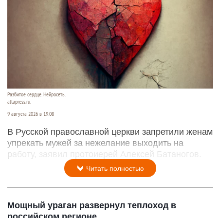
Разбитое сердце. Нейросеть.
altapress.ru.
9 августа 2026 в 19:08
В Русской православной церкви запретили женам
упрекать мужей за нежелание выходить на
работу, заявил протоиерей Алексей Батаногов.
Читать полностью
Мощный ураган развернул теплоход в
российском регионе