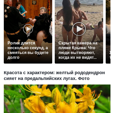
Ролик длится
Скрытая камера на
несколько секунд, а
пляже Крыма: Что
смеяться вы будете
люди вытворяют,
Ж
долго
когда их не видят...
т
Красота с характером: желтый рододендрон
сияет на предальпийских лугах. Фото