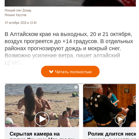
Мокрый снег. Дождь.
Михаил Хаустов
19 октября 2018 в 15:45
В Алтайском крае на выходных, 20 и 21 октября,
воздух прогреется до +14 градусов. В отдельных
районах прогнозируют дождь и мокрый снег.
Возможно усиление ветра, пишет алтайский
ЦГМС.
Читать полностью
i
Скрытая камера на
Ролик длится неск