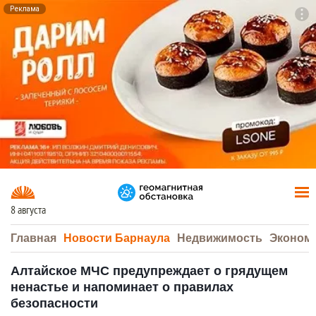
Реклама
To
F7
8 августа
Главная
Новости Барнаула
Недвижимость
Эконом
Алтайское МЧС предупреждает о грядущем
ненастье и напоминает о правилах
безопасности