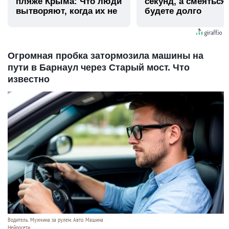
пляже Крыма: Что люди
секунд, а смеяться
вытворяют, когда их не
будете долго
видят...
Огромная пробка затормозила машины на
пути в Барнаул через Старый мост. Что
известно
Водитель. Мужчина за рулем. Авто. Машина
Нейросети