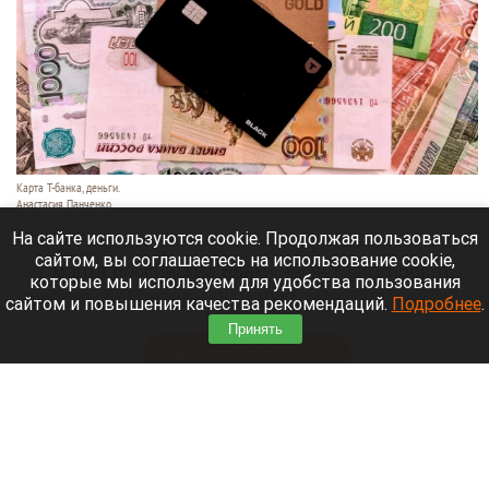
Карта Т-банка, деньги.
Анастасия Панченко
8 августа 2026 в 11:05
На сайте используются cookie. Продолжая пользоваться
сайтом, вы соглашаетесь на использование cookie,
С 1 марта российские банки начнут блокировать
которые мы используем для удобства пользования
денежные переводы по более широкому списку
сайтом и повышения качества рекомендаций.
Подробнее
.
оснований.
Принять
Читать полностью
День 1626-й. Самое важное к 8 августа