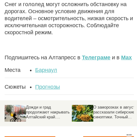
Снег и гололед могут осложнить обстановку на
дорогах. Основное условие движения для
водителей – осмотрительность, низкая скорость и
исключительная осторожность. Соблюдайте
скоростной режим.
Подпишитесь на Алтапресс в
Телеграме
и в
Max
Места
Барнаул
Сюжеты
Прогнозы
Дожди и град
О заморозках в август
продолжают накрывать
рассказали сибирские
Алтайский край.
синоптики. Точный
Прогноз погоды на 5
прогноз
августа