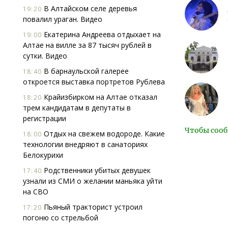
В Алтайском селе деревья
19:20
повалил ураган. Видео
Екатерина Андреева отдыхает на
19:00
Алтае на вилле за 87 тысяч рублей в
сутки. Видео
В барнаульской галерее
18:40
откроется выставка портретов Рублева
Крайизбирком на Алтае отказал
18:20
трем кандидатам в депутаты в
регистрации
Чтобы сооб
Отдых на свежем водороде. Какие
18:00
технологии внедряют в санаториях
Белокурихи
Родственники убитых девушек
17:40
узнали из СМИ о желании маньяка уйти
на СВО
Пьяный тракторист устроил
17:20
погоню со стрельбой