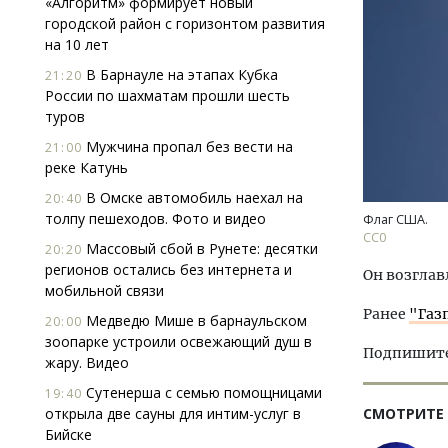
«Алгоритм» формирует новый
городской район с горизонтом развития
на 10 лет
В Барнауле на этапах Кубка
21:20
России по шахматам прошли шесть
туров
Мужчина пропал без вести на
21:00
реке Катунь
Архи
зем
В Омске автомобиль наехал на
20:40
пли
толпу пешеходов. Фото и видео
Флаг США.
ста
СС0
Массовый сбой в Рунете: десятки
20:20
СТР
регионов остались без интернета и
Он возглав
мобильной связи
Ранее
"Газ
Медведю Мише в барнаульском
20:00
зоопарке устроили освежающий душ в
Подпишитес
жару. Видео
Сутенерша с семью помощницами
19:40
открыла две сауны для интим-услуг в
СМОТРИТЕ
Бийске