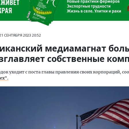
21 СЕНТЯБРЯ 2023
20:52
иканский медиамагнат бол
озглавляет собственные ком
док уходит с поста главы правления своих корпораций, со
ех".