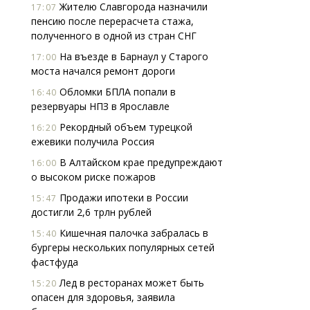
Жителю Славгорода назначили
17:07
пенсию после перерасчета стажа,
полученного в одной из стран СНГ
На въезде в Барнаул у Старого
17:00
моста начался ремонт дороги
Обломки БПЛА попали в
16:40
резервуары НПЗ в Ярославле
Рекордный объем турецкой
16:20
ежевики получила Россия
В Алтайском крае предупреждают
16:00
о высоком риске пожаров
Продажи ипотеки в России
15:47
достигли 2,6 трлн рублей
Кишечная палочка забралась в
15:40
бургеры нескольких популярных сетей
фастфуда
Лед в ресторанах может быть
15:20
опасен для здоровья, заявила