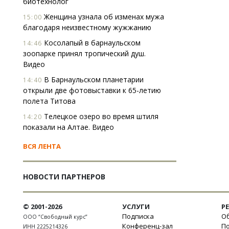
биотехнолог
Женщина узнала об изменах мужа
15:00
благодаря неизвестному жужжанию
Косолапый в барнаульском
14:46
зоопарке принял тропический душ.
Видео
В Барнаульском планетарии
14:40
открыли две фотовыставки к 65-летию
полета Титова
Телецкое озеро во время штиля
14:20
показали на Алтае. Видео
ВСЯ ЛЕНТА
НОВОСТИ ПАРТНЕРОВ
© 2001-2026
УСЛУГИ
Р
Подписка
Об
ООО “Свободный курс”
Конференц-зал
П
ИНН 2225214326