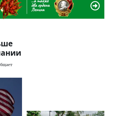
ьше
пании
общает