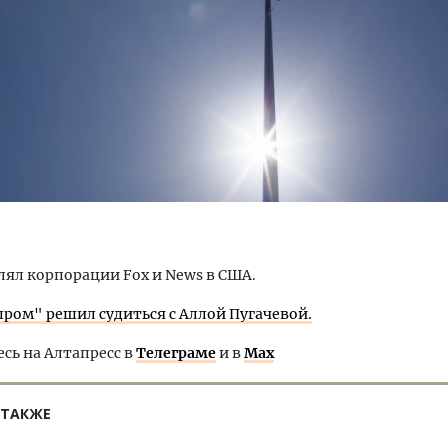
тектурный код начинается с
Смелость архитектурных 
ли. Мощение крупноформатными
Генеральный директор к
тами становится новым
ЗИАС — об эстетике горо
ндартом благоустройства
трендах в фасадах и разв
ОИТЕЛЬСТВО
СТРОИТЕЛЬСТВО
лял корпорации Fox и News в США.
пром" решил судиться с Аллой Пугачевой.
ь на Алтапресс в
Телеграме
и в
Max
 ТАКЖЕ