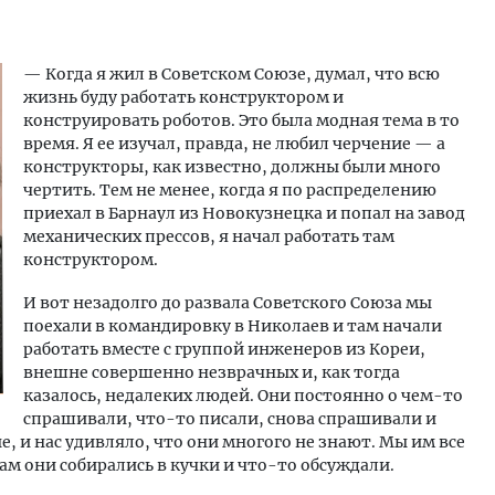
— Когда я жил в Советском Союзе, думал, что всю
жизнь буду работать конструктором и
конструировать роботов. Это была модная тема в то
время. Я ее изучал, правда, не любил черчение — а
конструкторы, как известно, должны были много
чертить. Тем не менее, когда я по распределению
приехал в Барнаул из Новокузнецка и попал на завод
механических прессов, я начал работать там
конструктором.
И вот незадолго до развала Советского Союза мы
поехали в командировку в Николаев и там начали
работать вместе с группой инженеров из Кореи,
внешне совершенно незврачных и, как тогда
казалось, недалеких людей. Они постоянно о чем-то
спрашивали, что-то писали, снова спрашивали и
, и нас удивляло, что они многого не знают. Мы им все
ам они собирались в кучки и что-то обсуждали.