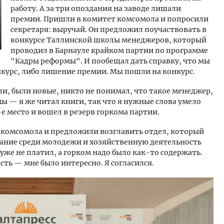
работу. А за три опоздания на заводе лишали
премии. Пришли в комитет комсомола и попросили
секретаря: выручай. Он предложил поучаствовать в
конкурсе Таллинской школы менеджеров, который
проводил в Барнауле крайком партии по программе
"Кадры реформы". И пообещал дать справку, что мы
нкурс, либо лишение премии. Мы пошли на конкурс.
и, были новые, никто не понимал, что такое менеджер,
ы — я же читал книги, так что я нужные слова умело
-е место и вошел в резерв горкома партии.
а комсомола и предложили возглавить отдел, который
ание среди молодежи и хозяйственную деятельность
уже не платил, а горком надо было как-то содержать.
ть — мне было интересно. Я согласился.