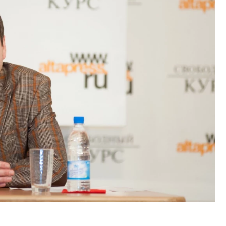
ость архитектурных идей.
Двухуровневые номера и в
еральный директор компании
Каким будет новый апарт
 — об эстетике городов,
«Белкур» в Белокурихе
дах в фасадах и развитии рынка
ОИТЕЛЬСТВО
ДОМА И КВАРТИРЫ