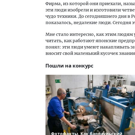
Фирма, из которой они приехали, называ
эти люди изобрели и изготовили четв
чудо техники. До сегодняшнего дня в Р
показалось, недалекие люди. Сегодня 
Мне стало интересно, как этим людям у
читать, как работают японские предпр
понял: эти люди умеют накапливать зн
вносит свой маленький кусочек знания,
Пошли на конкурс
Фотофакты. Как барнаульский