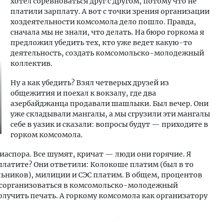
хотел соревноваться друг с другом, потому что не
платили зарплату. А вот с точки зрения организации
хоздеятельности комсомола дело пошло. Правда,
сначала мы не знали, что делать. На бюро горкома я
предложил убедить тех, кто уже ведет какую-то
деятельность, создать комсомольско-молодежный
коллектив.
Ну а как убедить? Взял четверых друзей из
общежития и поехал к вокзалу, где два
азербайджанца продавали шашлыки. Был вечер. Они
уже складывали мангалы, а мы сгрузили эти мангалы
себе в уазик и сказали: вопросы будут — приходите в
горком комсомола.
 диаспора. Все шумят, кричат — люди они горячие. Я
платите? Они ответили: Колокоше платим (был в то
льников), милиции и СЭС платим. В общем, процентов
м сорганизоваться в комсомольско-молодежный
олучить печать. А горкому комсомола как организатору