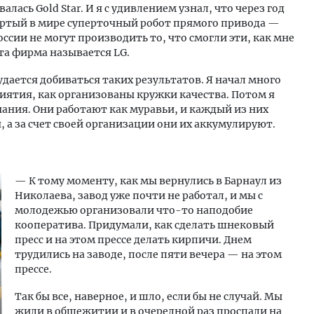
лась Gold Star. И я с удивлением узнал, что через год
ертый в мире суперточный робот прямого привода —
оссии не могут производить то, что смогли эти, как мне
эта фирма называется LG.
дается добиваться таких результатов. Я начал много
иятия, как организованы кружки качества. Потом я
ания. Они работают как муравьи, и каждый из них
 а за счет своей организации они их аккумулируют.
— К тому моменту, как мы вернулись в Барнаул из
Николаева, завод уже почти не работал, и мы с
молодежью организовали что-то наподобие
кооператива. Придумали, как сделать шнековый
пресс и на этом прессе делать кирпичи. Днем
трудились на заводе, после пяти вечера — на этом
прессе.
Так бы все, наверное, и шло, если бы не случай. Мы
жили в общежитии и в очередной раз проспали на