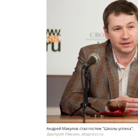
Архитектурный код начинается с
Смел
земли. Мощение крупноформатными
Ген
плитами становится новым
ЗИАС
стандартом благоустройства
трен
СТРОИТЕЛЬСТВО
СТР
Андрей Макулов стал гостем "Школы успеха".
Дмитрий Лямзин, altapress.ru