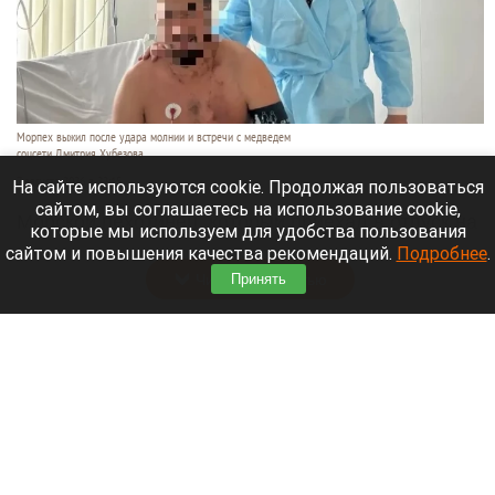
Морпех выжил после удара молнии и встречи с медведем
соцсети Дмитрия Хубезова
7 августа 2026 в 22:15
На сайте используются cookie. Продолжая пользоваться
сайтом, вы соглашаетесь на использование cookie,
Морской пехотинец, который приехал в отпуск на
которые мы используем для удобства пользования
Алтай, пережил чудовищную серию событий.
сайтом и повышения качества рекомендаций.
Подробнее
.
Читать полностью
Принять
В Барнауле водитель сбил женщину на зебре
и скрылся