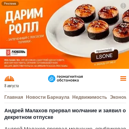
Реклама
To
F7
8 августа
Главная
Новости Барнаула
Недвижимость
Эконом
Андрей Малахов прервал молчание и заявил о
декретном отпуске
Андрей Малахов прервал молчание, опубликовав