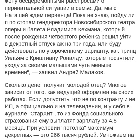
жену бесцере­монными расспросами о
перинатальной ситуации в семье. Да, мы с
Наташей ждем первенца! Пока не знаю, пойду ли
я по стопам гендиректора Новосибир­ского театра
оперы и балета Владими­ра Кехмана, который
после рождения четвертого ребенка решил уйти
в декретный отпуск аж на три года, или буду
действовать по укороченному вариан­ту, как принц
Уильям с Криштиану Ро­налду, которые посвятили
уходу за своими малышами чуть меньше
времени", — заявил Андрей Малахов.
Сколько денег получит молодой отец? Многое
зависит от того, как ведущий оформлен на своих
работах. Если допустить, что не по контракту и не
ИП, а официально и на телевидении, и у себя в
журнале "СтарХит", то из Фонда социального
страхования ему выплатят зарплату за 4,5
месяца. При условии "потолка" максимум
декретных — это 266 тысяч рублей. Умножаем на