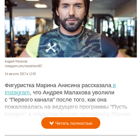
Андрей Малахов.
instagram.com/malakhov007
14 августа 2017 в 12:05
Фигуристка Марина Анисина рассказала
в
Instagram
, что Андрея Малахова уволили
с "Первого канала" после того, как она
пожаловалась на ведущего программы "Пусть
говорят" в открытом письме президенту России.
Читать полностью