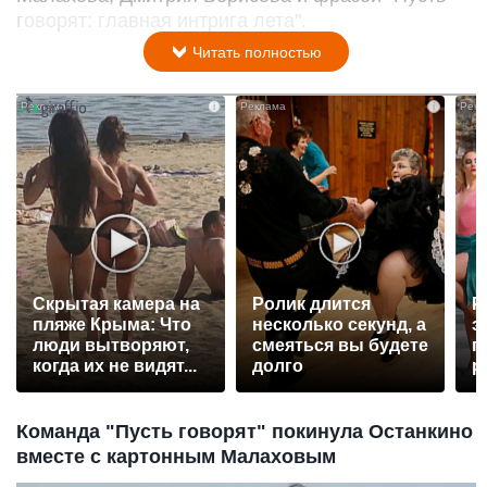
говорят: главная интрига лета".
Читать полностью
i
i
Скрытая камера на
Ролик длится
Р
пляже Крыма: Что
несколько секунд, а
э
люди вытворяют,
смеяться вы будете
п
когда их не видят...
долго
р
Команда "Пусть говорят" покинула Останкино
вместе с картонным Малаховым