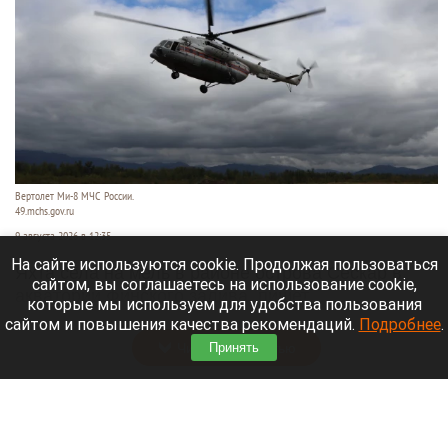
Вертолет Ми-8 МЧС России.
49.mchs.gov.ru
9 августа 2026 в 12:35
На сайте используются cookie. Продолжая пользоваться
Яхта села на мель в районе острова Сескар в
сайтом, вы соглашаетесь на использование cookie,
акватории Финского залива, пишет
которые мы используем для удобства пользования
«Коммерсантъ»
.
сайтом и повышения качества рекомендаций.
Подробнее
.
Читать полностью
Принять
Белые грибы, читальный зал и «нелепые
пушистики». 10 хороших новостей августа на