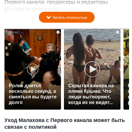
Первого канала: продюсеры и редакторы
упаковали свои вещи.
Читать полностью
i
i
Ролик длится
Скрытая камера на
К
несколько секунд, а
пляже Крыма: Что
о
смеяться вы будете
люди вытворяют,
о
долго
когда их не видят...
р
Уход Малахова с Первого канала может быть
связан с политикой