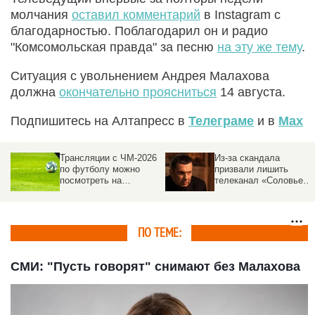
молчания
оставил комментарий
в Instagram с
благодарностью. Поблагодарил он и радио
"Комсомольская правда" за песню
на эту же тему
.
Ситуация с увольнением Андрея Малахова
должна
окончательно проясниться
14 августа.
Подпишитесь на Алтапресс в
Телеграме
и в
Max
Трансляции с ЧМ-2026
Из-за скандала
по футболу можно
призвали лишить
посмотреть на
телеканал «Соловьев
федеральном канале
Live» бюджетных денег
ПО ТЕМЕ:
СМИ: "Пусть говорят" снимают без Малахова