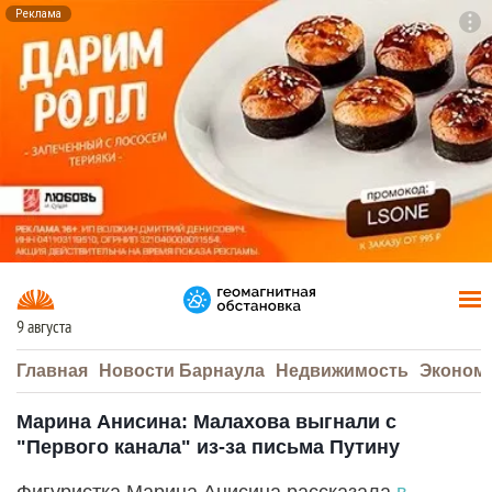
Реклама
To
F7
9 августа
Главная
Новости Барнаула
Недвижимость
Эконом
Марина Анисина: Малахова выгнали с
"Первого канала" из-за письма Путину
Фигуристка Марина Анисина рассказала
в