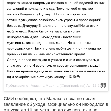
первого канала напрямую связано с нашей подачей на них
заявлений в полицию и в суд!Помогло моё открытое
письмо Владимиру Путину... Но после короткого
затишья,увы,снова возобновились угрозы и провокации!Я
боюсь за Джигурду!Знаю,что он не отступит!!Но за это и
люблю его... Каким бы он не казался многим
ненормальным,отец моих детей - настоящий
мужчина,каких сегодня очень мало!!!Не верьте лжи
чернушных сми!Никиту очень любят дети и он никогда не
причинит ни им,ни мне насильственного вреда!
Сегодня,после всего,что я узнала и с чем столкнулась,я
знаю это точно!И верю только своему венчанному мужу!!
Кому не нравится,уйдите из моего инстаграма и лейте свой
яд и оскорбления в сточную канаву!!! 😁😂😳
Публикация от Анисина Марина (@marinanisina)
Авг 13 2017 в 3:32 PDT
СМИ сообщают, что Малахов пока не писал
заявление об уходе. Официально он находился в
отпуске до 10 августа, но до сих пор так и не