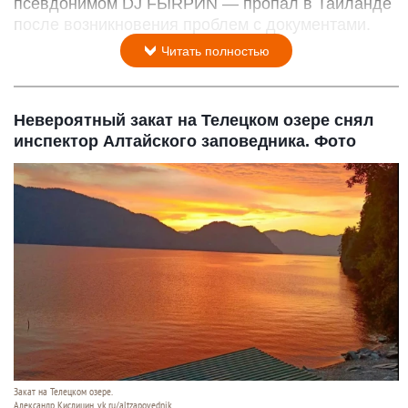
псевдонимом DJ FЫRРИN — пропал в Таиланде
после возникновения проблем с документами.
Читать полностью
Невероятный закат на Телецком озере снял
инспектор Алтайского заповедника. Фото
Закат на Телецком озере.
Александр Кислицин, vk.ru/altzapovednik