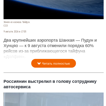
Земля из космоса. Тайфун.
СС0
9 августа 2026 в 17:05
Два крупнейших аэропорта Шанхая — Пудун и
Хунцяо — к 9 августа отменили порядка 60%
рейсов из-за приближающегося тайфуна
«Долфин».
Читать полностью
Россиянин выстрелил в голову сотруднику
автосервиса