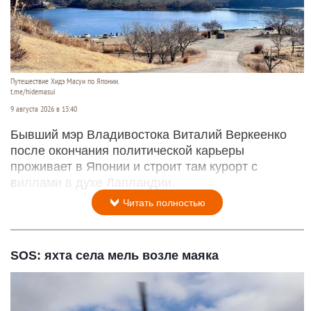
Путешествие Хидэ Масуи по Японии.
t.me/hidemasui
9 августа 2026 в 13:40
Бывший мэр Владивостока Виталий Веркеенко
после окончания политической карьеры
проживает в Японии и строит там курорт с
виллами в духе Лапландии.
Читать полностью
SOS: яхта села мель возле маяка