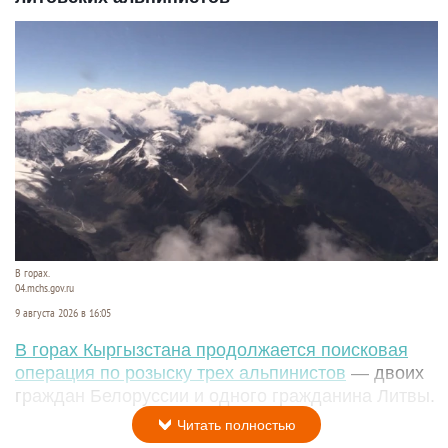
В горах.
04.mchs.gov.ru
9 августа 2026 в 16:05
В горах Кыргызстана продолжается поисковая
операция по розыску трех альпинистов
— двоих
граждан Белоруссии и одного гражданина Литвы.
Читать полностью