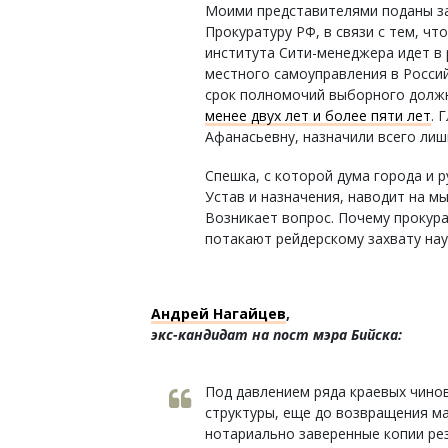
Моими представителями поданы зая
Прокуратуру РФ, в связи с тем, чт
института Сити-менеджера идет в 
местного самоуправления в Россий
срок полномочий выборного долж
менее двух лет и более пяти лет
. 
Афанасьевну, назначили всего лиш
Спешка, с которой дума города и 
Устав и назначения, наводит на мы
Возникает вопрос. Почему прокура
потакают рейдерскому захвату наук
Андрей Нагайцев
,
экс-кандидат на пост мэра Бийска:
Под давлением ряда краевых чино
структуры, еще до возвращения ма
нотариально заверенные копии ре