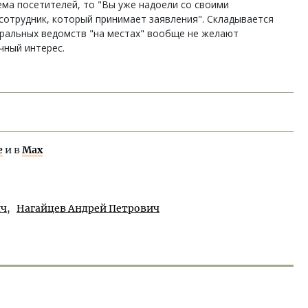
ема посетителей, то "Вы уже надоели со своими
л сотрудник, который принимает заявления". Складывается
еральных ведомств "на местах" вообще не желают
чный интерес.
е
и в
Max
ич
Нагайцев Андрей Петрович