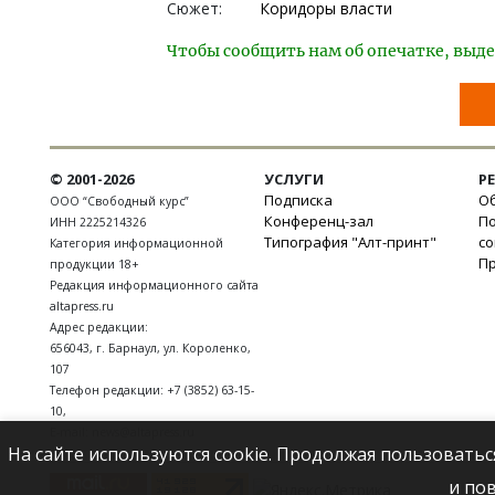
Сюжет:
Коридоры власти
Чтобы сообщить нам об опечатке, выде
© 2001-2026
УСЛУГИ
Р
Подписка
Об
ООО “Свободный курс”
Конференц-зал
П
ИНН 2225214326
Типография "Алт-принт"
с
Категория информационной
П
продукции 18+
Редакция информационного сайта
altapress.ru
Адрес редакции:
656043
,
г. Барнаул
,
ул. Короленко,
107
Телефон редакции:
+7 (3852) 63-15-
10
,
E-mail:
news@altapress.ru
На сайте используются cookie. Продолжая пользоватьс
и по