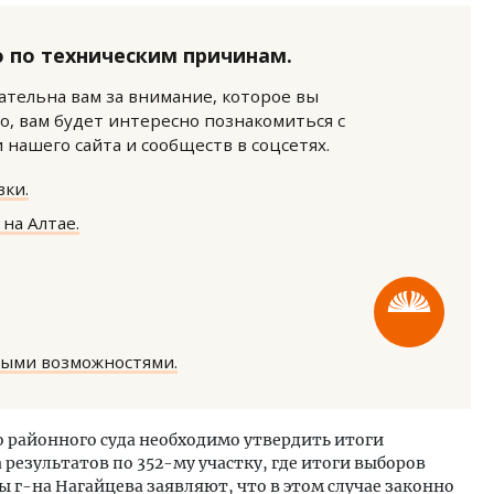
 по техническим причинам.
нательна вам за внимание, которое вы
о, вам будет интересно познакомиться с
нашего сайта и сообществ в соцсетях.
ость архитектурных идей.
Архитектурный код начин
ки.
еральный директор компании
земли. Мощение крупно
на Алтае.
 — об эстетике городов,
плитами становится нов
дах в фасадах и развитии рынка
стандартом благоустрой
ОИТЕЛЬСТВО
СТРОИТЕЛЬСТВО
ными возможностями.
о районного суда необходимо утвердить итоги
 результатов по 352-му участку, где итоги выборов
г-на Нагайцева заявляют, что в этом случае законно