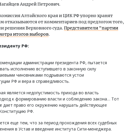
Нагайцев Андрей Петрович.
комиссия Алтайского края и ЦИК РФ упорно хранят
м отказываются от комментариев под предлогом того,
или решения Верховного суда.
Представители "партии
мотра итогов выборов
.
езиденту РФ:
комендации администрации президента РФ, пытается
ать исполнению вступившего в законную силу
раевыми чиновниками подрываются устои
уции РФ и вера в справедливость.
ая является недопустимость прихода во власть
одход к формированию власти и соблюдению закона… Тот
не дает право его окружению нарушать действующее
Конституцию РФ.
ется еще тем, что за период прохождения всех судебных
енения в Устав и введение института Сити-менеджера.