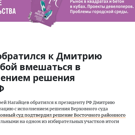
обратился к Дмитрию
ьбой вмешаться в
нением решения
Ф
дрей Нагайцев обратился к президенту РФ Дмитрию
туацию с исполнением решения Верховного суда
ховный суд подтвердил решение Восточного районного
ельными на одном из избирательных участков итоги