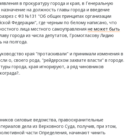
вления в прокуратуру города и края, в Генеральную
о назначение на должность главы города и введение
разрез с ФЗ №131 "Об общих принципах организации
ской Федерации", где черным по белому написано, что
ностного лица местного самоуправления
не может быть
Главу города из числа депутатов, Громогласову Лидию
ь на полгода.
руководство края "протаскивали" и принимали изменения в
сли о, своего рода, "рейдерском захвате власти" в городе.
туры города, края игнорируют, а ряд чиновников
ограда?..
вников силовые ведомства, правоохранительные
териалов дела из Верховного Суда, получив, при этом,
золютивной части Определения, начинают чинить