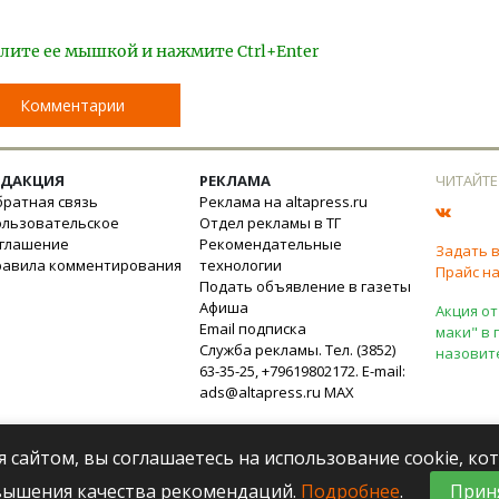
лите ее мышкой и нажмите Ctrl+Enter
Комментарии
ЕДАКЦИЯ
РЕКЛАМА
ЧИТАЙТЕ
ратная связь
Реклама на altapress.ru
ользовательское
Отдел рекламы в ТГ
оглашение
Рекомендательные
Задать 
равила комментирования
технологии
Прайс на
Подать объявление в газеты
Афиша
Акция от
Email подписка
маки" в 
Служба рекламы. Тел. (3852)
назовит
63-35-25, +79619802172. E-mail:
ads@altapress.ru
MAX
я сайтом, вы соглашаетесь на использование cookie, к
вышения качества рекомендаций.
Подробнее
.
Прин