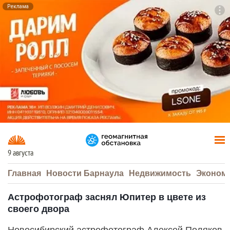
Реклама
To
F7
9 августа
Главная
Новости Барнаула
Недвижимость
Эконом
Астрофотограф заснял Юпитер в цвете из
своего двора
Новосибирский астрофотограф Алексей Поляков