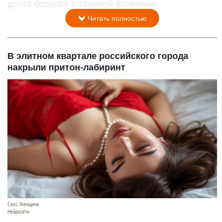
долго боролся с тяжелой болезнью.
Читать полностью
В элитном квартале российского города
накрыли притон-лабиринт
Секс. Женщина.
Нейросети