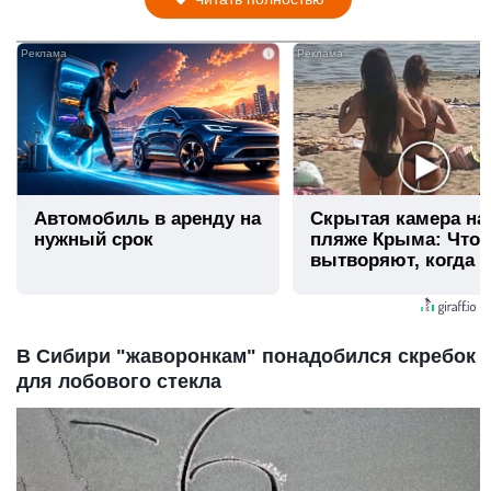
i
Автомобиль в аренду на
Скрытая камера на
нужный срок
пляже Крыма: Что
вытворяют, когда и
видят...
В Сибири "жаворонкам" понадобился скребок
для лобового стекла