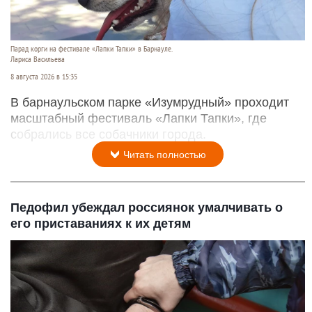
Парад корги на фестивале «Лапки Тапки» в Барнауле.
Лариса Васильева
8 августа 2026 в 15:35
В барнаульском парке «Изумрудный» проходит
масштабный фестиваль «Лапки Тапки», где
собрались все собачники города.
Читать полностью
Педофил убеждал россиянок умалчивать о
его приставаниях к их детям