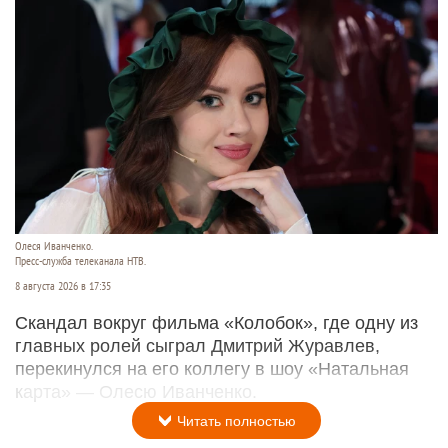
Олеся Иванченко.
Пресс-служба телеканала НТВ.
8 августа 2026 в 17:35
Скандал вокруг фильма «Колобок», где одну из
главных ролей сыграл Дмитрий Журавлев,
перекинулся на его коллегу в шоу «Натальная
карта» — Олесю Иванченко.
Читать полностью