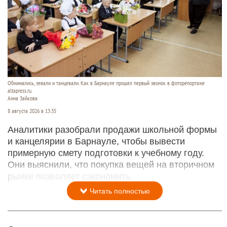
Обнимались, зевали и танцевали. Как в Барнауле прошел первый звонок в фоторепортаже
altapress.ru.
Анна Зайкова
8 августа 2026 в 13:35
Аналитики разобрали продажи школьной формы
и канцелярии в Барнауле, чтобы вывести
примерную смету подготовки к учебному году.
Они выяснили, что покупка вещей на вторичном
рынке позволяет сэкономить.
Читать полностью