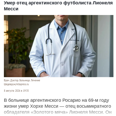
Умер отец аргентинского футболиста Лионеля
Месси
Врач. Доктор. Больница. Лечение
Шедеврум/Altapress.ru
8 августа 2026 в 19:35
В больнице аргентинского Росарио на 69-м году
жизни умер Хорхе Месси — отец восьмикратного
обладателя «Золотого мяча» Лионеля Месси. Он