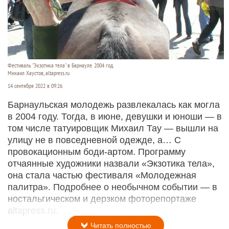
Фестиваль "Экзотика тела" в Барнауле. 2004 год.
Михаил Хаустов, altapress.ru
14 сентября 2022 в 09:26
Барнаульская молодежь развлекалась как могла
в 2004 году. Тогда, в июне, девушки и юноши — в
том числе татуировщик Михаил Тау — вышли на
улицу не в повседневной одежде, а… С
провокационным боди-артом. Программу
отчаянные художники назвали «Экзотика тела»,
она стала частью фестиваля «Молодежная
палитра». Подробнее о необычном событии — в
ностальгическом и дерзком фоторепортаже
altapress.ru.
Читать полностью