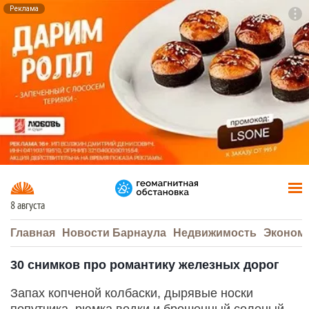
Реклама
To
F7
8 августа
Главная
Новости Барнаула
Недвижимость
Эконом
30 снимков про романтику железных дорог
Запах копченой колбаски, дырявые носки
попутчика, рюмка водки и брошенный соленый