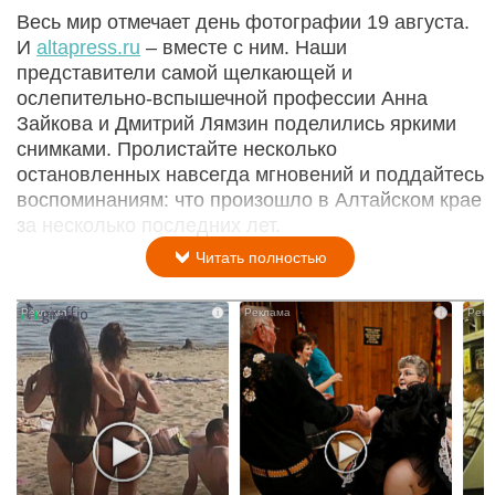
Весь мир отмечает день фотографии 19 августа.
И
altapress.ru
– вместе с ним. Наши
представители самой щелкающей и
ослепительно-вспышечной профессии Анна
Зайкова и Дмитрий Лямзин поделились яркими
снимками. Пролистайте несколько
остановленных навсегда мгновений и поддайтесь
воспоминаниям: что произошло в Алтайском крае
за несколько последних лет.
Читать полностью
i
i