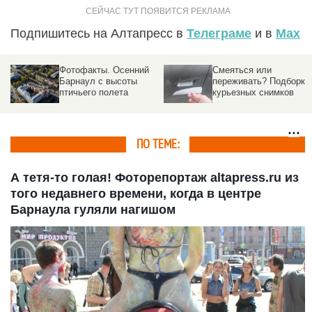
Подпишитесь на Алтапресс в
Телеграме
и в
Max
Фотофакты. Осенний
Смеяться или
Барнаул с высоты
переживать? Подборка
птичьего полета
курьезных снимков
ПО ТЕМЕ:
А тетя-то голая! Фоторепортаж altapress.ru из
того недавнего времени, когда в центре
Барнаула гуляли нагишом