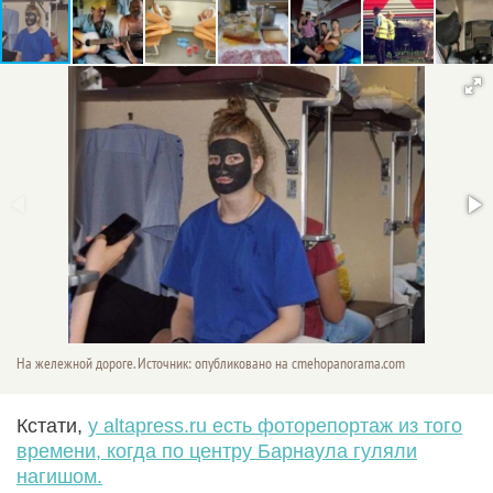
На жележной дороге. Источник: опубликовано на cmehopanorama.com
Кстати,
у altapress.ru есть фоторепортаж из того
времени, когда по центру Барнаула гуляли
нагишом.