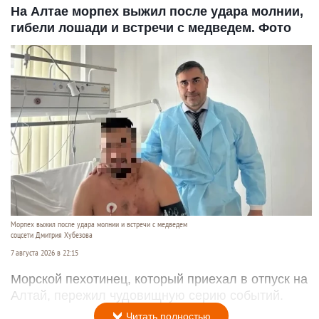
На Алтае морпех выжил после удара молнии,
гибели лошади и встречи с медведем. Фото
Морпех выжил после удара молнии и встречи с медведем
соцсети Дмитрия Хубезова
7 августа 2026 в 22:15
Морской пехотинец, который приехал в отпуск на
Алтай, пережил чудовищную серию событий.
Читать полностью