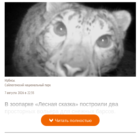
Ирбисы.
Сайлюгемский национальный парк
7 августа 2026 в 22:35
В зоопарке «Лесная сказка» построили два
просторных вольера для снежных барсов.
Читать полностью