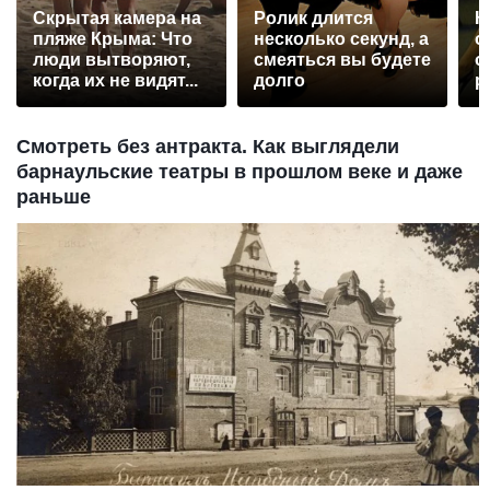
Скрытая камера на
Ролик длится
К
пляже Крыма: Что
несколько секунд, а
о
люди вытворяют,
смеяться вы будете
о
когда их не видят...
долго
р
Смотреть без антракта. Как выглядели
барнаульские театры в прошлом веке и даже
раньше