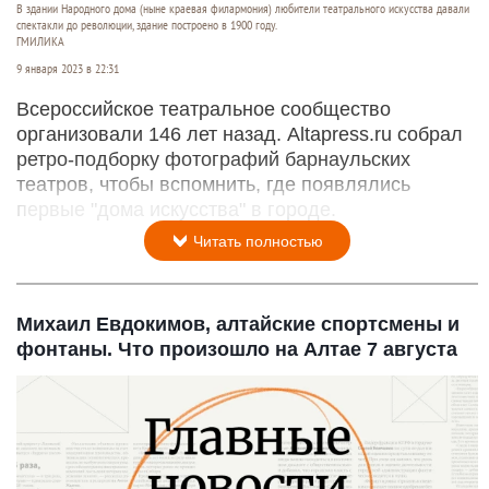
В здании Народного дома (ныне краевая филармония) любители театрального искусства давали
спектакли до революции, здание построено в 1900 году.
ГМИЛИКА
9 января 2023 в 22:31
Всероссийское театральное сообщество
организовали 146 лет назад. Altapress.ru собрал
ретро-подборку фотографий барнаульских
театров, чтобы вспомнить, где появлялись
первые "дома искусства" в городе.
Читать полностью
Михаил Евдокимов, алтайские спортсмены и
фонтаны. Что произошло на Алтае 7 августа