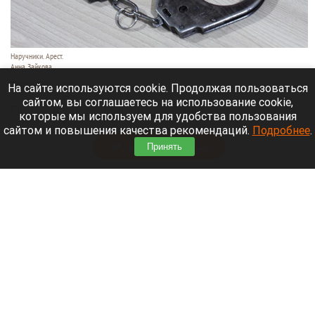
Наручники. Арест.
Анна Зайкова
7 августа 2026 в 21:12
На сайте используются cookie. Продолжая пользоваться
сайтом, вы соглашаетесь на использование cookie,
Приморский районный суд Санкт-Петербурга
которые мы используем для удобства пользования
заочно заключил Лидию Невзорову* под стражу.
сайтом и повышения качества рекомендаций.
Подробнее
.
Читать полностью
Принять
Программу партнерских хабов для хранения
товаров запускает Wildberries