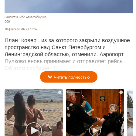
Самолет в небе. Авиасообщение.
CC0
28 февраля 2023 в 16:36
План "Ковер", из-за которого закрыли воздушное
пространство над Санкт-Петербургом и
Ленинградской областью, отменили. Аэропорт
Пулково вновь принимает и отправляет рейсы.
Об этом сообщает
ТАСС
.
Читать полностью
i
i