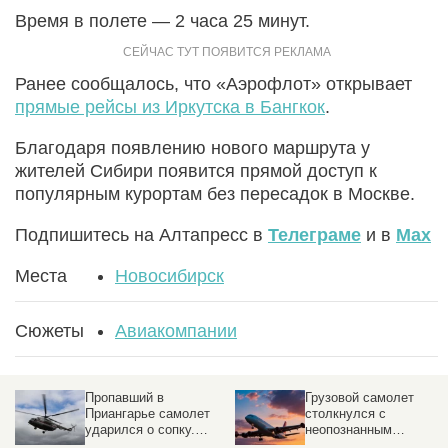
Время в полете — 2 часа 25 минут.
Ранее сообщалось, что «Аэрофлот» открывает
прямые рейсы из Иркутска в Бангкок
.
Благодаря появлению нового маршрута у
жителей Сибири появится прямой доступ к
популярным курортам без пересадок в Москве.
Подпишитесь на Алтапресс в
Телеграме
и в
Max
Места
Новосибирск
Сюжеты
Авиакомпании
Пропавший в
Грузовой самолет
Приангарье самолет
столкнулся с
ударился о сопку.
неопознанным
Подробности ЧП
объектом над