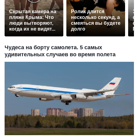
Скрытая камера на
Ролик длится
Э
пляже Крыма: Что
несколько секунд, а
о
люди вытворяют,
смеяться вы будете
с
когда их не видят...
долго
П
р
Чудеса на борту самолета. 5 самых
удивительных случаев во время полета