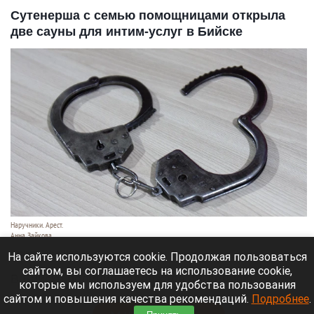
Сутенерша с семью помощницами открыла
две сауны для интим-услуг в Бийске
Наручники. Арест.
Анна Зайкова
6 августа 2026 в 19:40
На сайте используются cookie. Продолжая пользоваться
сайтом, вы соглашаетесь на использование cookie,
В Бийске полиция задержала 48-летнюю
которые мы используем для удобства пользования
женщину и семь ее сообщниц.
сайтом и повышения качества рекомендаций.
Подробнее
.