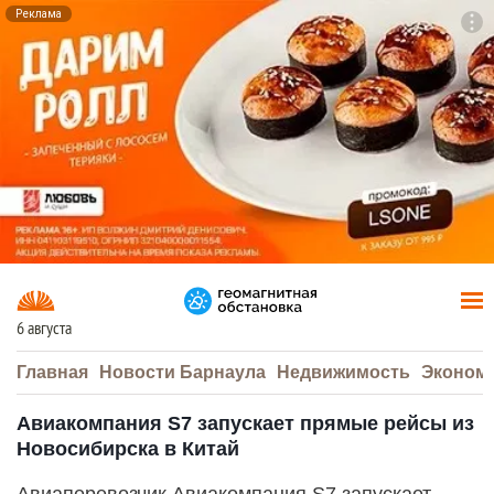
Реклама
To
F7
6 августа
Главная
Новости Барнаула
Недвижимость
Эконом
Авиакомпания S7 запускает прямые рейсы из
Новосибирска в Китай
Авиаперевозчик Авиакомпания S7 запускает