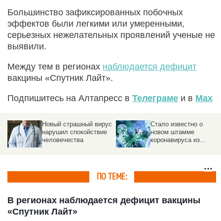
Большинство зафиксированных побочных
эффектов были легкими или умеренными,
серьезных нежелательных проявлений ученые не
выявили.
Между тем в регионах
наблюдается дефицит
вакцины «Спутник Лайт».
Подпишитесь на Алтапресс в
Телеграме
и в
Max
Новый страшный вирус
Стало известно о
нарушил спокойствие
новом штамме
человечества
коронавируса из
Таиланда
ПО ТЕМЕ:
В регионах наблюдается дефицит вакцины
«Спутник Лайт»