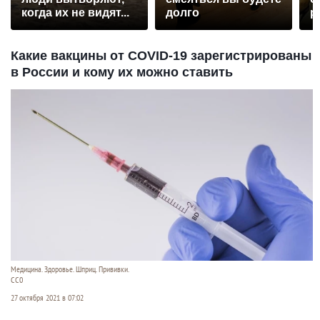
когда их не видят...
долго
р
Какие вакцины от COVID-19 зарегистрированы
в России и кому их можно ставить
Медицина. Здоровье. Шприц. Прививки.
СС0
27 октября 2021 в 07:02