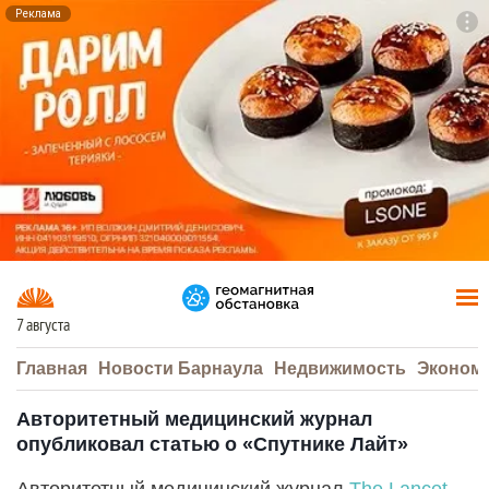
Реклама
To
F7
7 августа
Главная
Новости Барнаула
Недвижимость
Эконом
Авторитетный медицинский журнал
опубликовал статью о «Спутнике Лайт»
Авторитетный медицинский журнал
The Lancet