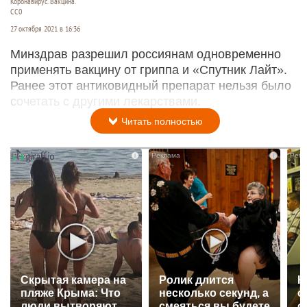
Коронавирус. Вакцина.
CC0
27 октября 2021 в 16:36
Минздрав разрешил россиянам одновременно
применять вакцину от гриппа и «Спутник Лайт».
Ранее этот антиковидный препарат нельзя было
сочетать с другими лекарствами.
Читать полностью
i
i
Скрытая камера на
Ролик длится
К
пляже Крыма: Что
несколько секунд, а
о
люди вытворяют,
смеяться вы будете
о