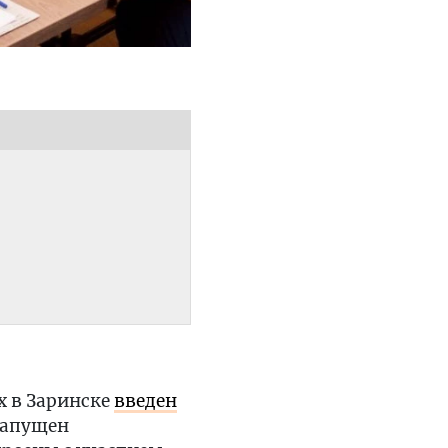
х в Заринске
введен
 запущен