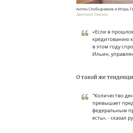
Антон Слободчиков и Игорь Ге
Дмитрий Лямзин.
«Если в прошлом
кредитованию ка
в этом году спр
Ильин, управля
О такой же тенденци
"Количество де
превышает пред
федеральным пр
есть», - сказал