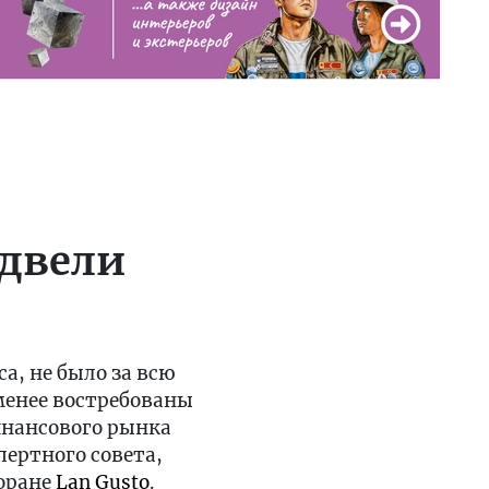
одвели
а, не было за всю
менее востребованы
финансового рынка
ертного совета,
торане
Lan Gusto
.