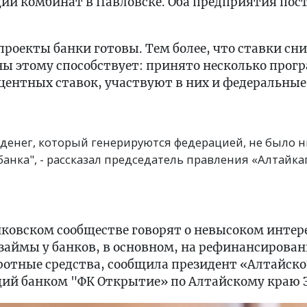
й комбинат в Павловске. Оба предприятия пост
роекты банки готовы. Тем более, что ставки сн
ны этому способствует: принято несколько прог
ентных ставок, участвуют в них и федеральные
денег, который генерируются федерацией, не было ни
анка", - рассказал председатель правления «Алтайк
нковском сообществе говорят о невысоком интер
взаймы у банков, в основном, на рефинансирова
ротные средства, сообщила президент «Алтайско
ий банком "ФК Открытие» по Алтайскому краю Э