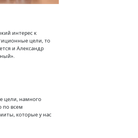
окий интерес к
тиционные цели, то
ается и Александр
ный».
е цели, намного
 по всем
иты, которые у нас