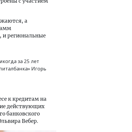
роены с участием
ижаются, а
рамм
, и региональные
когда за 25 лет
апиталбанка» Игорь
есе к кредитам на
ние действующих
го банковского
львира Вебер.