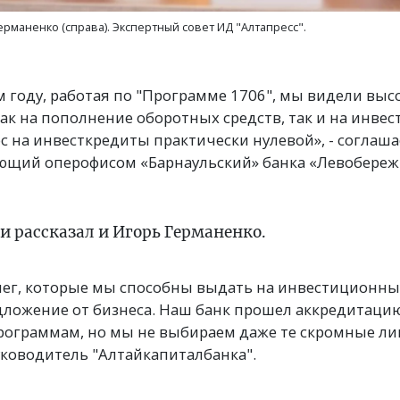
рманенко (справа). Экспертный совет ИД "Алтапресс".
 году, работая по "Программе 1706", мы видели выс
к на пополнение оборотных средств, так и на инвес
ос на инвесткредиты практически нулевой», - соглаш
ющий оперофисом «Барнаульский» банка «Левобереж
и рассказал и Игорь Германенко.
нег, которые мы способны выдать на инвестиционны
ложение от бизнеса. Наш банк прошел аккредитацию
ограммам, но мы не выбираем даже те скромные лим
 руководитель "Алтайкапиталбанка".