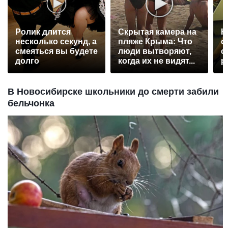
Ролик длится
Скрытая камера на
К
несколько секунд, а
пляже Крыма: Что
о
смеяться вы будете
люди вытворяют,
о
долго
когда их не видят...
р
В Новосибирске школьники до смерти забили
бельчонка