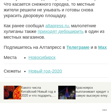
Что касается снежного городка, то местные
жители решили не унывать и готовы снова
украсить дворовую площадку.
Как ранее сообщал
altapress.ru
, малолетние
хулиганы также
приходят дебоширить
в один из
местных магазинов.
Подпишитесь на Алтапресс в
Телеграме
и в
Max
Места
Новосибирск
Сюжеты
Новый год-2020
Какого числа
Красноярск
Китайский Новый год в
выплачивает кредит за
2020 и что подарить,
самую высокую елку в
чтобы привлечь
России
благополучие