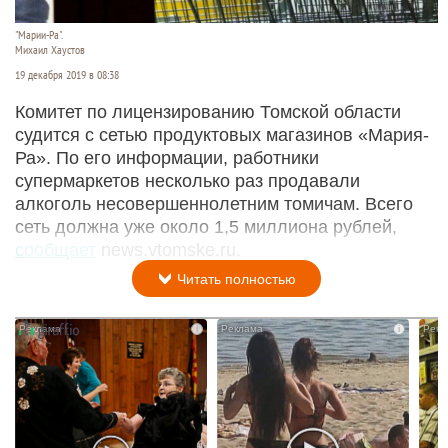
"Марии-Ра".
Михаил Хаустов
19 декабря 2019 в 08:38
Комитет по лицензированию Томской области
судится с сетью продуктовых магазинов «Мария-
Ра». По его информации, работники
супермаркетов несколько раз продавали
алкоголь несовершеннолетним томичам. Всего
сеть должна уже около 1,5 миллиона рублей,
сообщает
news.vtomske.ru.
Читать полностью
i
i