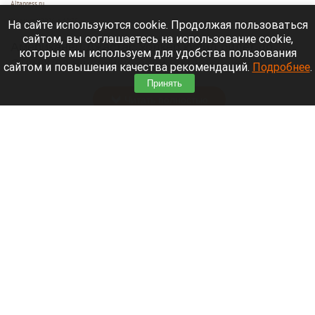
Altapress.ru
9 августа 2026 в 10:35
На сайте используются cookie. Продолжая пользоваться
сайтом, вы соглашаетесь на использование cookie,
Американец Джастас Уолкер купил билет до
которые мы используем для удобства пользования
Стамбула на случай, если придется уехать из
сайтом и повышения качества рекомендаций.
Подробнее
.
России.
Принять
Читать полностью
В Сибири идут поиски семьи, пропавшей во
время сплава