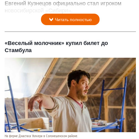
Евгений Кузнецов официально стал игроком
новосибирской «Сибири».
Читать полностью
«Веселый молочник» купил билет до
Стамбула
На ферме Джастаса Уолкера в Солонешенском районе.