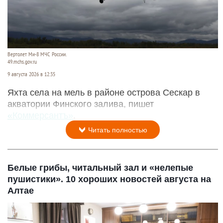
Вертолет Ми-8 МЧС России.
49.mchs.gov.ru
9 августа 2026 в 12:35
Яхта села на мель в районе острова Сескар в
акватории Финского залива, пишет
«Коммерсантъ»
.
Читать полностью
Белые грибы, читальный зал и «нелепые
пушистики». 10 хороших новостей августа на
Алтае