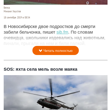
Белка.
Михаил Хаустов
18 сентября 2019 в 08:54
В Новосибирске двое подростков до смерти
забили бельчонка, пишет
sib.fm
. По словам
очевидца, школьники издевались над животным,
пинали, прыгали на нем и били палкой.
Читать полностью
SOS: яхта села мель возле маяка