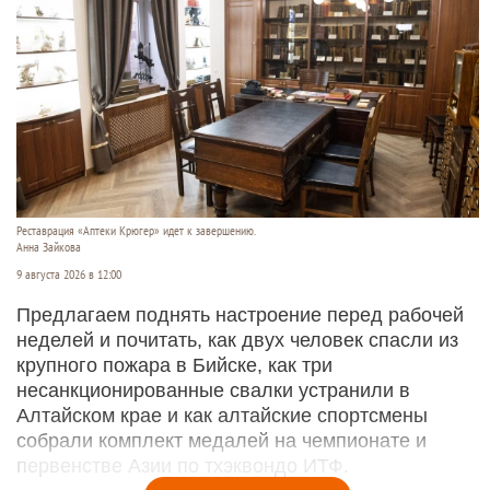
Реставрация «Аптеки Крюгер» идет к завершению.
Анна Зайкова
9 августа 2026 в 12:00
Предлагаем поднять настроение перед рабочей
неделей и почитать, как двух человек спасли из
крупного пожара в Бийске, как три
несанкционированные свалки устранили в
Алтайском крае и как алтайские спортсмены
собрали комплект медалей на чемпионате и
первенстве Азии по тхэквондо ИТФ.