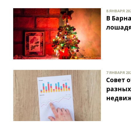
8 ЯНВАРЯ 202
В Барн
лошад
7 ЯНВАРЯ 202
Совет о
разных
недви