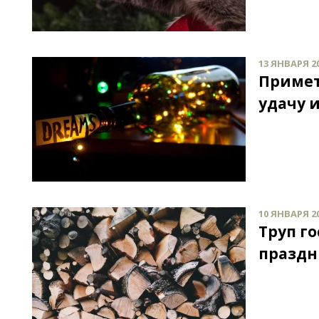
13 ЯНВАРЯ 20
Примет
удачу и
10 ЯНВАРЯ 20
Труп г
праздн