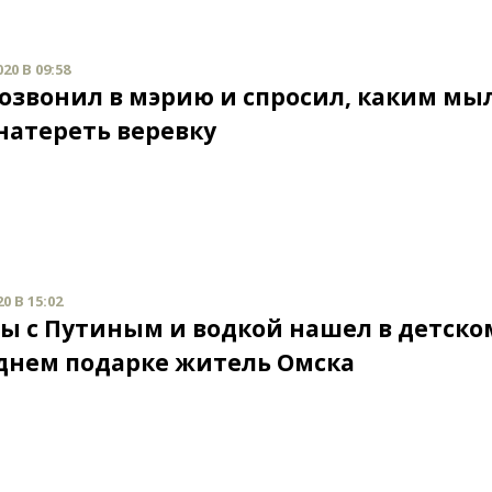
20 В 09:58
озвонил в мэрию и спросил, каким мы
натереть веревку
0 В 15:02
ы с Путиным и водкой нашел в детско
днем подарке житель Омска