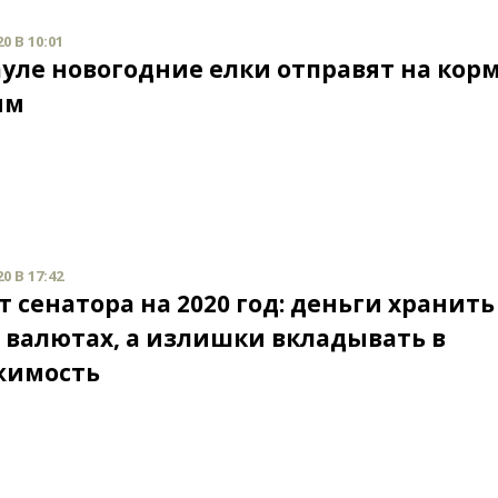
0 В 10:01
ауле новогодние елки отправят на кор
ям
0 В 17:42
т сенатора на 2020 год: деньги хранить
 валютах, а излишки вкладывать в
жимость