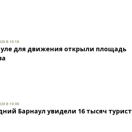
20 В 10:18
ауле для движения открыли площадь
ва
20 В 10:08
дний Барнаул увидели 16 тысяч турист