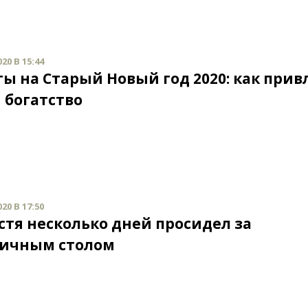
20 В 15:44
ы на Старый Новый год 2020: как прив
 богатство
20 В 17:50
остя несколько дней просидел за
ичным столом