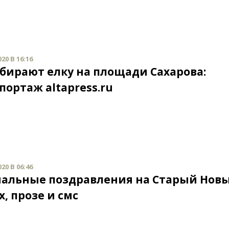
20 В 16:16
збирают елку на площади Сахарова:
портаж altapress.ru
20 В 06:46
альные поздравления на Старый Новы
х, прозе и смс