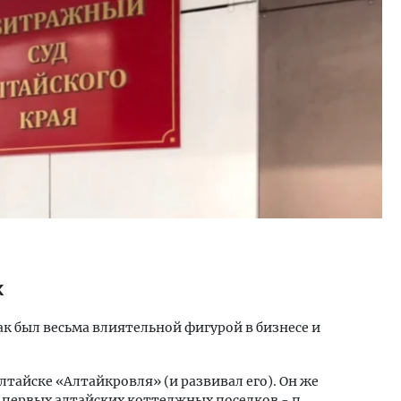
к
ак был весьма влиятельной фигурой в бизнесе и
лтайске «Алтайкровля» (и развивал его). Он же
 первых алтайских коттеджных поселков - п.