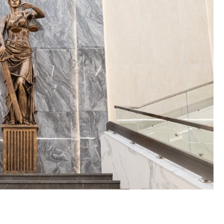
ость архитектурных идей.
Архитектурный код начин
еральный директор компании
земли. Мощение крупно
 — об эстетике городов,
плитами становится нов
дах в фасадах и развитии рынка
стандартом благоустрой
ОИТЕЛЬСТВО
СТРОИТЕЛЬСТВО