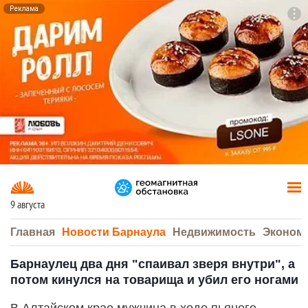
Реклама
To
F7
9 августа
Главная
Новости Барнаула
Недвижимость
Эконом
Барнаулец два дня "спаивал зверя внутри", а
потом кинулся на товарища и убил его ногами
В Алтайском крае мужчина в ходе пьяного