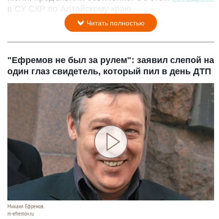
в СУ СКР по Алтайскому краю.
Читать полностью
"Ефремов не был за рулем": заявил слепой на
один глаз свидетель, который пил в день ДТП
Михаил Ефремов.
m-efremov.ru