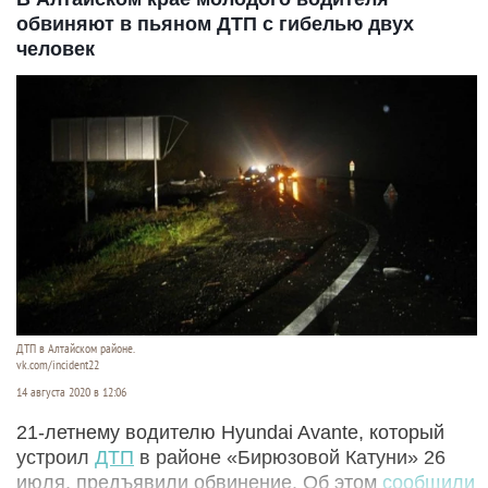
обвиняют в пьяном ДТП с гибелью двух
человек
ДТП в Алтайском районе.
vk.com/incident22
14 августа 2020 в 12:06
21-летнему водителю Hyundai Avante, который
устроил
ДТП
в районе «Бирюзовой Катуни» 26
июля, предъявили обвинение. Об этом
сообщили