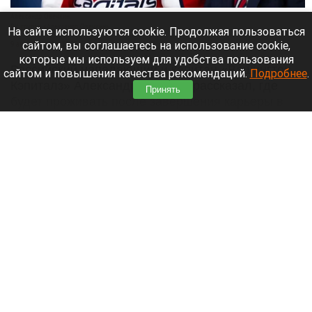
Александр Овечкин.
ВК группа «Александр Овечкин»
На сайте используются cookie. Продолжая пользоваться
сайтом, вы соглашаетесь на использование cookie,
9 августа 2026 в 10:05
которые мы используем для удобства пользования
Российский нападающий и капитан «Вашингтон
сайтом и повышения качества рекомендаций.
Подробнее
.
Кэпиталз» Александр Овечкин рассказал, где
Принять
будет проживать после завершения карьеры в
НХЛ,
Читать полностью
Группа альпинистов пропала после
восхождения на пик