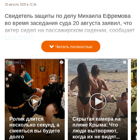
20 августа 2020 в 21:36
Свидетель защиты по делу Михаила Ефремова
во время заседания суда 20 августа заявил, что
актер сидел на пассажирском сидении, сообщает
LIFE SHOT
.
Читать полностью
i
i
Ролик длится
Скрытая камера на
К
несколько секунд, а
пляже Крыма: Что
о
смеяться вы будете
люди вытворяют,
о
долго
когда их не видят...
р