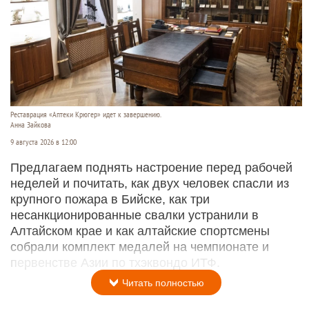
Реставрация «Аптеки Крюгер» идет к завершению.
Анна Зайкова
9 августа 2026 в 12:00
Предлагаем поднять настроение перед рабочей
неделей и почитать, как двух человек спасли из
крупного пожара в Бийске, как три
несанкционированные свалки устранили в
Алтайском крае и как алтайские спортсмены
собрали комплект медалей на чемпионате и
первенстве Азии по тхэквондо ИТФ.
Читать полностью