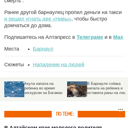
смерть".
Ранее другой барнаулец пропил деньги на такси
и решил угнать две «Нивы»
, чтобы быстро
домчаться до дома.
Подпишитесь на Алтапресс в
Телеграме
и в
Max
Места
Барнаул
Сюжеты
Нападение на людей
Акула напала на
В Барнауле собака
ребенка во время
напала на ребенка и
экскурсии на Багамах
оставила раны на лице
ПО ТЕМЕ:
В Алтайском крае молодого водителя