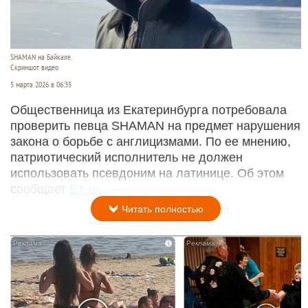
SHAMAN на Байкале.
Скриншот видео
5 марта 2026 в 06:35
Общественница из Екатеринбурга потребовала
проверить певца SHAMAN на предмет нарушения
закона о борьбе с англицизмами. По ее мнению,
патриотический исполнитель не должен
использовать псевдоним на латинице. Об этом
сообщает
E1.ru
.
Читать полностью
i