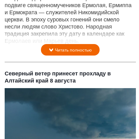
подвиге священномучеников Ермолая, Ермиппа
и Ермократа — служителей Никомидийской
церкви. В эпоху суровых гонений они смело
несли людям слово Христово. Народная
традиция закрепила эту дату в календаре как
Ермолаев или Марьев день.
Читать полностью
Северный ветер принесет прохладу в
Алтайский край 8 августа