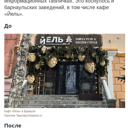
информационных табличках. Это коснулось и
барнаульских заведений, в том числе кафе
«Йель».
До
Кафе «Йель» в Барнауле.
Кристина Тарасова/Altapress.ru
После