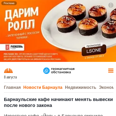
Реклама
To
F7
8 августа
Главная
Новости Барнаула
Недвижимость
Эконом
Барнаульские кафе начинают менять вывески
после нового закона
Известное кафе «Йель» в Барнауле сменило