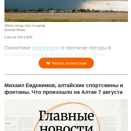
Облака, погода, поля, тучи,дождь.
Дмитрий Лямзин
8 августа 2026 в 08:05
Синоптики
рассказали
о прогнозе погоды в
Алтайском крае и Барнауле на 8 августа.
Читать полностью
Михаил Евдокимов, алтайские спортсмены и
фонтаны. Что произошло на Алтае 7 августа