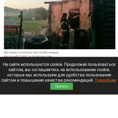
При пожаре в Алтайском крае погибла женщина
пресс-служба ГУ МЧС по Алтайскому краю
7 августа 2026 в 19:10
На сайте используются cookie. Продолжая пользоваться
сайтом, вы соглашаетесь на использование cookie,
Ночью 7 августа в селе Чернопятово
которые мы используем для удобства пользования
Павловского района загорелся частный дом.
сайтом и повышения качества рекомендаций.
Подробнее
.
Пожарные нашли внутри тело пожилой женщины.
Принять
Читать полностью
Сводка происшествий. Что случилось в