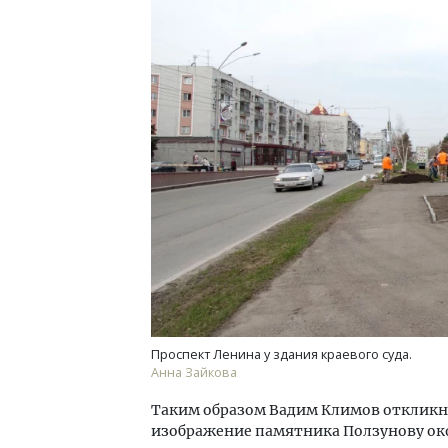
Ищем новые берега. Гендиректор
Архи
«Жилищной инициативы» Юрий
зем
Гатилов — о том, как девелоперу
пли
оставаться на плаву, когда рынок
ста
штормит
СТР
СТРОИТЕЛЬСТВО
Проспект Ленина у здания краевого суда.
Анна Зайкова
Таким образом Вадим Климов откликн
изображение памятника Ползунову око