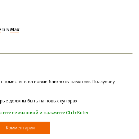
е
и в
Max
ет поместить на новые банкноты памятник Ползунову
орые должны быть на новых купюрах
лите ее мышкой и нажмите Ctrl+Enter
Комментарии