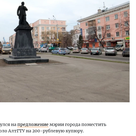
тектурный код начинается с
Смелость архитектурных 
ли. Мощение крупноформатными
Генеральный директор к
тами становится новым
ЗИАС — об эстетике горо
ндартом благоустройства
трендах в фасадах и разв
ОИТЕЛЬСТВО
СТРОИТЕЛЬСТВО
улся на
предложение
мэрии города поместить
ло АлтГТУ на 200-рублевую купюру.