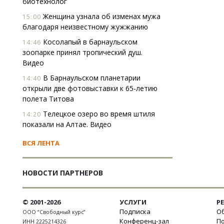
биотехнолог
Женщина узнала об изменах мужа
15:00
благодаря неизвестному жужжанию
Косолапый в барнаульском
14:46
зоопарке принял тропический душ.
Видео
В Барнаульском планетарии
14:40
открыли две фотовыставки к 65-летию
полета Титова
Телецкое озеро во время штиля
14:20
показали на Алтае. Видео
ВСЯ ЛЕНТА
НОВОСТИ ПАРТНЕРОВ
© 2001-2026
УСЛУГИ
Р
Подписка
Об
ООО “Свободный курс”
Конференц-зал
П
ИНН 2225214326