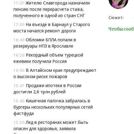
Жителю Славгорода назначили
17:07
пенсию после перерасчета стажа,
полученного в одной из стран СНГ
Сюжет:
На въезде в Барнаул у Старого
17:00
Чтобы сооб
моста начался ремонт дороги
Обломки БПЛА попали в
16:40
резервуары НПЗ в Ярославле
Рекордный объем турецкой
16:20
ежевики получила Россия
В Алтайском крае предупреждают
16:00
о высоком риске пожаров
Продажи ипотеки в России
15:47
достигли 2,6 трлн рублей
Кишечная палочка забралась в
15:40
бургеры нескольких популярных сетей
фастфуда
Лед в ресторанах может быть
15:20
опасен для здоровья, заявила