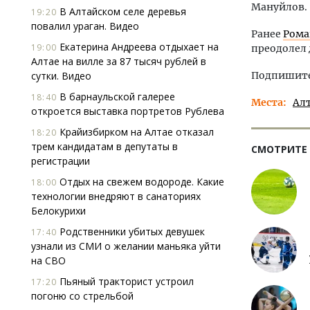
Мануйлов.
В Алтайском селе деревья
19:20
повалил ураган. Видео
Ранее
Рома
Екатерина Андреева отдыхает на
19:00
преодолел 
Алтае на вилле за 87 тысяч рублей в
сутки. Видео
Подпишитес
В барнаульской галерее
18:40
Места
Ал
откроется выставка портретов Рублева
Крайизбирком на Алтае отказал
18:20
трем кандидатам в депутаты в
СМОТРИТЕ
регистрации
Отдых на свежем водороде. Какие
18:00
технологии внедряют в санаториях
Белокурихи
Родственники убитых девушек
17:40
узнали из СМИ о желании маньяка уйти
на СВО
Пьяный тракторист устроил
17:20
погоню со стрельбой