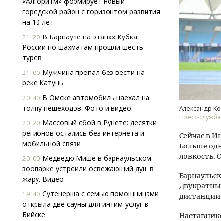
«Алгоритм» формирует новый
городской район с горизонтом развития
на 10 лет
В Барнауле на этапах Кубка
21:20
России по шахматам прошли шесть
туров
Мужчина пропал без вести на
21:00
реке Катунь
Смел
Ген
В Омске автомобиль наехал на
20:40
ЗИАС
толпу пешеходов. Фото и видео
Александр Ко
трен
Пресс-служба
Массовый сбой в Рунете: десятки
20:20
СТР
регионов остались без интернета и
Сейчас в И
мобильной связи
Больше одн
ловкость. 
Медведю Мише в барнаульском
20:00
зоопарке устроили освежающий душ в
Барнаульск
жару. Видео
Двукратный
Сутенерша с семью помощницами
19:40
дистанции 
открыла две сауны для интим-услуг в
Бийске
Наставнико