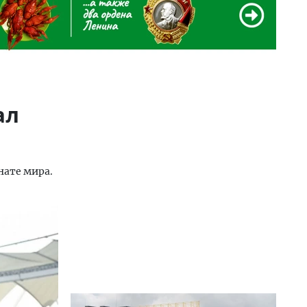
ал
нате мира.