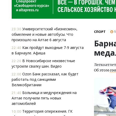
Университетский «бизнесмен»,
23:30
СПОРТ
1
обмеление и новые автобусы. Что
произошло на Алтае 6 августа
Барн
Как пройдут выходные 7-9 августа
22:40
меда
в Барнауле. Афиша
В Новосибирске неизвестные
22:20
Легкоатлет
устроили свалку шин. Видео
Об этом
со
Ozon Банк рассказал, как будет
22:00
работать под санкциями
Великобритании
Больница и медучреждения на
21:40
Алтае получили пять новых
автомобилей
Территория опережения. ГК
10:00