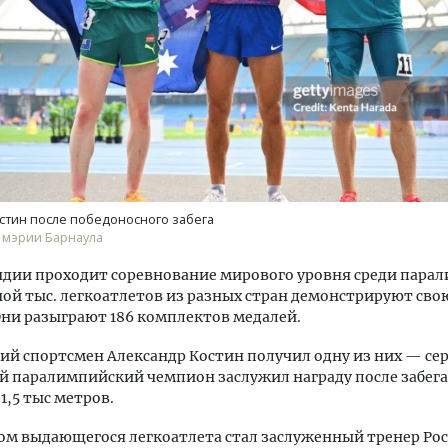
ость архитектурных идей.
Архитектурный код начин
еральный директор компании
земли. Мощение крупно
 — об эстетике городов,
плитами становится нов
стин после победоносного забега
дах в фасадах и развитии рынка
стандартом благоустрой
 мэрии Барнаула
ОИТЕЛЬСТВО
СТРОИТЕЛЬСТВО
ндии проходит соревнование мирового уровня среди пара
ой тыс. легкоатлетов из разных стран демонстрируют свою
Они разыграют 186 комплектов медалей.
ий спортсмен Александр Костин получил одну из них — се
 паралимпийский чемпион заслужил награду после забега
1,5 тыс метров.
м выдающегося легкоатлета стал заслуженный тренер Рос