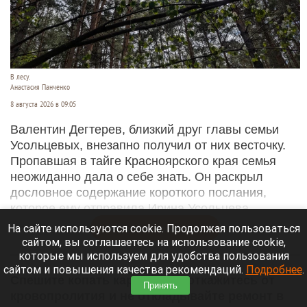
В лесу.
Анастасия Панченко
8 августа 2026 в 09:05
Валентин Дегтерев, близкий друг главы семьи
Усольцевых, внезапно получил от них весточку.
Пропавшая в тайге Красноярского края семья
неожиданно дала о себе знать. Он раскрыл
дословное содержание короткого послания,
которое ему отправила Ирина Усольцева.
На сайте используются cookie. Продолжая пользоваться
Читать полностью
сайтом, вы соглашаетесь на использование cookie,
которые мы используем для удобства пользования
сайтом и повышения качества рекомендаций.
Подробнее
.
Спешите копать картофель, откажитесь от
Принять
кровопролития и не откладывайте ремонт в