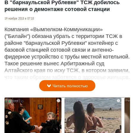
В "барнаульской Рублевке" ТСЖ добилось
решения о демонтаже сотовой станции
19 ноября 2018 в 07:18
Компания «Вымпелком-Коммуникации»
("Билайн") обязана убрать с территории ТСЖ в
районе "барнаульской Рублевки" контейнер с
базовой станцией сотовой связи и антенно-
фидерное устройство с трубы местной котельной.
Такое решение вынес Арбитражный суд
Алтайского края по иску ТСЖ, в котором заявили,
что таким образом заботятся о здоровье жильцов.
Читать полностью
i
i