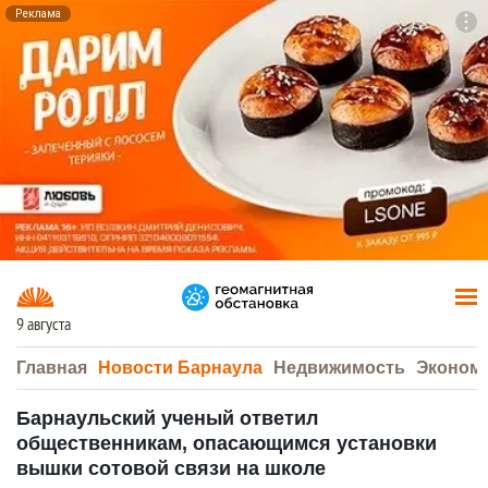
Реклама
To
F7
9 августа
Главная
Новости Барнаула
Недвижимость
Эконом
Барнаульский ученый ответил
общественникам, опасающимся установки
вышки сотовой связи на школе