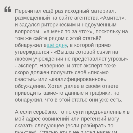
Перечитал ещё раз исходный материал,
размещённый на сайте агентства «Амител»,
и задался риторическим и недоумённым
вопросом - «а меня то за что?», поскольку на
том же сайте рядом с этой статьёй
обнаружил е
щё одну
, в которой прямо
утверждается - «Вышка сотовой связи на
любом учреждении не представляет угрозы»
- эксперт. Наверное, и этот эксперт тоже
скоро должен получить своё «письмо
счастья» или «квалифицированное»
обсуждение. Хотел далее в своём ответе
приводить какие-то данные и графики, но
обнаружил, что в этой статье они уже есть.
А если серьёзно, то по сути предъявленных в
мой адрес обвинений или претензий могу
сказать следующее (если разбирать по
пунктам). Статью эту я не писал никаким