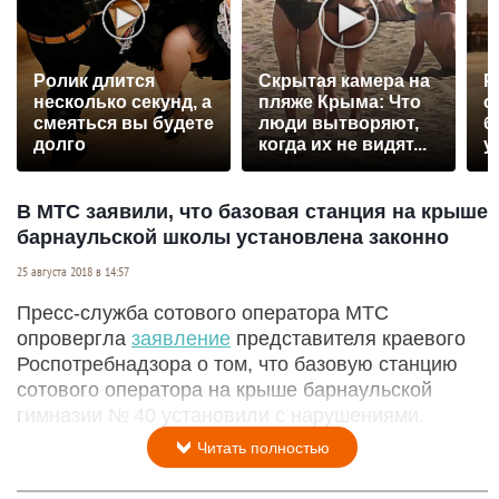
Ролик длится
Скрытая камера на
Р
несколько секунд, а
пляже Крыма: Что
с
смеяться вы будете
люди вытворяют,
б
долго
когда их не видят...
у
В МТС заявили, что базовая станция на крыше
барнаульской школы установлена законно
25 августа 2018 в 14:57
Пресс-служба сотового оператора МТС
опровергла
заявление
представителя краевого
Роспотребнадзора о том, что базовую станцию
сотового оператора на крыше барнаульской
гимназии № 40 установили с нарушениями.
Читать полностью