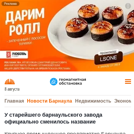
Реклама
To
F7
8 августа
Главная
Новости Барнаула
Недвижимость
Эконом
У старейшего барнаульского завода
официально сменилось название
Крупное промышленное предприятие Барнаула