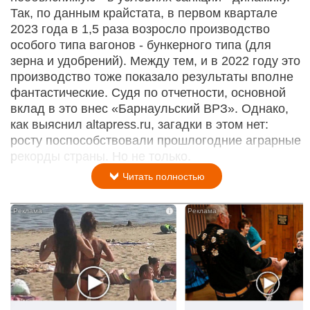
Так, по данным крайстата, в первом квартале
2023 года в 1,5 раза возросло производство
особого типа вагонов - бункерного типа (для
зерна и удобрений). Между тем, и в 2022 году это
производство тоже показало результаты вполне
фантастические. Судя по отчетности, основной
вклад в это внес «Барнаульский ВРЗ». Однако,
как выяснил altapress.ru, загадки в этом нет:
росту поспособствовали прошлогодние аграрные
рекорды страны. Но не только.
Читать полностью
i