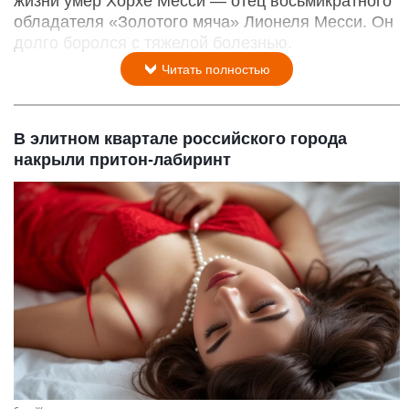
жизни умер Хорхе Месси — отец восьмикратного
обладателя «Золотого мяча» Лионеля Месси. Он
долго боролся с тяжелой болезнью.
Читать полностью
В элитном квартале российского города
накрыли притон-лабиринт