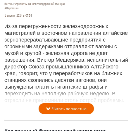
Вагоны-зерновозы на железнодорожной станции.
Altapress.ru
1 апреля 2024 в 07:34
Из-за перегруженности железнодорожных
магистралей в восточном направлении алтайские
зерноперерабатывающие предприятия с
огромными задержками отправляют вагоны с
мукой и крупой - железная дорога не дает
разрешения. Виктор Мещеряков, исполнительный
директор Союза промышленников Алтайского
края, говорит, что у переработчиков на ближних
станциях скопились десятки вагонов, они
вынуждены платить гигантские штрафы и
переходить на неполную рабочую неделю. В
отрасли не припомнили столь острой проблемы.
Читать полностью
Как крупный барнаульский завод смог