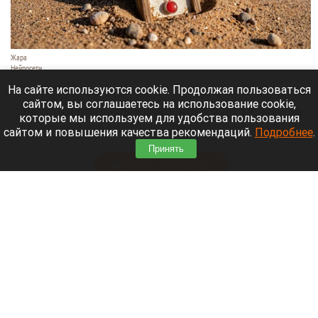
Жара
Нейросети
8 августа 2026 в 18:05
На сайте используются cookie. Продолжая пользоваться
сайтом, вы соглашаетесь на использование cookie,
Синоптики предупреждают, что с 9 по 13 августа
которые мы используем для удобства пользования
Алтайский край местами накроет аномальный
сайтом и повышения качества рекомендаций.
Подробнее
.
зной.
Принять
Читать полностью
Штукатурка с потолка едва не рухнула на
жительницу барнаульской многоэтажки.
Жалобы на УК