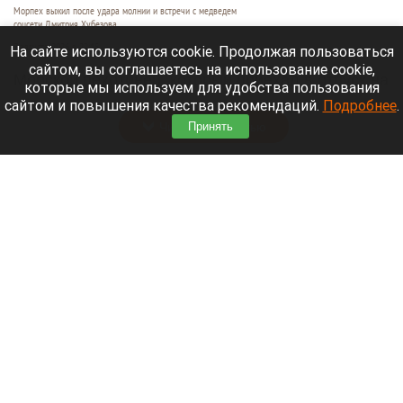
Морпех выжил после удара молнии и встречи с медведем
соцсети Дмитрия Хубезова
7 августа 2026 в 22:15
На сайте используются cookie. Продолжая пользоваться
сайтом, вы соглашаетесь на использование cookie,
Морской пехотинец, который приехал в отпуск на
которые мы используем для удобства пользования
Алтай, пережил чудовищную серию событий.
сайтом и повышения качества рекомендаций.
Подробнее
.
Читать полностью
Принять
В Барнауле водитель сбил женщину на зебре
и скрылся