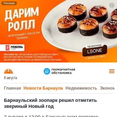
Реклама
To
F7
8 августа
Главная
Новости Барнаула
Недвижимость
Эконом
Барнаульский зоопарк решил отметить
звериный Новый год
2 января в 12:00 в Барнаульском зоопарке