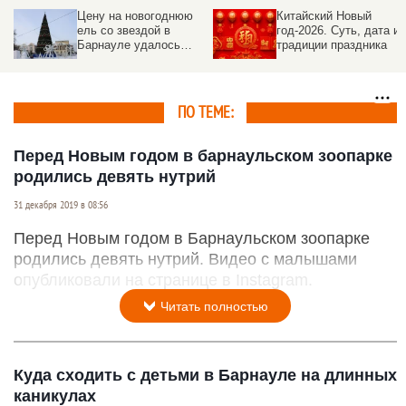
Цену на новогоднюю
Китайский Новый
ель со звездой в
год-2026. Суть, дата и
Барнауле удалось
традиции праздника
сбить на семь
миллионов рублей
ПО ТЕМЕ:
Перед Новым годом в барнаульском зоопарке
родились девять нутрий
31 декабря 2019 в 08:56
Перед Новым годом в Барнаульском зоопарке
родились девять нутрий. Видео с малышами
опубликовали на странице в Instagram.
Читать полностью
Куда сходить с детьми в Барнауле на длинных
каникулах