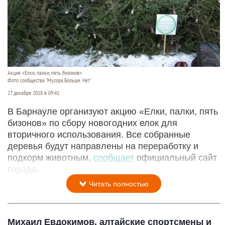
Акция «Елки, палки, пять бизонов».
Фото сообщества "Мусора.Больше. Нет"
27 декабря 2018 в 09:41
В Барнауле организуют акцию «Елки, палки, пять
бизонов» по сбору новогодних елок для
вторичного использования. Все собранные
деревья будут направлены на переработку и
подкорм животным,
сообщает
официальный сайт
города.
Читать полностью
Михаил Евдокимов, алтайские спортсмены и