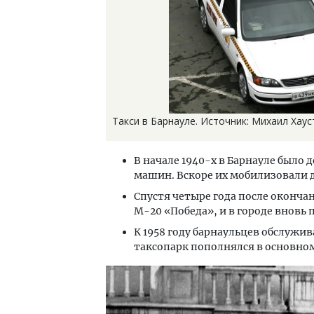
Такси в Барнауле. Источник: Михаил Хаус
В начале 1940-х в Барнауле было д
машин. Вскоре их мобилизовали 
Спустя четыре года после оконча
М-20 «Победа», и в городе вновь 
К 1958 году барнаульцев обслужив
таксопарк пополнялся в основно