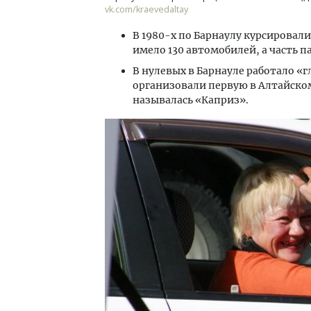
vk.com/kraevedaltay
В 1980-х по Барнаулу курсировали
имело 130 автомобилей, а часть 
В нулевых в Барнауле работало «
организовали первую в Алтайско
называлась «Каприз».