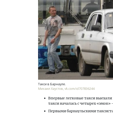
Смелость архитектурных идей.
Ище
Генеральный директор компании
«Жи
ЗИАС — об эстетике городов,
Гати
трендах в фасадах и развитии рынка
оста
што
СТРОИТЕЛЬСТВО
СТР
Такси в Барнауле.
Михаил Хаустов, vk.com/id707836244
Впервые легковые такси выехали н
такси началась с четырех «эмок»
Первыми барнаульскими таксистам