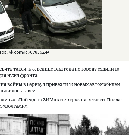
тов, vk.com/id707836244
евять такси. К середине 1941 года по городу ездили 10
для нужд фронта.
ния войны в Барнаул привезли 13 новых автомобилей
появилось такси.
али 120 «Побед», 10 ЗИМов и 20 грузовых такси. Позже
м «Волгами».