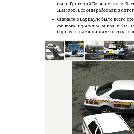
были Григорий Безденежных, Вас
Шмаков. Все они работали в авто
Сначала в Барнауле было всего т
железнодорожном вокзале. Сотов
барнаульцы «ловили» такси у доро