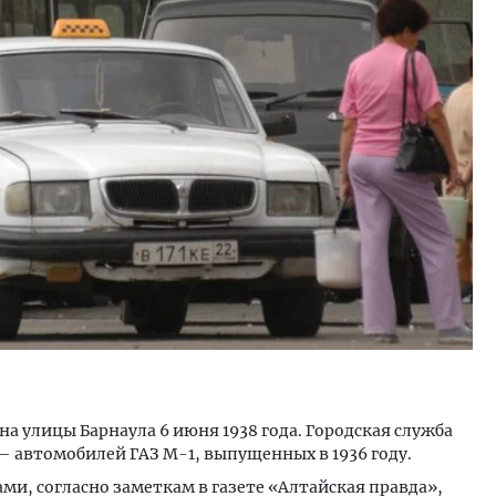
м новые берега. Гендиректор
Архитектурный код начин
лищной инициативы» Юрий
земли. Мощение крупно
лов — о том, как девелоперу
плитами становится нов
ваться на плаву, когда рынок
стандартом благоустрой
рмит
СТРОИТЕЛЬСТВО
ОИТЕЛЬСТВО
а улицы Барнаула 6 июня 1938 года. Городская служба
 — автомобилей ГАЗ М-1, выпущенных в 1936 году.
и, согласно заметкам в газете «Алтайская правда»,