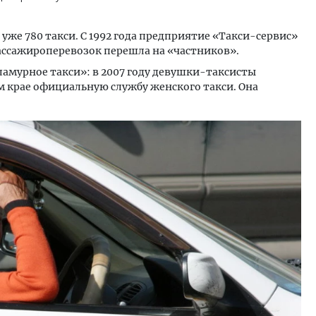
 уже 780 такси. С 1992 года предприятие «Такси-сервис»
пассажироперевозок перешла на «частников».
гламурное такси»: в 2007 году девушки-таксисты
м крае официальную службу женского такси. Она