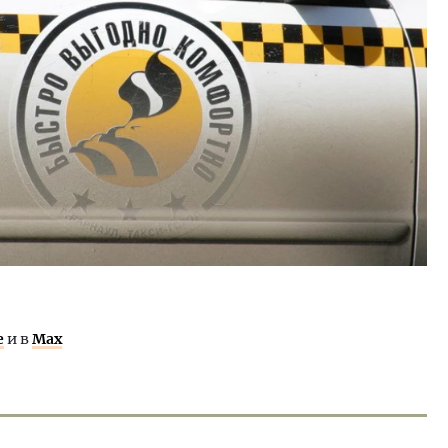
е
и в
Max