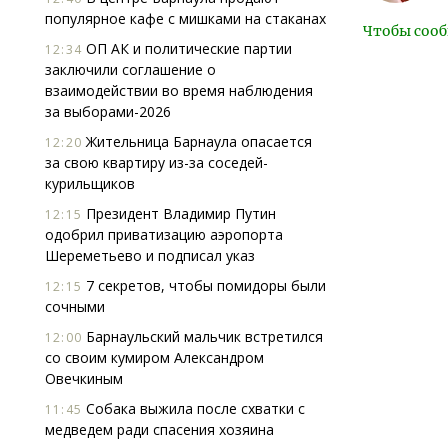
популярное кафе с мишками на стаканах
Чтобы сооб
ОП АК и политические партии
12:34
заключили соглашение о
взаимодействии во время наблюдения
за выборами-2026
Жительница Барнаула опасается
12:20
за свою квартиру из-за соседей-
курильщиков
Президент Владимир Путин
12:15
одобрил приватизацию аэропорта
Шереметьево и подписал указ
7 секретов, чтобы помидоры были
12:15
сочными
Барнаульский мальчик встретился
12:00
со своим кумиром Александром
Овечкиным
Собака выжила после схватки с
11:45
медведем ради спасения хозяина