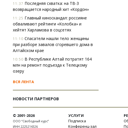
Последняя схватка: на ТВ-3
11:37
возвращается народный хит «Кордон»
Главный киноскандал: россияне
11:25
обваливают рейтинги «Колобка» и
хейтят Харламова в соцсетях
Спасатели нашли тело женщины
11:10
при разборе завалов сгоревшего дома в
Алтайском крае
В Республике Алтай потратят 164
10:50
млн на ремонт подъезда к Телецкому
озеру
ВСЯ ЛЕНТА
НОВОСТИ ПАРТНЕРОВ
© 2001-2026
УСЛУГИ
Р
Подписка
Об
ООО “Свободный курс”
Конференц-зал
П
ИНН 2225214326