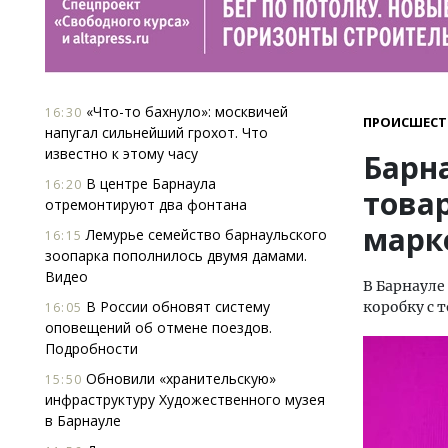
«Что-то бахнуло»: москвичей
16:30
ПРОИСШЕСТ
напугал сильнейший грохот. Что
известно к этому часу
Барн
В центре Барнаула
16:20
това
отремонтируют два фонтана
марке
Лемурье семейство барнаульского
16:15
зоопарка пополнилось двумя дамами.
Видео
В Барнауле
В России обновят систему
коробку с т
16:05
оповещений об отмене поездов.
Подробности
Обновили «хранительскую»
15:50
инфраструктуру Художественного музея
в Барнауле