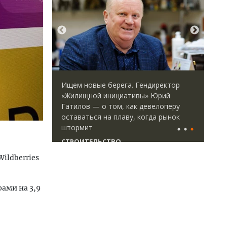
идей.
Ищем новые берега. Гендиректор
Арх
омпании
«Жилищной инициативы» Юрий
зем
дов,
Гатилов — о том, как девелоперу
пли
итии рынка
оставаться на плаву, когда рынок
ста
штормит
СТ
СТРОИТЕЛЬСТВО
ildberries
ами на 3,9