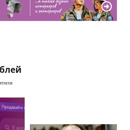
ублей
хитили