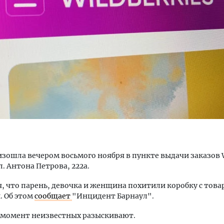
тектурный код начинается с
Смелость архитектурных 
ли. Мощение крупноформатными
Генеральный директор к
тами становится новым
ЗИАС — об эстетике горо
ндартом благоустройства
трендах в фасадах и разв
u
ОИТЕЛЬСТВО
СТРОИТЕЛЬСТВО
зошла вечером восьмого ноября в пункте выдачи заказов W
л. Антона Петрова, 222а.
, что парень, девочка и женщина похитили коробку с товар
. Об этом
сообщает
"Инцидент Барнаул".
 момент неизвестных разыскивают.