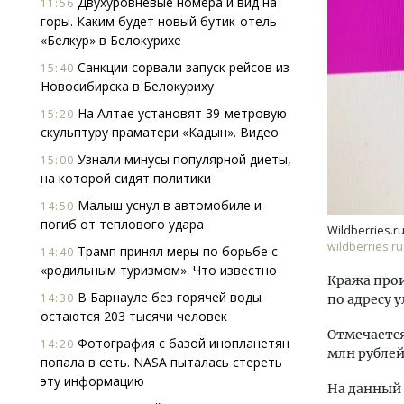
Двухуровневые номера и вид на
11:56
горы. Каким будет новый бутик-отель
«Белкур» в Белокурихе
Санкции сорвали запуск рейсов из
15:40
Новосибирска в Белокуриху
На Алтае установят 39-метровую
15:20
скульптуру праматери «Кадын». Видео
Ищем новые берега. Гендиректор
Архи
Узнали минусы популярной диеты,
15:00
«Жилищной инициативы» Юрий
зем
на которой сидят политики
Гатилов — о том, как девелоперу
пли
Малыш уснул в автомобиле и
14:50
оставаться на плаву, когда рынок
ста
погиб от теплового удара
штормит
Wildberries.r
СТР
wildberries.ru
Трамп принял меры по борьбе с
СТРОИТЕЛЬСТВО
14:40
«родильным туризмом». Что известно
Кража прои
В Барнауле без горячей воды
14:30
по адресу у
остаются 203 тысячи человек
Отмечается
Фотография с базой инопланетян
14:20
млн рублей
попала в сеть. NASA пыталась стереть
эту информацию
На данный