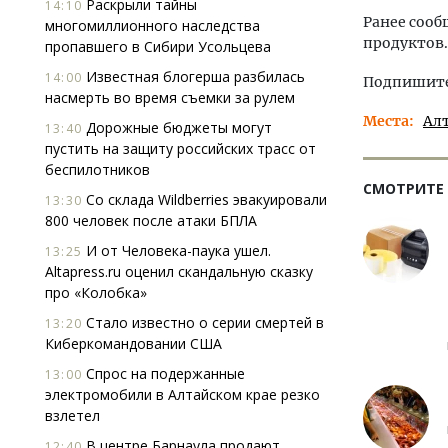
Раскрыли тайны
14:10
Ранее сооб
многомиллионного наследства
продуктов.
пропавшего в Сибири Усольцева
Известная блогерша разбилась
14:00
Подпишитес
насмерть во время съемки за рулем
Места
Ал
Дорожные бюджеты могут
13:40
пустить на защиту российских трасс от
беспилотников
СМОТРИТЕ
Со склада Wildberries эвакуировали
13:30
800 человек после атаки БПЛА
И от Человека-паука ушел.
13:25
Altapress.ru оценил скандальную сказку
про «Колобка»
Стало известно о серии смертей в
13:20
Киберкомандовании США
Спрос на подержанные
13:00
электромобили в Алтайском крае резко
взлетел
В центре Барнаула продают
12:40