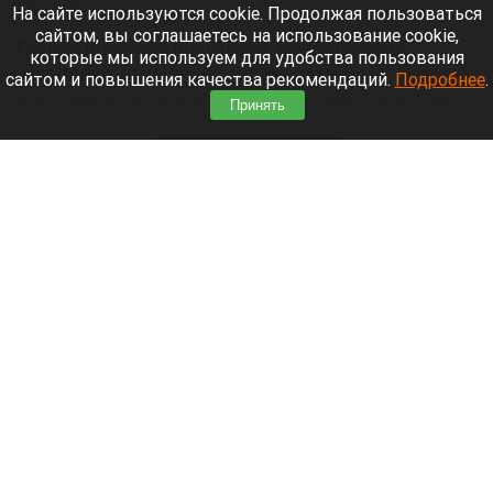
5 августа 2026 в 16:50
На сайте используются cookie. Продолжая пользоваться
сайтом, вы соглашаетесь на использование cookie,
Пешие прогулки повышают выносливость,
которые мы используем для удобства пользования
укрепляют иммунную систему и мышцы, снижают
сайтом и повышения качества рекомендаций.
Подробнее
.
риск развития диабета второго типа и улучшают
Принять
сон.
Читать полностью
«Политеховский маньяк» попросился в зону
спецоперации