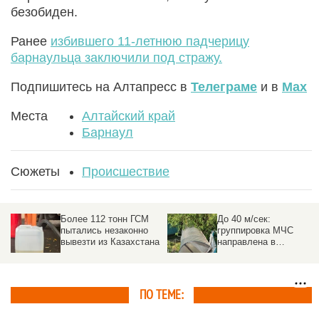
безобиден.
Ранее
избившего 11-летнюю падчерицу
барнаульца заключили под стражу.
Подпишитесь на Алтапресс в
Телеграме
и в
Max
Места
Алтайский край
Барнаул
Сюжеты
Происшествие
Более 112 тонн ГСМ
До 40 м/сек:
пытались незаконно
группировка МЧС
вывезти из Казахстана
направлена в
пострадавшие от
урагана районы на
Алтае
ПО ТЕМЕ: