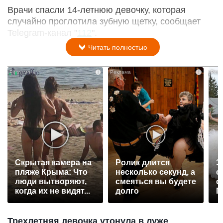
Врачи спасли 14-летнюю девочку, которая
случайно проглотила зубную щетку, сообщает
Telegram-канал "
112
".
Читать полностью
i
i
Скрытая камера на
Ролик длится
Э
пляже Крыма: Что
несколько секунд, а
о
люди вытворяют,
смеяться вы будете
с
когда их не видят...
долго
П
р
Трехлетняя девочка утонула в луже