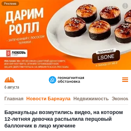
Реклама
To
F7
6 августа
Главная
Новости Барнаула
Недвижимость
Эконом
Барнаульцы возмутились видео, на котором
12-летняя девочка распылила перцовый
баллончик в лицо мужчине