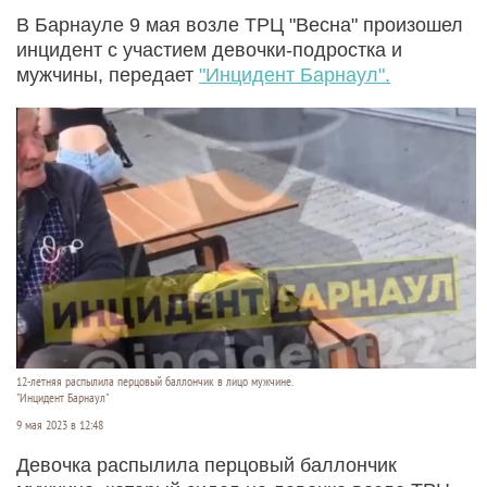
В Барнауле 9 мая возле ТРЦ "Весна" произошел
инцидент с участием девочки-подростка и
мужчины, передает
"Инцидент Барнаул".
12-летняя распылила перцовый баллончик в лицо мужчине.
"Инцидент Барнаул"
9 мая 2023 в 12:48
Девочка распылила перцовый баллончик