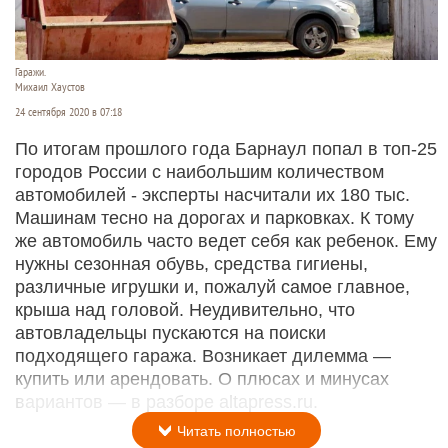
Гаражи.
Михаил Хаустов
24 сентября 2020 в 07:18
По итогам прошлого года Барнаул попал в топ-25
городов России с наибольшим количеством
автомобилей - эксперты насчитали их 180 тыс.
Машинам тесно на дорогах и парковках. К тому
же автомобиль часто ведет себя как ребенок. Ему
нужны сезонная обувь, средства гигиены,
различные игрушки и, пожалуй самое главное,
крыша над головой. Неудивительно, что
автовладельцы пускаются на поиски
подходящего гаража. Возникает дилемма —
купить или арендовать. О плюсах и минусах
вариантов — в разборе altapress.ru.
Читать полностью