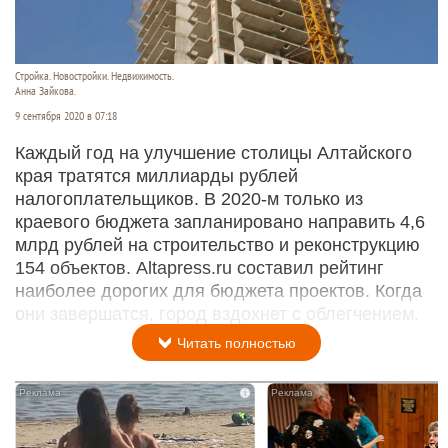
Стройка. Новостройки. Недвижимость.
Анна Зайкова.
9 сентября 2020 в 07:18
Каждый год на улучшение столицы Алтайского
края тратятся миллиарды рублей
налогоплательщиков. В 2020-м только из
краевого бюджета запланировано направить 4,6
млрд рублей на строительство и реконструкцию
154 объектов. Altapress.ru составил рейтинг
наиболее дорогих для бюджета проектов. Когда
они завершатся, город вздохнет с облегчением.
Читать полностью
i