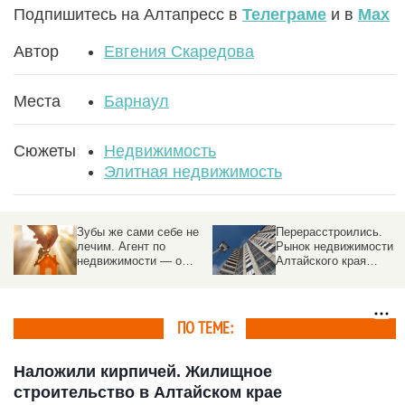
Подпишитесь на Алтапресс в
Телеграме
и в
Max
Автор
Евгения Скаредова
Места
Барнаул
Сюжеты
Недвижимость
Элитная недвижимость
Зубы же сами себе не
Перерасстроились.
лечим. Агент по
Рынок недвижимости
недвижимости — о
Алтайского края
трендах, «эффекте
обгоняет соседей с
Долиной», и о том,
надеждой на
почему риелтор нужен
потепление
ПО ТЕМЕ:
Наложили кирпичей. Жилищное
строительство в Алтайском крае