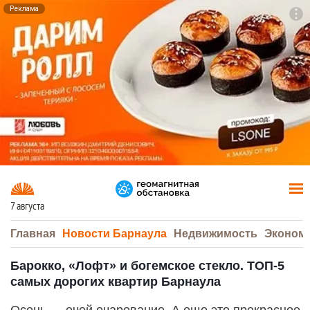
Реклама
To
F7
7 августа
Главная
Новости Барнаула
Недвижимость
Эконом
Барокко, «Лофт» и богемское стекло. ТОП-5
самых дорогих квартир Барнаула
Осень — очей очарование. А еще это прекрасное