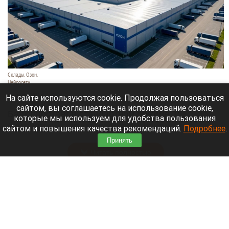
Склады. Озон.
Нейросети
6 августа 2026 в 22:00
На сайте используются cookie. Продолжая пользоваться
сайтом, вы соглашаетесь на использование cookie,
Банк работает в стандартном режиме, и
которые мы используем для удобства пользования
британские санкции не влияют на его
сайтом и повышения качества рекомендаций.
Подробнее
.
деятельность.
Принять
Читать полностью
Больница и медучреждения на Алтае
получили пять новых автомобилей