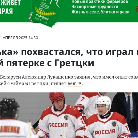
1 АПРЕЛЯ 2025
14:30
ка» похвастался, что играл 
 пятерке с Гретцки
Беларуси Александр Лукашенко заявил, что имел опыт со
кей с Уэйном Гретцки, пишет
БелТА
.