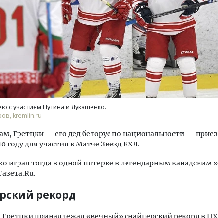
уровневые номера и вид на горы.
Архитектурный код начин
м будет новый бутик-отель
земли. Мощение крупно
кур» в Белокурихе
плитами становится нов
ею с участием Путина и Лукашенко.
стандартом благоустрой
ов, kremlin.ru
А И КВАРТИРЫ
СТРОИТЕЛЬСТВО
вам, Гретцки — его дед белорус по национальности — прие
10 году для участия в Матче Звезд КХЛ.
о играл тогда в одной пятерке в легендарным канадским 
Газета.Ru.
рский рекорд
я Гретцки принадлежал «вечный» снайперский рекорд в Н