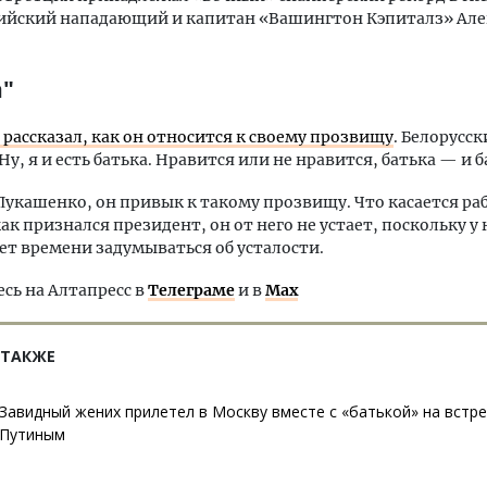
сийский нападающий и капитан «Вашингтон Кэпиталз» Але
а"
рассказал, как он относится к своему прозвищу
. Белорусс
у, я и есть батька. Нравится или не нравится, батька — и б
Лукашенко, он привык к такому прозвищу. Что касается ра
ак признался президент, он от него не устает, поскольку у 
ет времени задумываться об усталости.
ь на Алтапресс в
Телеграме
и в
Max
 ТАКЖЕ
Завидный жених прилетел в Москву вместе с «батькой» на встре
Путиным