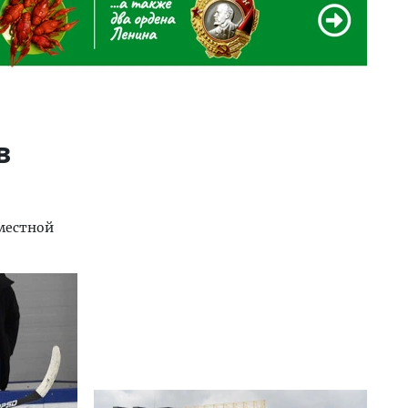
в
вместной