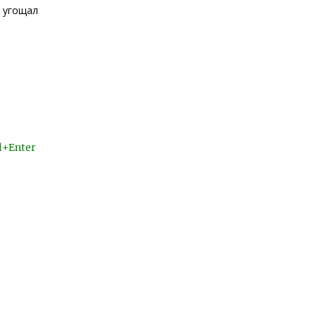
м угощал
l+Enter