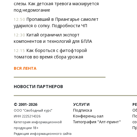
слезы. Как детская тревога маскируется
под недомогание
Пропавший в Приангарье самолет
12:50
ударился о сопку. Подробности ЧП
Китай ограничил экспорт
12:30
компонентов и технологий для БПЛА
Как бороться с фитофторой
12:15
томатов во время сбора урожая
ВСЯ ЛЕНТА
НОВОСТИ ПАРТНЕРОВ
© 2001-2026
УСЛУГИ
Р
Подписка
Об
ООО “Свободный курс”
Конференц-зал
П
ИНН 2225214326
Типография "Алт-принт"
с
Категория информационной
П
продукции 18+
Редакция информационного сайта