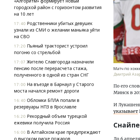
«Алгоритм» формирует новый
городской район с горизонтом развития
на 10 лет
Родственники убитых девушек
17:40
узнали из СМИ о желании маньяка уйти
на СВО
Пьяный тракторист устроил
17:20
погоню со стрельбой
Двух
Каки
Жителю Славгорода назначили
17:07
«Бел
пенсию после перерасчета стажа,
Матч по хокк
Дмитрий Азар
полученного в одной из стран СНГ
ДОМ
На въезде в Барнаул у Старого
17:00
По его сло
моста начался ремонт дороги
Минск в 20
Обломки БПЛА попали в
16:40
И Лукашенк
резервуары НПЗ в Ярославле
указывает
Рекордный объем турецкой
16:20
ежевики получила Россия
Снайпе
В Алтайском крае предупреждают
16:00
о высоком риске пожаров
До 6 апрел