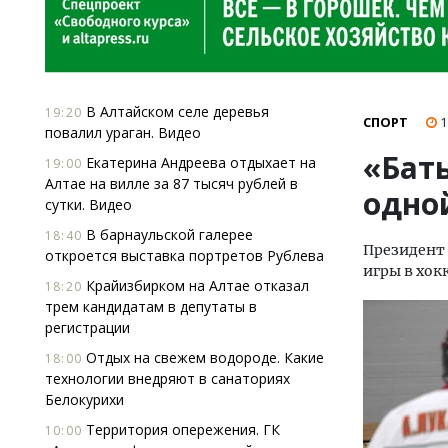
В Алтайском селе деревья
19:20
СПОРТ
1
повалил ураган. Видео
«Бать
Екатерина Андреева отдыхает на
19:00
Алтае на вилле за 87 тысяч рублей в
одной
сутки. Видео
В барнаульской галерее
18:40
Президент 
откроется выставка портретов Рублева
игры в хок
Крайизбирком на Алтае отказал
18:20
трем кандидатам в депутаты в
регистрации
Отдых на свежем водороде. Какие
18:00
технологии внедряют в санаториях
Белокурихи
Территория опережения. ГК
10:00