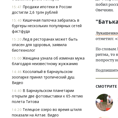
побил рос
Продажи ипотеки в России
15:47
Овечкин.
достигли 2,6 трлн рублей
Кишечная палочка забралась в
"Батьк
15:40
бургеры нескольких популярных сетей
фастфуда
Лукашенко 
отметил: «Н
Лед в ресторанах может быть
15:20
опасен для здоровья, заявила
По словам 
биотехнолог
ритма, то к
Женщина узнала об изменах мужа
15:00
попросту н
благодаря неизвестному жужжанию
Подпишитес
Косолапый в барнаульском
14:46
зоопарке принял тропический душ.
Видео
СМОТРИТЕ
В Барнаульском планетарии
14:40
открыли две фотовыставки к 65-летию
полета Титова
Телецкое озеро во время штиля
14:20
показали на Алтае. Видео