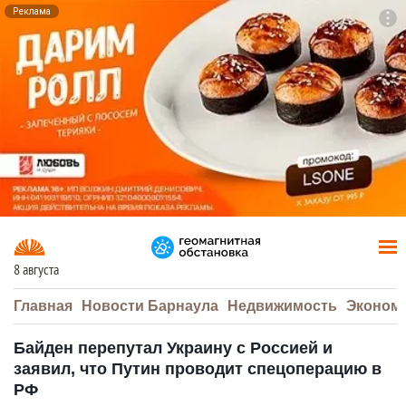
Реклама
To
F7
8 августа
Главная
Новости Барнаула
Недвижимость
Эконом
Байден перепутал Украину с Россией и
заявил, что Путин проводит спецоперацию в
РФ