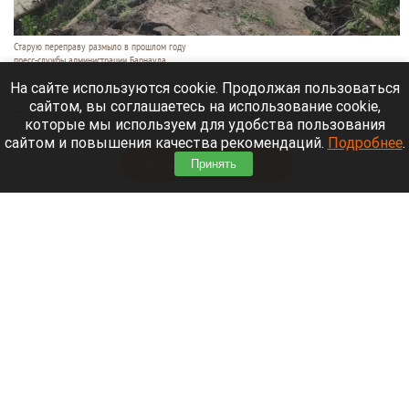
Старую переправу размыло в прошлом году
пресс-службы администрации Барнаула
7 августа 2026 в 22:55
На сайте используются cookie. Продолжая пользоваться
сайтом, вы соглашаетесь на использование cookie,
В Барнауле объявили тендер на строительство
которые мы используем для удобства пользования
капитального моста через реку Пивоварку.
сайтом и повышения качества рекомендаций.
Подробнее
.
Читать полностью
Принять
В барнаульском зоопарке могут появиться
ирбисы