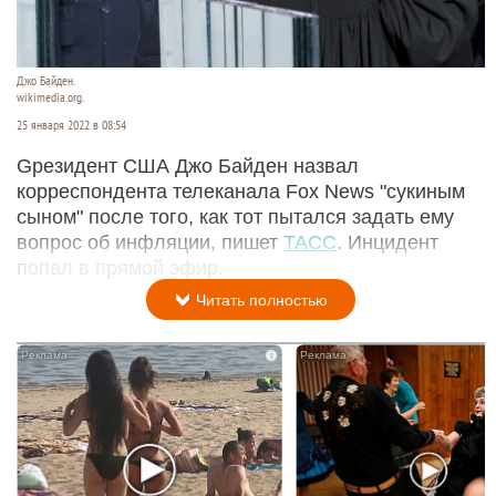
Джо Байден.
wikimedia.org.
25 января 2022 в 08:54
Gрезидент США Джо Байден назвал
корреспондента телеканала Fox News "сукиным
сыном" после того, как тот пытался задать ему
вопрос об инфляции, пишет
ТАСС
. Инцидент
попал в прямой эфир.
Читать полностью
i