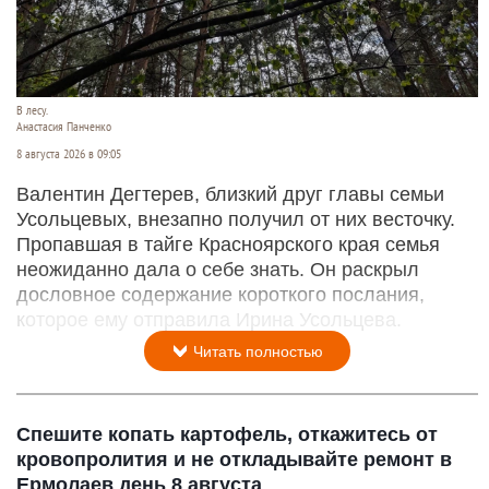
В лесу.
Анастасия Панченко
8 августа 2026 в 09:05
Валентин Дегтерев, близкий друг главы семьи
Усольцевых, внезапно получил от них весточку.
Пропавшая в тайге Красноярского края семья
неожиданно дала о себе знать. Он раскрыл
дословное содержание короткого послания,
которое ему отправила Ирина Усольцева.
Читать полностью
Спешите копать картофель, откажитесь от
кровопролития и не откладывайте ремонт в
Ермолаев день 8 августа