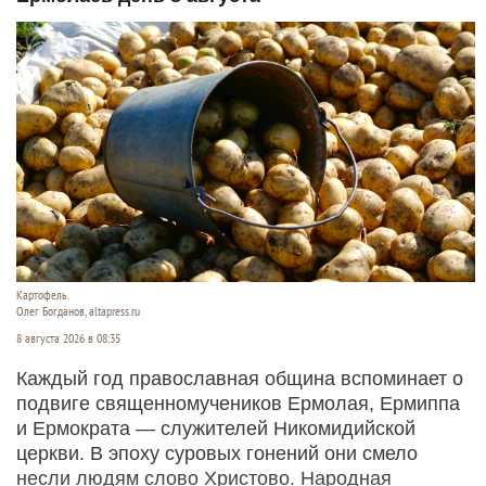
Картофель.
Олег Богданов, altapress.ru
8 августа 2026 в 08:35
Каждый год православная община вспоминает о
подвиге священномучеников Ермолая, Ермиппа
и Ермократа — служителей Никомидийской
церкви. В эпоху суровых гонений они смело
несли людям слово Христово. Народная