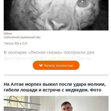
Ирбисы.
Сайлюгемский национальный парк
7 августа 2026 в 22:35
В зоопарке «Лесная сказка» построили два
просторных вольера для снежных барсов.
Читать полностью
На Алтае морпех выжил после удара молнии,
гибели лошади и встречи с медведем. Фото