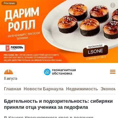
Реклама
To
F7
8 августа
Главная
Новости Барнаула
Недвижимость
Эконом
Бдительность и подозрительность: сибиряки
приняли отца ученика за педофила
В Канске Красноярского края в полицию