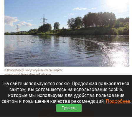
В Новосибирске могут осушить озеро Спартак
прокуратура Новосибирской области
7 августа 2026 в 20:15
На сайте используются cookie. Продолжая пользоваться
сайтом, вы соглашаетесь на использование cookie,
Жители микрорайонов Родники и Снегири
которые мы используем для удобства пользования
обеспокоены планами возможной ликвидации
сайтом и повышения качества рекомендаций.
Подробнее
.
озера Спартак.
Принять
Читать полностью