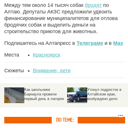
Между тем около 14 тысяч собак
бродят
по
Алтаю. Депутаты АКЗС предложили удвоить
финансирование муниципалитетов для отлова
бродячих собак и выделить деньги на
строительство приютов для животных.
Подпишитесь на Алтапресс в
Телеграме
и в
Max
Места
Красноярск
Сюжеты
Внимание, дети
клись
Россиянка бросила
Создатели Лабубу
сными
младенца в коляске
готовят новую игр
под палящими
которая может
солнечными лучами
захватить сердца
детей
ПО ТЕМЕ: