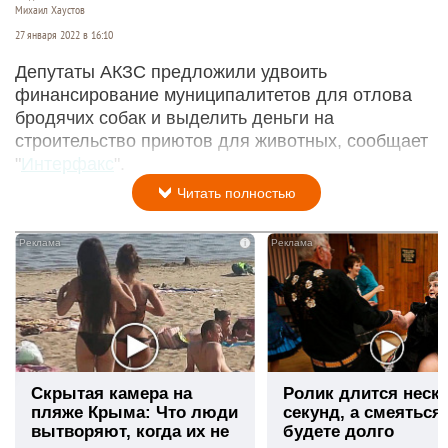
Михаил Хаустов
27 января 2022 в 16:10
Депутаты АКЗС предложили удвоить
финансирование муниципалитетов для отлова
бродячих собак и выделить деньги на
строительство приютов для животных, сообщает
"
Интерфакс
".
Читать полностью
i
Скрытая камера на
Ролик длится неск
пляже Крыма: Что люди
секунд, а смеяться
вытворяют, когда их не
будете долго