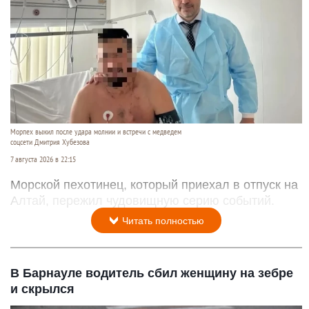
Морпех выжил после удара молнии и встречи с медведем
соцсети Дмитрия Хубезова
7 августа 2026 в 22:15
Морской пехотинец, который приехал в отпуск на
Алтай, пережил чудовищную серию событий.
Читать полностью
В Барнауле водитель сбил женщину на зебре
и скрылся