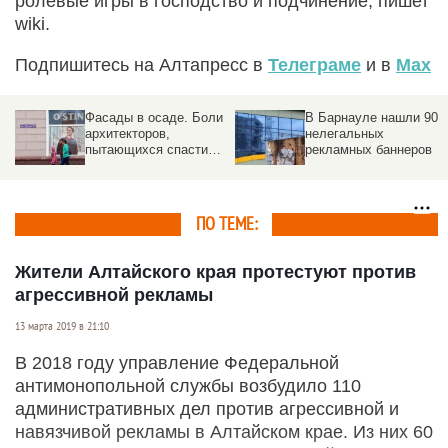
ролевые игры в господство и подчинение, пишет
wiki.
Подпишитесь на Алтапресс в
Телеграме
и в
Max
Фасады в осаде. Боли
В Барнауле нашли 90
архитекторов,
нелегальных
пытающихся спасти
рекламных баннеров
здания от рекламного
хаоса
ПО ТЕМЕ:
Жители Алтайского края протестуют против
агрессивной рекламы
13 марта 2019 в 21:10
В 2018 году управление Федеральной
антимонопольной службы возбудило 110
административных дел против агрессивной и
навязчивой рекламы в Алтайском крае. Из них 60