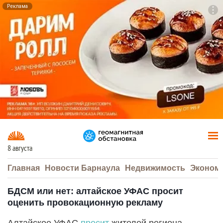
Реклама
To
F7
8 августа
Главная
Новости Барнаула
Недвижимость
Эконом
БДСМ или нет: алтайское УФАС просит
оценить провокационную рекламу
Алтайское УФАС
просит
жителей региона