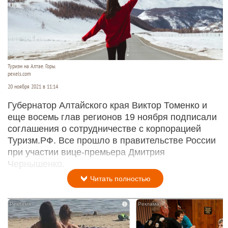
Туризм на Алтае. Горы.
pexels.com
20 ноября 2021 в 11:14
Губернатор Алтайского края Виктор Томенко и
еще восемь глав регионов 19 ноября подписали
соглашения о сотрудничестве с корпорацией
Туризм.РФ. Все прошло в правительстве России
при участии вице-премьера Дмитрия
Чернышенко.
Читать полностью
i