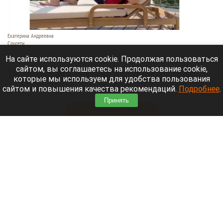
Екатерина Андреевна
Соцсети
6 августа 2026 в 19:00
На сайте используются cookie. Продолжая пользоваться
сайтом, вы соглашаетесь на использование cookie,
Телеведущая Екатерина Андреева проводит
которые мы используем для удобства пользования
отпуск на Алтае. Она поселилась в двухэтажной
сайтом и повышения качества рекомендаций.
Подробнее
.
вилле с видом на горы у реки Катунь.
Принять
Читать полностью
Медведю Мише в барнаульском зоопарке
устроили освежающий душ в жару. Видео