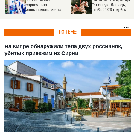
У пятилетнего
Как укротить Красную
й
барнаульца
Огненную Лошадь,
исполнилась мечта —
чтобы 2026 год был
к нему приехал Дед
счастливым
Мороз на КАМАЗе
ПО ТЕМЕ:
На Кипре обнаружили тела двух россиянок,
убитых приезжим из Сирии