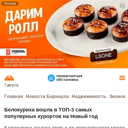
Реклама
To
F7
7 августа
Главная
Новости Барнаула
Недвижимость
Эконом
Белокуриха вошла в ТОП-3 самых
популярных курортов на Новый год
Белокуриха заняла третье по популярности место