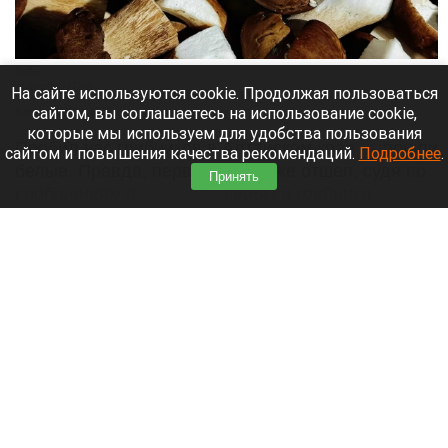
Грибной туризм процветает на Алтае:
любители тихой охоты делятся белыми.
Правда, на фото
На сайте используются cookie. Продолжая пользоваться
сайтом, вы соглашаетесь на использование cookie,
которые мы используем для удобства пользования
сайтом и повышения качества рекомендаций.
Подробнее
.
Принять
Грибы.
vk.ru/gribniki22rus
6 августа 2026 в 13:20
Пробил час грибников в Алтайском крае — пошли
белые. Правда, первый слой уже отшел, судя по