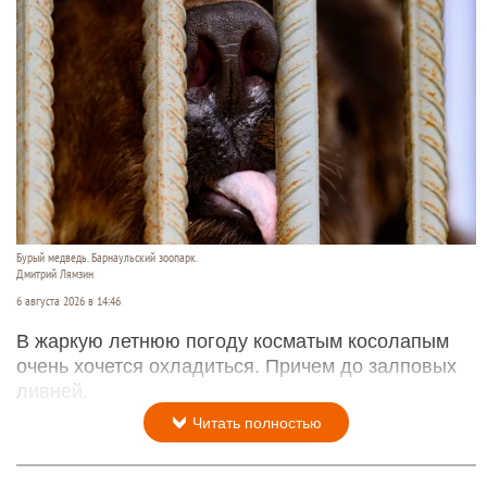
Горох и ежевика.
altapress.ru
6 августа 2026 в 16:20
Россия в июне увеличила импорт ежевики из
Турции до исторического максимума
Читать полностью
Косолапый в барнаульском зоопарке принял
тропический душ. Видео