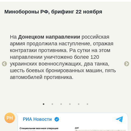
Минобороны РФ, брифинг 22 ноября
На
Донецком направлении
российская
На
армия продолжила наступление, отражая
рос
контратаки противника. Pа сутки на этом
огн
0
направлении уничтожено более 120
про
ков
украинских военнослужащих, два танка,
раз
901
шесть боевых бронированных машин, пять
про
автомобилей противника.
вое
бое
бро