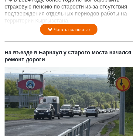
Пенсионеры.
Фото: ru.freepik.com, автор drazenzigic.
6 августа 2026 в 17:07
Вопросы подтверждения трудового стажа и
заработка для граждан, переехавших в Россию
из стран ближнего зарубежья, нередко
становятся причиной отказа в назначении пенсии.
Житель Славгорода, получивший гражданство
РФ в 2024 году, более года не мог оформить
страховую пенсию по старости из-за отсутствия
подтверждения отдельных периодов работы на
территории Кыргызстана.
Читать полностью
На въезде в Барнаул у Старого моста начался