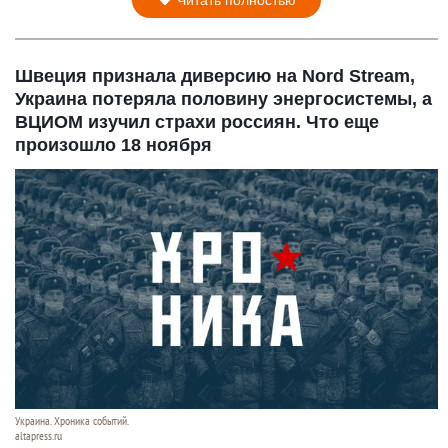
Читать полностью
i
i
Скрытая камера на
Ролик длится
Э
пляже Крыма: Что
несколько секунд, а
о
люди вытворяют,
смеяться вы будете
с
когда их не видят...
долго
П
р
Швеция признала диверсию на Nord Stream,
Украина потеряла половину энергосистемы, а
ВЦИОМ изучил страхи россиян. Что еще
произошло 18 ноября