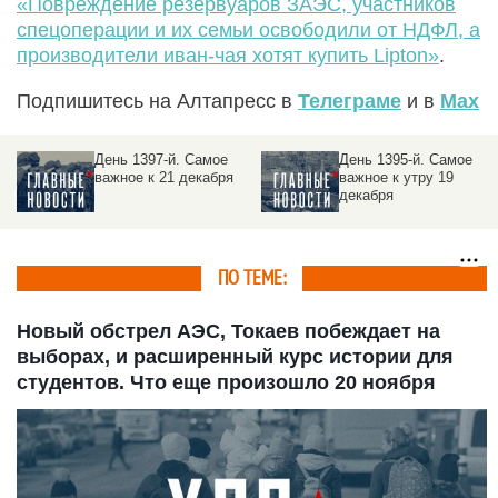
«Повреждение резервуаров ЗАЭС, участников
спецоперации и их семьи освободили от НДФЛ, а
производители иван-чая хотят купить Lipton»
.
Подпишитесь на Алтапресс в
Телеграме
и в
Max
День 1395-й. Самое
День 1394-й. Самое
важное к утру 19
важное к утру 18
декабря
декабря
ПО ТЕМЕ:
Новый обстрел АЭС, Токаев побеждает на
выборах, и расширенный курс истории для
студентов. Что еще произошло 20 ноября