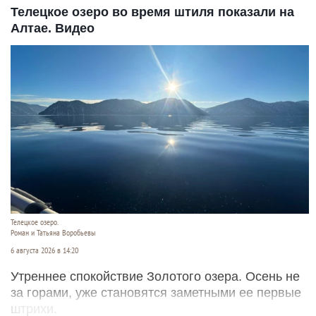
Бурый медведь. Барнаульский зоопарк.
Дмитрий Лямзин
6 августа 2026 в 14:46
В жаркую летнюю погоду косматым косолапым
очень хочется охладиться. Причем до залповых
ливней.
Читать полностью
Телецкое озеро во время штиля показали на
Алтае. Видео