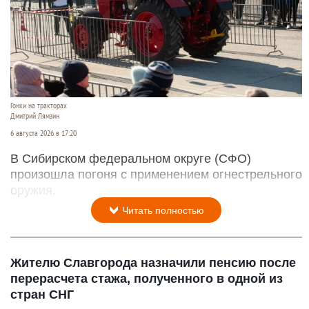
отправиться на
спецоперацию
.
Читать полностью
Пьяный тракторист устроил погоню со
стрельбой
Гонки на тракторах
Дмитрий Лямзин