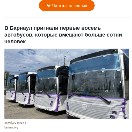
Телецкое озеро.
Роман и Татьяна Воробьевы
6 августа 2026 в 14:20
Утреннее спокойствие Золотого озера. Осень не
за горами, уже становятся заметными ее первые
штрихи.
Читать полностью
В Барнаул пригнали первые восемь
автобусов, которые вмещают больше сотни
человек