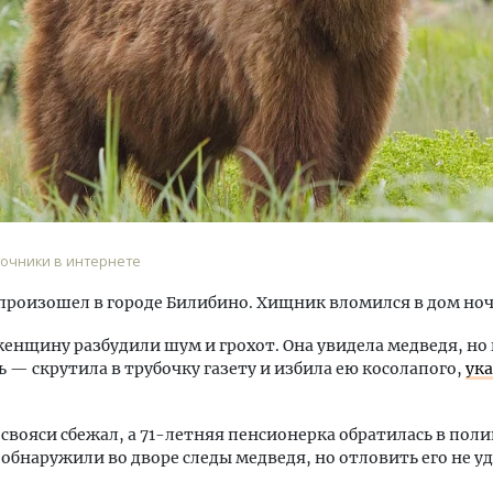
Смелость архитектурных 
Генеральный директор к
ЗИАС — об эстетике горо
трендах в фасадах и разв
точники в интернете
СТРОИТЕЛЬСТВО
роизошел в городе Билибино. Хищник вломился в дом но
нщину разбудили шум и грохот. Она увидела медведя, но 
ь — скрутила в трубочку газету и избила ею косолапого,
ук
свояси сбежал, а 71-летняя пенсионерка обратилась в пол
обнаружили во дворе следы медведя, но отловить его не уд