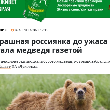
ВИЯ
26 АВГУСТА 2023
17:35
трашная россиянка до ужаса
гала медведя газетой
 пенсионерка прогнала бурого медведя, который забрался к
бщает
ИА «Чукотка».