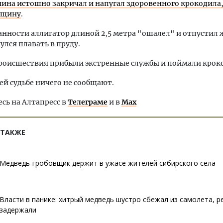
ина истошно закричал и напугал здоровенного крокодила
нщину
.
нности аллигатор длиной 2,5 метра "ошалел" и отпустил 
улся плавать в пруду.
роисшествия прибыли экстренные службы и поймали крок
ней судьбе ничего не сообщают.
ь на Алтапресс в
Телеграме
и в
Max
 ТАКЖЕ
Медведь-гробовщик держит в ужасе жителей сибирского села
Власти в панике: хитрый медведь шустро сбежал из самолета, р
задержали