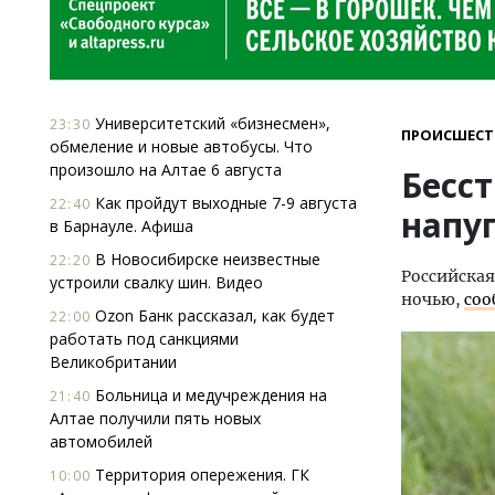
Университетский «бизнесмен»,
23:30
ПРОИСШЕСТ
обмеление и новые автобусы. Что
произошло на Алтае 6 августа
Бесс
Как пройдут выходные 7-9 августа
22:40
напу
в Барнауле. Афиша
В Новосибирске неизвестные
22:20
Российская
устроили свалку шин. Видео
ночью,
соо
Ozon Банк рассказал, как будет
22:00
работать под санкциями
Великобритании
Больница и медучреждения на
21:40
Алтае получили пять новых
автомобилей
Территория опережения. ГК
10:00