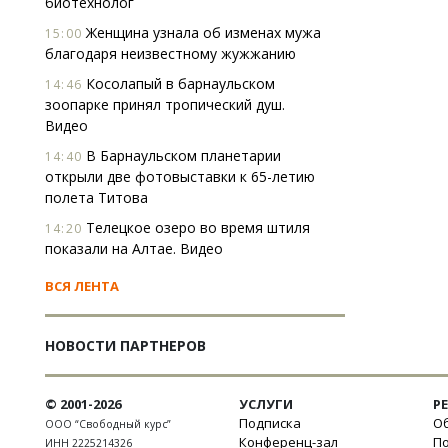
биотехнолог
Женщина узнала об изменах мужа
15:00
благодаря неизвестному жужжанию
Косолапый в барнаульском
14:46
зоопарке принял тропический душ.
Видео
В Барнаульском планетарии
14:40
открыли две фотовыставки к 65-летию
полета Титова
Телецкое озеро во время штиля
14:20
показали на Алтае. Видео
ВСЯ ЛЕНТА
НОВОСТИ ПАРТНЕРОВ
© 2001-2026
УСЛУГИ
Р
Подписка
Об
ООО “Свободный курс”
Конференц-зал
П
ИНН 2225214326