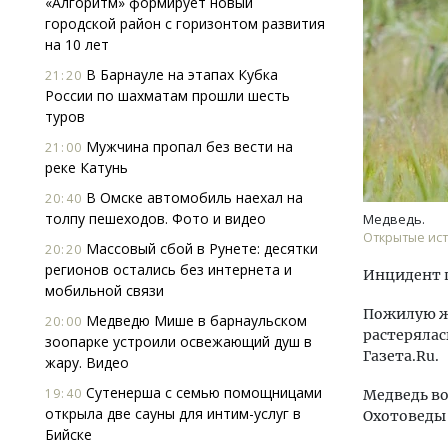
«Алгоритм» формирует новый
городской район с горизонтом развития
на 10 лет
В Барнауле на этапах Кубка
21:20
России по шахматам прошли шесть
туров
Мужчина пропал без вести на
21:00
реке Катунь
В Омске автомобиль наехал на
20:40
толпу пешеходов. Фото и видео
Медведь.
Открытые ис
Массовый сбой в Рунете: десятки
20:20
регионов остались без интернета и
Инцидент п
мобильной связи
Пожилую же
Медведю Мише в барнаульском
20:00
растерялас
зоопарке устроили освежающий душ в
Газета.Ru.
жару. Видео
Сутенерша с семью помощницами
19:40
Медведь во
открыла две сауны для интим-услуг в
Охотоведы 
Бийске