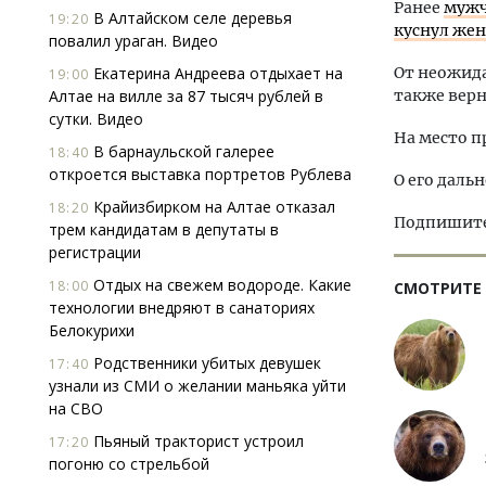
Ранее
мужч
В Алтайском селе деревья
19:20
куснул же
повалил ураган. Видео
Екатерина Андреева отдыхает на
От неожида
19:00
Алтае на вилле за 87 тысяч рублей в
также верн
сутки. Видео
На место п
В барнаульской галерее
18:40
откроется выставка портретов Рублева
О его даль
Крайизбирком на Алтае отказал
18:20
Подпишитес
трем кандидатам в депутаты в
регистрации
Отдых на свежем водороде. Какие
18:00
СМОТРИТЕ
технологии внедряют в санаториях
Белокурихи
Родственники убитых девушек
17:40
узнали из СМИ о желании маньяка уйти
на СВО
Пьяный тракторист устроил
17:20
погоню со стрельбой