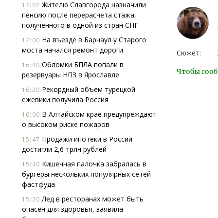
Жителю Славгорода назначили
17:07
пенсию после перерасчета стажа,
полученного в одной из стран СНГ
На въезде в Барнаул у Старого
17:00
моста начался ремонт дороги
Сюжет:
Обломки БПЛА попали в
16:40
Чтобы сооб
резервуары НПЗ в Ярославле
Рекордный объем турецкой
16:20
ежевики получила Россия
В Алтайском крае предупреждают
16:00
о высоком риске пожаров
Продажи ипотеки в России
15:47
достигли 2,6 трлн рублей
Кишечная палочка забралась в
15:40
бургеры нескольких популярных сетей
фастфуда
Лед в ресторанах может быть
15:20
опасен для здоровья, заявила