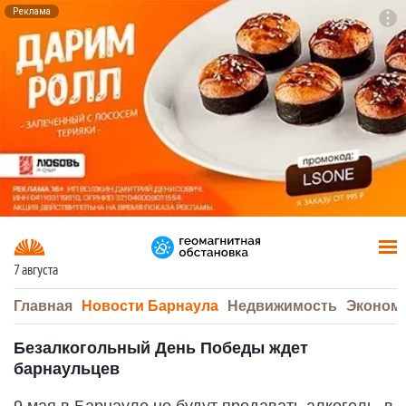
Реклама
To
F7
7 августа
Главная
Новости Барнаула
Недвижимость
Эконом
Безалкогольный День Победы ждет
барнаульцев
9 мая в Барнауле не будут продавать алкоголь, в