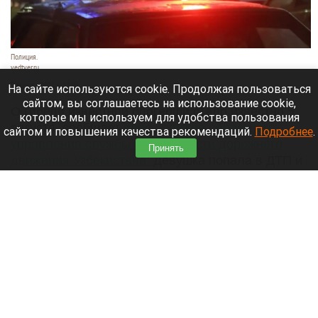
Полиция.
vedtver.ru
7 августа 2026 в 14:00
На сайте используются cookie. Продолжая пользоваться
сайтом, вы соглашаетесь на использование cookie,
О гибели известной блогерши стало известно 5
которые мы используем для удобства пользования
августа, сообщает
пресс-служба областного
сайтом и повышения качества рекомендаций.
Подробнее
.
управления службы безопасности дорожного
Принять
движения Узбекистана.
Девушка попала в ДТП и
получила тяжелые травмы, несовместимые с
жизнью.
Читать полностью
Раскрыли тайны многомиллионного
наследства пропавшего в Сибири Усольцева