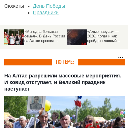
Сюжеты
День Победы
Праздники
«Мы одна большая
«Алые паруса» —
семья». В День России
2026. Когда и как
ль
на Алтае прошел
пройдет главный
фестиваль единства
праздник выпускников
культур
ПО ТЕМЕ:
На Алтае разрешили массовые мероприятия.
И ковид отступает, и Великий праздник
наступает