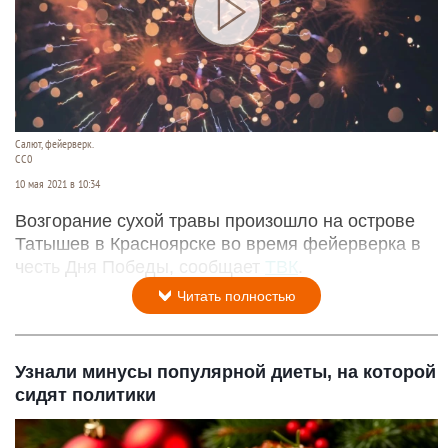
Салют, фейерверк.
СС0
10 мая 2021 в 10:34
Возгорание сухой травы произошло на острове
Татышев в Красноярске во время фейерверка в
честь Дня Победы, сообщает
ТВК
.
Читать полностью
Узнали минусы популярной диеты, на которой
сидят политики