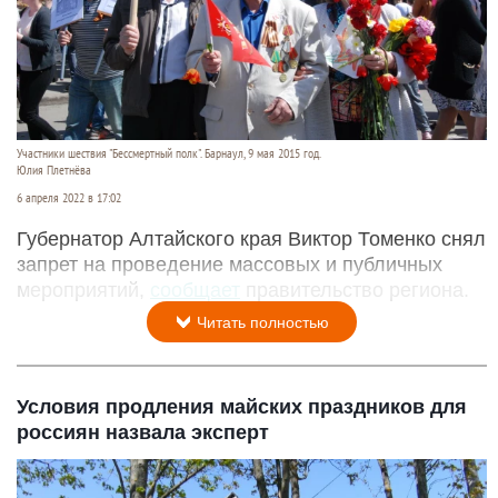
Участники шествия "Бессмертный полк". Барнаул, 9 мая 2015 год.
Юлия Плетнёва
6 апреля 2022 в 17:02
Губернатор Алтайского края Виктор Томенко снял
запрет на проведение массовых и публичных
мероприятий,
сообщает
правительство региона.
Читать полностью
Условия продления майских праздников для
россиян назвала эксперт