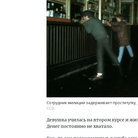
Ищем новые берега. Гендиректор
Смел
«Жилищной инициативы» Юрий
Ген
Гатилов — о том, как девелоперу
ЗИАС
оставаться на плаву, когда рынок
трен
штормит
СТР
СТРОИТЕЛЬСТВО
Сотрудник милиции задерживает проститутку, 
СС0.
Девушка училась на втором курсе и жи
Денег постоянно не хватало.