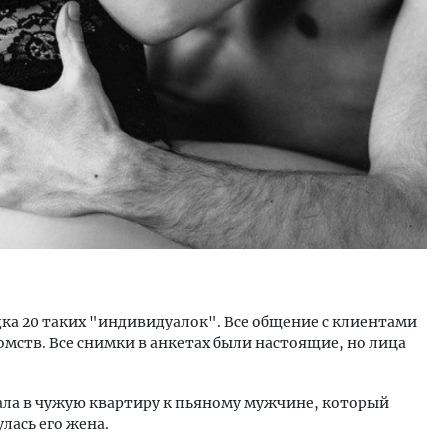
ка 20 таких "‎индивидуалок". Все общение с клиентами
мств. Все снимки в анкетах были настоящие, но лица
ла в чужую квартиру к пьяному мужчине, который
улась его жена.