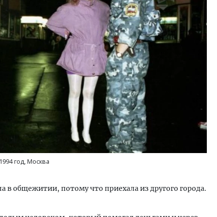
ость архитектурных идей.
Архитектурный код начин
еральный директор компании
земли. Мощение крупно
 — об эстетике городов,
плитами становится нов
дах в фасадах и развитии рынка
стандартом благоустрой
ОИТЕЛЬСТВО
СТРОИТЕЛЬСТВО
1994 год, Москва
ла в общежитии, потому что приехала из другого города.