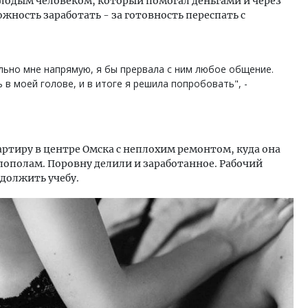
олодым человеком, который помогал деньгами и через
жность заработать - за готовность переспать с
льно мне напрямую, я бы прервала с ним любое общение.
 в моей голове, и в итоге я решила попробовать", -
ртиру в центре Омска с неплохим ремонтом, куда она
пополам. Поровну делили и заработанное. Рабочий
должить учебу.