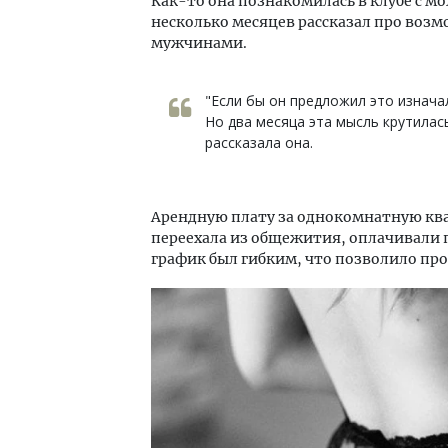
Как-то она познакомилась в клубе с м
несколько месяцев рассказал про возмо
мужчинами.
"Если бы он предложил это изнача
Но два месяца эта мысль крутилась
рассказала она.
Арендную плату за однокомнатную ква
переехала из общежития, оплачивали 
график был гибким, что позволило про