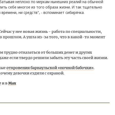
абатывая неплохо по меркам нынешних реалий на обычной
олить себе многое из того образа жизни. И так тщательно
 времени, ни средств", - вспоминает сибирячка.
Сейчас у нее новая жизнь - работа по специальности,
 о прошлом. А ушла из-за того, что в какой-то момент
 трудно отказаться от больших денег и других
аже если твердо решили забыть эту часть своей жизни.
тные
откровения барнаульской «ночной бабочки»
.
почему девочки ездили с охраной.
е
и в
Max